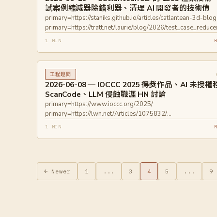
試案例縮減器除錯利器、清理 AI 開發者的技術債
primary=https://staniks.github.io/articles/catlantean-3d-blo
primary=https://tratt.net/laurie/blog/2026/test_case_redu
primary=https://lobste.rs/
1 MIN
工程趣聞
2026-06-08 — IOCCC 2025 得獎作品、AI 未授
ScanCode、LLM 侵蝕職涯 HN 討論
primary=https://www.ioccc.org/2025/
primary=https://lwn.net/Articles/1075832/
primary=https://human-in-the-loop.bearblog.dev/llms-are-
1 MIN
eroding-my-software-engineering-career-and-i-dont-know
what-to-do/
文
← Newer
1
...
3
4
5
...
9
章
分