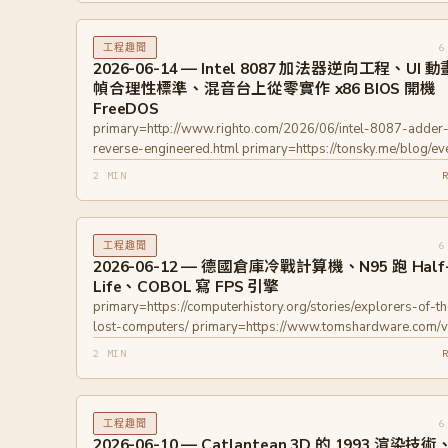
6
工程趣聞
2026-06-14 — Intel 8087 加法器逆向工程、UI 
幀合理性標準、混音台上從零實作 x86 BIOS 開機
FreeDOS
primary=http://www.righto.com/2026/06/intel-8087-adder
reverse-engineered.html primary=https://tonsky.me/blog/ev
frame-perfect/
2 MIN
primary=https://chrisdevblog.com/2026/06/08/running-dos
behringers-ddx3216-using-a-diy-x86-bios/
6
工程趣聞
2026-06-12 — 德國倉庫冷戰計算機、N95 跑 Half
Life、COBOL 寫 FPS 引擎
primary=https://computerhistory.org/stories/explorers-of-th
lost-computers/ primary=https://www.tomshardware.com/v
games/handheld-gaming/developer-gets-half-life-running-
2 MIN
30-fps-on-a-2007-nokia-n95
primary=https://github.com/icitry/FPS.cob
6
工程趣聞
2026-06-10 — Catlantean 3D 的 1993 渲染技