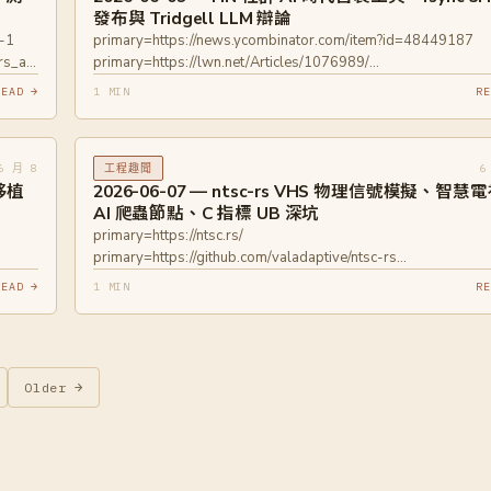
發布與 Tridgell LLM 辯論
g-1
primary=https://news.ycombinator.com/item?id=48449187
cers_are_underappreciated_debugging_tools.html
primary=https://lwn.net/Articles/1076989/
primary=https://lwn.net/Articles/1076526/
READ →
1 MIN
RE
6 月 8
6
工程趣聞
權移植
2026-06-07 — ntsc-rs VHS 物理信號模擬、智慧
AI 爬蟲節點、C 指標 UB 深坑
primary=https://ntsc.rs/
primary=https://github.com/valadaptive/ntsc-rs
primary=https://blog.includesecurity.com/2026/06/the-smart
READ →
1 MIN
RE
-
in-your-livingroom-is-a-node-in-the-aiscraping-economy/
primary=https://lcamtuf.substack.com/p/getting-silly-with-c-p
and-int1
Older →