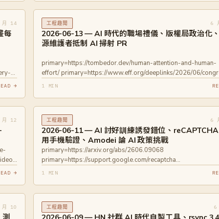
behringers-ddx3216-using-a-diy-x86-bios/
 月 14
6 
工程趣聞
動畫每
2026-06-13 — AI 時代的職場禮儀、版權局政治化
源維護者抵制 AI 掃射 PR
-
primary=https://tombedor.dev/human-attention-and-human-
ery-
effort/ primary=https://www.eff.org/deeplinks/2026/06/cong
just-rushed-through-disastrous-copyright-office-overhaul
READ →
1 MIN
RE
-on-
primary=https://blog.miguelgrinberg.com/post/i-am-not-a-
reverse-centaur
 月 12
6 
工程趣聞
-
2026-06-11 — AI 討好訓練誘發錯位、reCAPTCHA
用手機驗證、Amodei 論 AI 政策挑戰
e-
primary=https://arxiv.org/abs/2606.09068
ideo-
primary=https://support.google.com/recaptcha
at-
primary=https://darioamodei.com/post/policy-on-the-ai-
READ →
1 MIN
RE
exponential
 月 10
6
工程趣聞
術、測
2026-06-09 — HN 社群 AI 時代自製工具、rsync 3.4