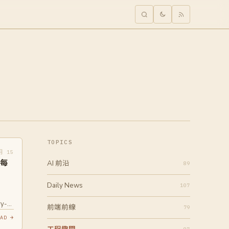
TOPICS
月 15
畫每
AI 前沿
89
Daily News
107
ry-
前端前線
79
AD →
on-