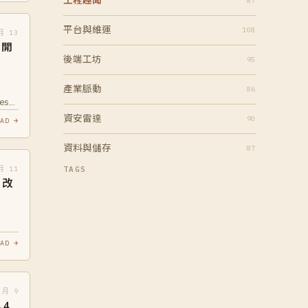
工程趣聞
87
平台與維運
108
月 13
、開
後端工坊
95
產業脈動
86
ress-
資安雷達
90
AD →
資料與儲存
87
月 11
TAGS
 改
AD →
 月 9
.4