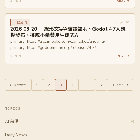
2 MIN
READ →
6 月 20
工程趣聞
2026-06-20 — 線形文字A破譯聲明、Godot 4.7大規
模發布、挪威小學禁用生成式AI
primary=https://aiclambake.com/clamtakes/linear-a/
primary=https://godotengine.org/releases/4.7/
primary=https://thenextweb.com/news/norway-bans-
2 MIN
READ →
generative-ai-elementary-school-children
文
← Newer
1
2
3
4
...
9
Older →
章
分
TOPICS
頁
AI 前沿
90
Daily News
108