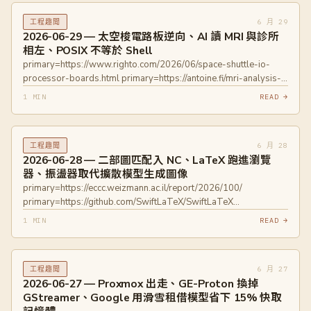
6 月 29
工程趣聞
2026-06-29 — 太空梭電路板逆向、AI 讀 MRI 與診所
相左、POSIX 不等於 Shell
primary=https://www.righto.com/2026/06/space-shuttle-io-
processor-boards.html primary=https://antoine.fi/mri-analysis-
using-claude-code-opus
1 MIN
READ →
primary=https://alganet.github.io/blog/2026-06-28-12-POSIX-
Is-Not-A-Shell.html
6 月 28
工程趣聞
2026-06-28 — 二部圖匹配入 NC、LaTeX 跑進瀏覽
器、振盪器取代擴散模型生成圖像
primary=https://eccc.weizmann.ac.il/report/2026/100/
primary=https://github.com/SwiftLaTeX/SwiftLaTeX
primary=https://unconv.ai/blog/introducing-un-0-generating-
1 MIN
READ →
images-with-coupled-oscillators/
6 月 27
工程趣聞
2026-06-27 — Proxmox 出走、GE-Proton 換掉
GStreamer、Google 用滑雪租借模型省下 15% 快取