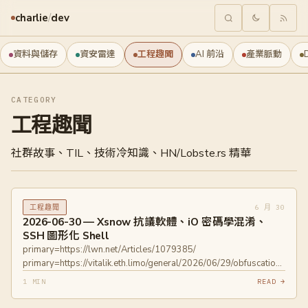
charlie
/
dev
資料與儲存
資安雷達
工程趣聞
AI 前沿
產業脈動
CATEGORY
工程趣聞
社群故事、TIL、技術冷知識、HN/Lobste.rs 精華
6 月 30
工程趣聞
2026-06-30 — Xsnow 抗議軟體、iO 密碼學混淆、
SSH 圖形化 Shell
primary=https://lwn.net/Articles/1079385/
primary=https://vitalik.eth.limo/general/2026/06/29/obfuscation1.html
primary=https://probablymarcus.com/blocks/2026/06/28/native-
1 MIN
READ →
graphical-shell-for-SSH.html