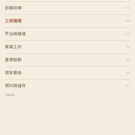
前端前線
79
工程趣聞
88
平台與維運
109
後端工坊
95
產業脈動
86
資安雷達
90
資料與儲存
87
TAGS