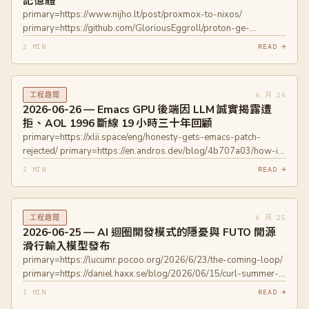
記憶體
primary=https://www.nijho.lt/post/proxmox-to-nixos/
primary=https://github.com/GloriousEggroll/proton-ge-
custom/releases/tag/GE-Proton11-1
2 MIN
READ →
primary=https://research.google/blog/optimizing-cloud-
economics-with-linear-elastic-caching/
6 月 26
工程趣聞
2026-06-26 — Emacs GPU 後端因 LLM 誠實揭露遭
拒、AOL 1996 斷線 19 小時三十年回顧
primary=https://xlii.space/eng/honesty-gets-emacs-patch-
rejected/ primary=https://en.andros.dev/blog/4b707a03/how-i-
built-a-gpu-backend-for-emacs/
2 MIN
READ →
primary=https://ngrok.com/blog/aol-was-down-1996
6 月 25
工程趣聞
2026-06-25 — AI 迴圈開發模式的隱憂與 FUTO 開源
滑行輸入模型發布
primary=https://lucumr.pocoo.org/2026/6/23/the-coming-loop/
primary=https://daniel.haxx.se/blog/2026/06/15/curl-summer-
of-bliss/ primary=https://swipe.futo.tech/
1 MIN
READ →
primary=https://huggingface.co/futo-org/swipe