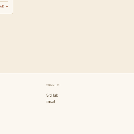
AD →
CONNECT
GitHub
Email