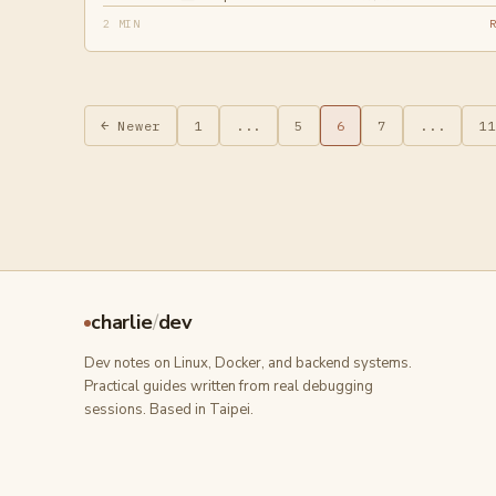
2 MIN
文
← Newer
1
...
5
6
7
...
11
章
分
頁
charlie
/
dev
Dev notes on Linux, Docker, and backend systems.
Practical guides written from real debugging
sessions. Based in Taipei.