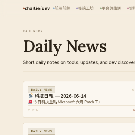
charlie
/
dev
前端前線
後端工坊
平台與維運
資
CATEGORY
Daily News
Short daily notes on tools, updates, and dev discover
6
DAILY NEWS
科技日報 — 2026-06-14
今日科技重點 Microsoft 六月 Patch Tu…
2 MIN
6
DAILY NEWS