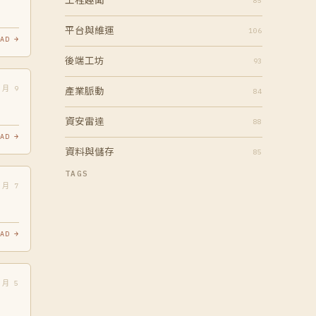
工程趣聞
85
平台與維運
106
AD →
後端工坊
93
 月 9
產業脈動
84
資安雷達
88
AD →
資料與儲存
85
TAGS
 月 7
AD →
 月 5