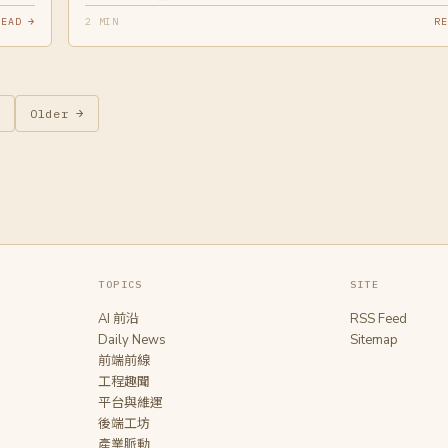
READ →
2 MIN
RE
Older →
TOPICS
SITE
AI 前沿
RSS Feed
Daily News
Sitemap
前端前線
工程趣聞
平台與維運
後端工坊
產業脈動