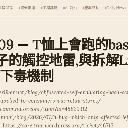
料與儲存
資安雷達
工程趣聞
AI 前沿
產業脈動
Daily News
7-09 — T恤上會跑的b
的觸控地雷,與拆解Li
N下毒機制
erliker.net/blog/obfuscated-self-evaluating-bash-sc
pplied-to-consumers-via-retail-stores/
ycombinator.com/item?id=48829312
.mobi/blog/2026/07/a-bug-which-only-affected-lef
https://core.trac.wordpress.org/ticket/46713