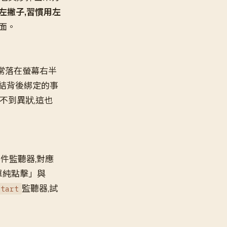
左撇子,習慣用左
面。
常落在螢幕右半
連結背後綁定的事
覺不到異狀,這也
件監聽器,對應
單純點擊」與
監聽器,試
start