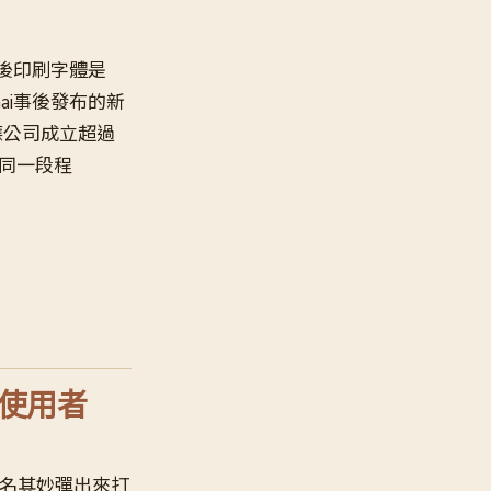
背後印刷字體是
mai事後發布的新
應公司成立超過
出同一段程
子使用者
會莫名其妙彈出來打