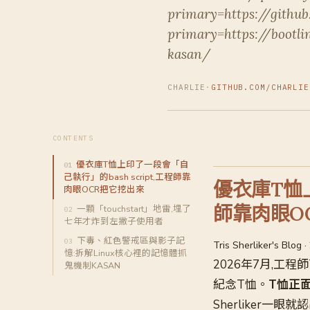
primary=https://githu
primary=https://bootl
kasan/
CHARLIE
·
GITHUB.COM/CHARLIE
CONTENTS
優衣庫T恤上印了一段會「自
己執行」的bash script,工程師靠
優衣庫T恤上
肉眼OCR把它挖出來
師靠肉眼O
一顆「touchstart」地雷,埋了
七年才炸到左撇子使用者
下毒、紅色警戒區與影子記
Tris Sherliker's Blog
憶:拆解Linux核心裡的記憶體抓
2026年7月,工程師Tr
鬼機制KASAN
紀念T恤。
T恤正
Sherliker一