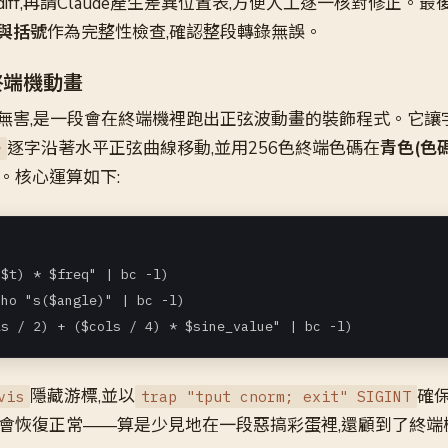
iff,再請Claude產生差異位置表,方便人工逐一核對修正。最
與括號
作為完整性檢查,確認整段轉錄無誤。
終端機動畫
無害,是一段會在終端機裡跑出正弦波動畫的裝飾程式。它讓
逐字沿著水平正弦曲線移動,並用256色終端色碼在
青色(色碼
♥
。核心運算如下:
$t) * $freq" | bc -l)

ho "s($angle)" | bc -l)

ls / 2) + ($cols / 4) * $sine_value" | bc -l)
隱藏游標,並以
確
vis
trap "tput cnorm; exit" SIGINT
時游標會恢復正常——算是少見地在一段惡搞彩蛋裡,還顧到了終