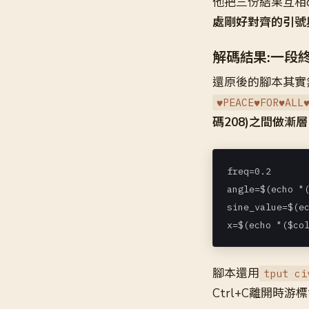
他把三份結果互相d
處剛好對齊的引號
解碼結果:一段
還原後的腳本其實
♥PEACE♥FOR♥ALL
碼208)之間做漸層
freq=0.2

angle=$(echo "(
sine_value=$(ec
x=$(echo "($co
腳本還用
tput ci
Ctrl+C離開