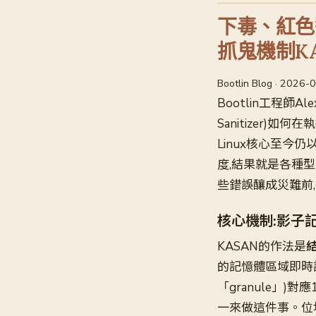
下毒、紅色
抓鬼機制KA
Bootlin Blog · 2026-
Bootlin工程師Ale
Sanitizer)
Linux核心至今
度,結果就是各種型態
些錯誤釀成災難前
核心機制:影子
KASAN的作法是
結
的記憶體區域即時
「granule」)
一來做這件事。位