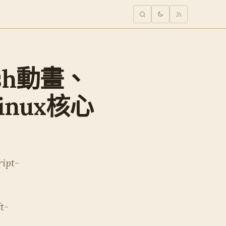
ash動畫、
nux核心
ript-
t-