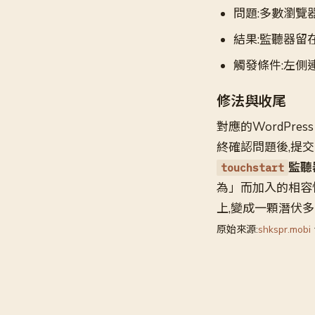
問題:多數瀏覽
結果:監聽器留
觸發條件:左側連
修法與收尾
對應的WordPress
終確認問題後,提
監聽
touchstart
為」而加入的相容
上,變成一顆潛伏
原始來源:
shkspr.mobi