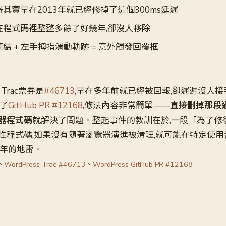
器其實早在2013年就已經修掉了這個300ms延遲
在程式碼裡整整多餘了好幾年,卻沒人移除
結 + 左手拇指滑動軌跡 = 意外觸發回覆框
 Trac票券是
#46713
,早在多年前就已經被回報,卻遲遲沒人接手
交了
GitHub PR #12168
,修法內容非常簡單——
直接刪掉那段
器程式碼
就解決了問題。整起事件的教訓在於,一段「為了修
性程式碼,如果沒有隨著瀏覽器演進被清理,就可能在特定使
多年的地雷。
、
WordPress Trac #46713
、
WordPress GitHub PR #12168