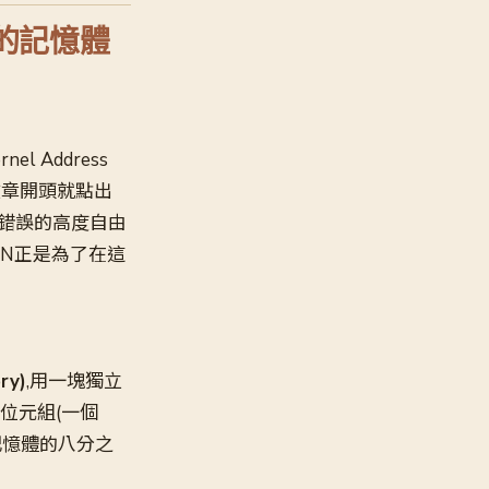
裡的記憶體
el Address
誤。文章開頭就點出
造錯誤的高度自由
SAN正是為了在這
y)
,用一塊獨立
位元組(一個
統記憶體的八分之