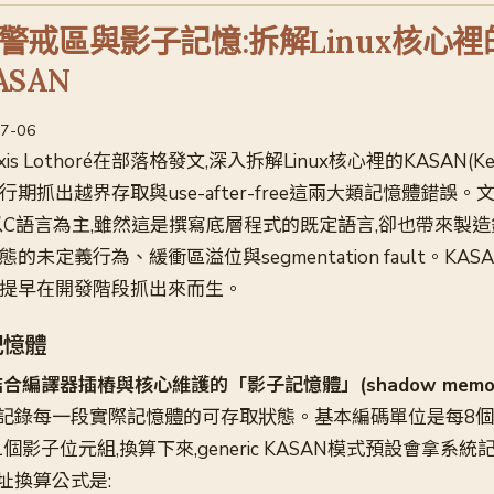
警戒區與影子記憶:拆解Linux核心
SAN
07-06
xis Lothoré在部落格發文,深入拆解Linux核心裡的KASAN(Kern
如何在執行期抓出越界存取與use-after-free這兩大類記憶體錯
仍以C語言為主,雖然這是撰寫底層程式的既定語言,卻也帶來製
的未定義行為、緩衝區溢位與segmentation fault。KA
,提早在開發階段抓出來而生。
記憶體
合編譯器插樁與核心維護的「影子記憶體」(shadow memor
記錄每一段實際記憶體的可存取狀態。基本編碼單位是每8個
對應1個影子位元組,換算下來,generic KASAN模式預設會拿系
址換算公式是: