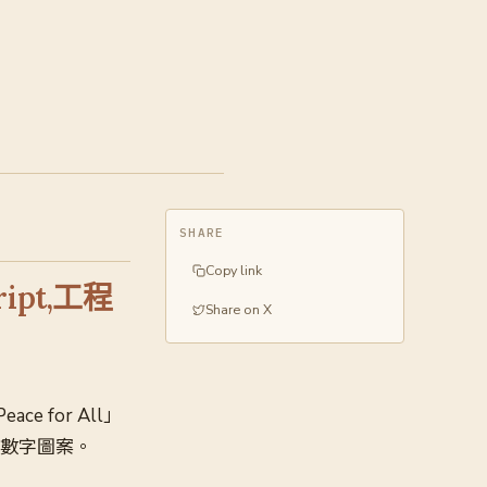
SHARE
Copy link
pt,工程
Share on X
ce for All」
英數字圖案。