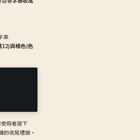
後靠著
字串收尾
字串
12)與橘色(色
保使用者按下
端機的收尾禮貌。