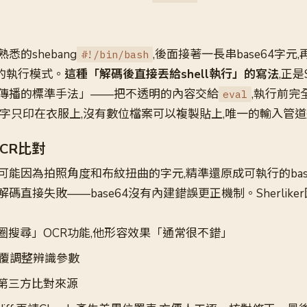
的shebang
,後面接著一長串base64字元
#!/bin/bash
的執行模式。
這種「解碼後直接丟給shell執行」的寫法
,正是S
傳播的標準手法」——把不透明的內容交給
,執行前完
eval
文字只印在衣服上,沒有數位檔案可以複製貼上,唯一的輸入管
CR比對
能因為拍照角度和布紋扭曲的字元,精準還原成可執行的base
碼直接失敗——base64沒有內建錯誤更正機制。Sherlik
「畫圈搜尋」OCR功能,他形容效果「通常很不錯」
,並反覆調整辨識參數
,作為第三方比對來源