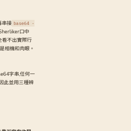
,再串接
base64 -
herliker口中
全看不出實際行
道是相機和肉眼。
64字串,任何一
er因此並用三種辨