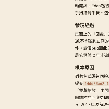
斷閱讀。Eden
手拇指滑手機
。這
發現經過
頁面上的「回覆」
邊,不會碰到左側
件。
這個bug因
是它潛伏七年才被
根本原因
循著程式碼往回追,問
提交
14dd35e62e1
「雙擊縮放」,中
圖讓觸控回應更即
2017年:為解