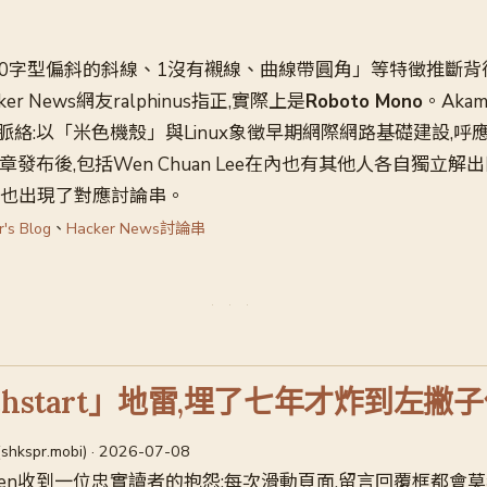
原本從「0字型偏斜的斜線、1沒有襯線、曲線帶圓角」等特徵推斷
cker News網友ralphinus指正,實際上是
Roboto Mono
。Aka
絡:以「米色機殼」與Linux象徵早期網際網路基礎建設,呼
章發布後,包括Wen Chuan Lee在內也有其他人各自獨立解
ews上也出現了對應討論串。
r's Blog
、
Hacker News討論串
chstart」地雷,埋了七年才炸到左撇
(shkspr.mobi) · 2026-07-08
e Eden收到一位忠實讀者的抱怨:每次滑動頁面,留言回覆框都