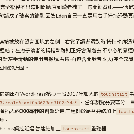
起初完全複製不出這個問題,直到讀者補了一句關鍵資訊——
他是
句話成了破案的鑰匙,因為Eden自己一直是用右手拇指滑動頁
連結被放在留言區塊的左側。右撇子讀者滑動時,拇指軌跡通
的連結；左撇子讀者的拇指軌跡則正好會滑過去,不小心觸發
此只對左手滑動的使用者顯現
,右撇子(包含開發者本人)完全感
回報的原因。
題出在WordPress核心一段2017年加入的
事
touchstart
。當年瀏覽器要區分「
325ca1c6caef0a8623ce3f02d7da9
間會插入約
300毫秒的判斷延遲
,工程師於是替連結加上
touch
時。
決300ms觸控延遲,替連結加上
監聽器
touchstart