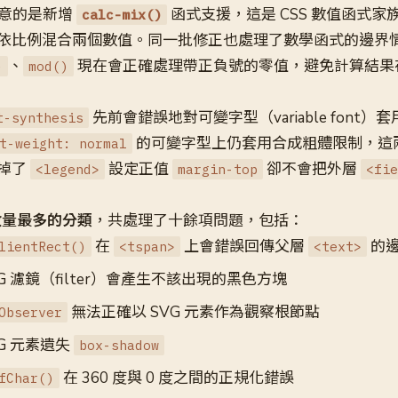
注意的是新增
函式支援，這是 CSS 數值函式家
calc-mix()
依比例混合兩個數值。同一批修正也處理了數學函式的邊界
、
現在會正確處理帶正負號的零值，避免計算結果
)
mod()
先前會錯誤地對可變字型（variable font
t-synthesis
的可變字型上仍套用合成粗體限制，這
t-weight: normal
掉了
設定正值
卻不會把外層
<legend>
margin-top
<fie
數量最多的分類
，共處理了十餘項問題，包括：
在
上會錯誤回傳父層
的
lientRect()
<tspan>
<text>
G 濾鏡（filter）會產生不該出現的黑色方塊
無法正確以 SVG 元素作為觀察根節點
Observer
G 元素遺失
box-shadow
在 360 度與 0 度之間的正規化錯誤
fChar()