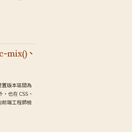
lc-mix()、
建置版本區間為
之外，也在 CSS、
為的前端工程師檢