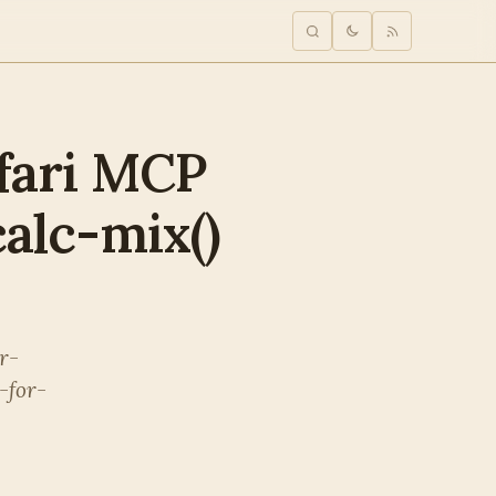
fari MCP
lc-mix()
r-
-for-