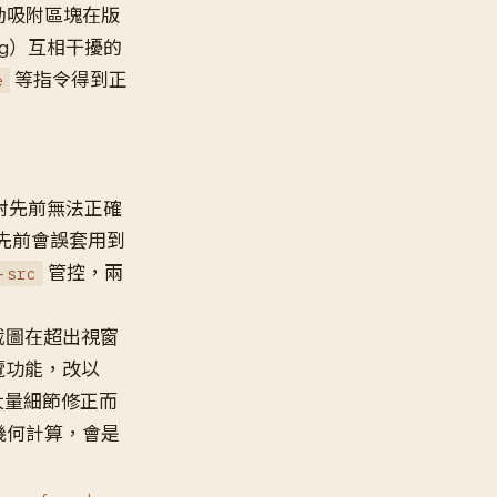
動吸附區塊在版
ing）互相干擾的
等指令得到正
e
。
對先前無法正確
先前會誤套用到
管控，兩
-src
全頁截圖在超出視窗
者預覽功能，改以
向大量細節修正而
確幾何計算，會是