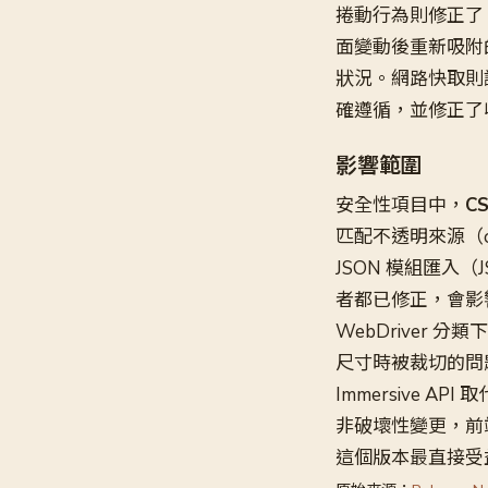
捲動行為則修正了
面變動後重新吸附的問
狀況。網路快取則
確遵循，並修正了
影響範圍
安全性項目中，
C
匹配不透明來源（opa
JSON 模組匯入（J
者都已修正，會影響
WebDriver 分
尺寸時被裁切的問題。S
Immersive 
非破壞性變更，前
這個版本最直接受