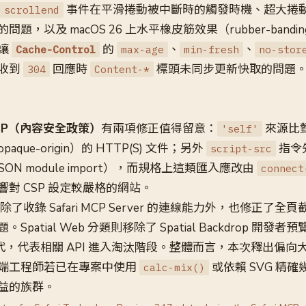
事件在平滑捲動被中斷時的觸發時機、超大捲
scrollend
題，以及 macOS 26 上水平橡皮筋效果（rubber-band
讓
的
、
、
Cache-Control
max-age
min-fresh
no-stor
收到
回應時
標頭未同步更新快取的問題
304
Content-*
SP（內容安全政策）
有兩項修正值得留意：
來源比
'self'
que-origin）的 HTTP(S) 文件；另外
指令
script-src
SON module import），而規格上這類匯入應改由
connect
對 CSP 設定較嚴格的網站。
類下除了收錄 Safari MCP Server 的連線能力外，也修正了
patial Web 分類則移除了 Spatial Backdrop 開發
API 取代，代表相關 API 進入淘汰階段。整體而言，本次釋出偏
端工程師若已在專案中使用
或依賴 SVG 精
calc-mix()
益的族群。