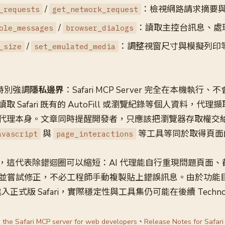
/
：檢視網路請求摘要
_requests
get_network_request
/
：讀取主控台訊息、處
ole_messages
browser_dialogs
/
：調整視窗尺寸與模擬列印
_size
set_emulated_media
中特別強調
隱私邊界
：Safari MCP Server 完全在本機執行
 Safari 既有的 AutoFill 或瀏覽紀錄等個人資料，代
代理本身。文章同時提醒開發者，只應該把瀏覽器存取權交
與
等工具等同於取得頁面
avascript
page_interactions
，這代表除錯迴圈可以縮短：AI 代理能自行重現問題頁面、
e 錯誤並嘗試修正，不必工程師手動複製貼上錯誤訊息。由於功
正式版 Safari，實際穩定性與工具集仍可能在後續 Technolog
g the Safari MCP server for web developers
、
Release Notes for Safar