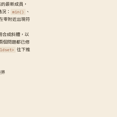
族的最新成員，
情況：
、
min()
在零附近出現符
）套用合成斜體，以
兩個問題都已修
往下推
ldset>
邊界