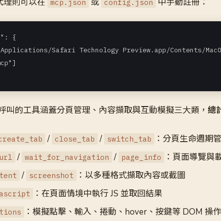
的代理則可以在
或
中手動註冊：
mcp.json
config.json
": {

Applications/Safari Technology Preview.app/Contents/MacO
cp"]

呼叫的工具涵蓋分頁管理、內容擷取與互動模擬三大類，
總
/
/
：分頁生命週期
create_tab
close_tab
switch_tab
/
/
：頁面導覽與
url
wait_for_navigation
page_info
/
：以多種格式擷取內容或截圖
tent
screenshot
：在頁面情境中執行 JS 並取回結果
ascript
：模擬點擊、輸入、捲動、hover、按鍵等 DOM 操
tions