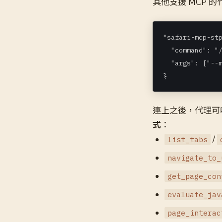
其他支援 MCP 
"safari-mcp-stp
  "command": "/
  "args": ["--m
}
連上之後，代理可
式
：
/
list_tabs
navigate_to_
get_page_con
evaluate_jav
page_interac