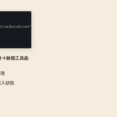
S/safaridriver",

計十餘個工具函
管理
載入狀態
作