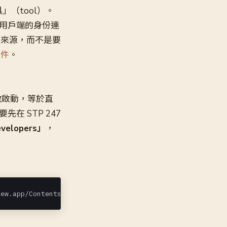
」（tool）。
MCP 用戶端的身份連
服器來源，而不是要
文件
。
啟動，等於直
在 STP 247
evelopers」
，
。
iew.app/Contents/MacOS/safaridriver" --mcp