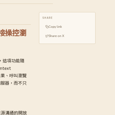
SHARE
Copy link
理直接操控瀏
Share on X
，這項功能隨
text
染結果、呼叫瀏覽
 伺服器，而不只
資料來源溝通的開放