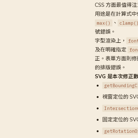
CSS 方面最值得
用途是在計算式中
、
max()
clamp(
號錯誤。
字型渲染上，
fon
及在明確指定
fon
正。表單方面則修
的排版錯誤。
SVG 是本次修正
getBoundingC
視窗定位的 SV
Intersection
固定定位的 SV
getRotationO