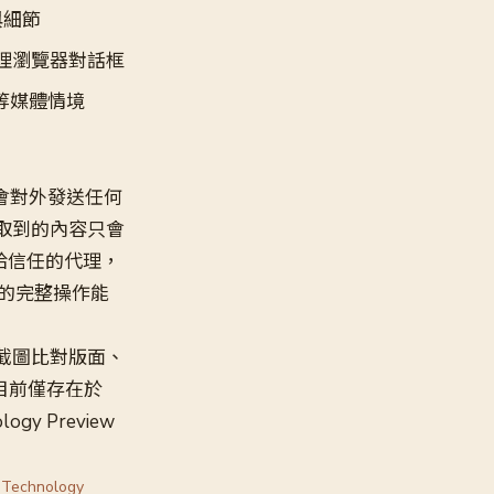
與細節
理瀏覽器對話框
等媒體情境
、不會對外發送任何
理擷取到的內容只會
給信任的代理，
的完整操作能
截圖比對版面、
能目前僅存在於
y Preview
i Technology