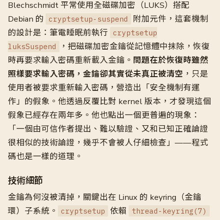
Blechschmidt 平常使用全磁碟加密（LUKS）搭配
Debian 的
附加元件，這套機制
cryptsetup-suspend
的設計是：筆電睡眠前執行
cryptsetup
，把磁碟加密金鑰從記憶體中抹除，恢復
luksSuspend
時再要求輸入密碼重新載入金鑰。
問題在於恢復時雖然
照樣要求輸入密碼，金鑰卻其實從未真正被清空
，只是
使用者被要求重新輸入密碼，營造出「安全機制有運
作」的假象。他透過反覆比對 kernel 版本，才發現這個
假象已經存在兩年多。他也點出一個更普遍的現象：
「一個由可信作者提出、難以驗證、又和已知正確論證
很相似的技術論證，幾乎不會被人仔細檢查」——程式
碼也是一樣的道理。
技術細節
金鑰為何沒被清掉，關鍵出在 Linux 的 keyring（金鑰
環）子系統。
依賴
cryptsetup
thread-keyring(7)