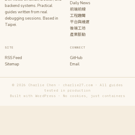
Daily News
backend systems. Practical
前端前線
guides written from real
工程趣聞
debugging sessions. Based in
平台與維運
Taipei.
後端工坊
產業脈動
SITE
CONNECT
RSS Feed
GitHub
Sitemap
Email
© 2026 Charlie Chen · charlie27.com · All guides
tested in production
Built with WordPress · No cookies, just containers