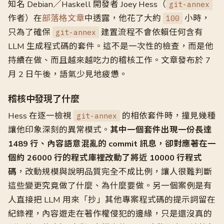
知名 Debian／Haskell 開發者 Joey Hess（
git-annex
作者）在
部落格文章
中透露，他花了大約
小時，
100
只為了確保
建置流程不會依賴任何含有
git-annex
LLM 生成程式碼的套件。這不是一次性的檢查，而是他
持續在做、而且越來越吃力的稽核工作。文章發布於 7
月 2 日午後，語氣少見地疲憊。
稽核中發現了什麼
Hess 在逐一檢視
的相依套件時，撞見幾種
git-annex
讓他印象深刻的異常模式。
其中一個套件出現一份長達
1489 行、內容語意混亂的 commit 訊息，卻對應著在一
個約 26000 行的程式庫裡改動了將近 10000 行程式
碼
，改動規模與說明品質完全不成比例，讓人很難判斷
這些變更究竟做了什麼、為什麼要做。另一個案例是有
人直接把 LLM 用來「抄」其他專案程式碼的提示詞留在
紀錄裡，內容遊走在著作權侵犯的邊緣，只是還沒真的