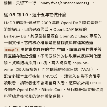
精簡，只留下一行「Many fixes/enhancements」。
從 0.9 到 1.0，這十五年在做什麼
LMDB 的設計最早在 2009 年於 OpenLDAP 開發者郵件
論壇提出，目的是取代當時 OpenLDAP 依賴的
Berkeley DB，其原型甚至源自 OpenBSD ldapd 專案的
一個實作。
它的核心概念是把整個資料庫檔案透過
映射進處理序的位址空間，讓讀取操作幾乎等
mmap()
同直接存取記憶體
，不需要額外的快取層或反序列化開
銷。資料結構採用 B+ 樹，寫入時採用 copy-on-
write（寫入時複製）而非傳統的預寫日誌（WAL），
配合多版本並行控制（MVCC），讓寫入交易不會阻塞
讀取者，讀取者也不會阻塞寫入者。這套設計讓 LMDB
長期是 OpenLDAP、Bitcoin Core、多個機器學習框架資
料管線背後常見的儲存引擎選擇。