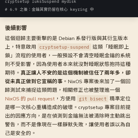
cryptsetup luksSuspend mydisk

# 6.9 之後：金鑰其實仍留在核心 keyring 中
後續影響
這個迴歸主要衝擊的是 Debian 系發行版與其衍生版本
上，特意啟用
這類「睡眠即上
cryptsetup-suspend
鎖」流程的使用者，一般預設不會清空睡眠金鑰的系統
則不受影響，因為使用者本來就沒對睡眠狀態抱持這種
期待。
真正讓人不安的是這個機制被信任了兩年多，卻
從未真正做到它宣稱的事
。NixOS 專案後來加了一個回
歸測試來捕捉這類問題，相關修正也被整理進一個
NixOS 的 pull request
，方便用
精準定位
git bisect
是哪一次核心重構造成的破壞。cryptsetup 專案目前提
出的因應方向，是在偵測到金鑰無法被清除時主動跳出
警告，而不是像現在一樣靜默失敗，讓使用者誤以為自
己是安全的。