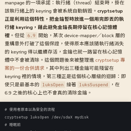
manpage 的一項承諾：執行緒（thread）結束時，掛在
該執行緒上的 keyring 會被系統自動銷毀。
cryptsetup
正是利用這個特性，把金鑰暫時放進一個用完即丟的執
行緒 keyring，藉此避免金鑰長期停留在核心記憶體
裡
。但從
開始，某次 device-mapper／block 層的
6.9
重構意外打破了這個保證，使得原本應該隨執行緒消失
的 keyring 得以繼續存活，金鑰也就一路留在核心記憶
體中不會被清除。這個問題後來被整理進
cryptsetup 專
案的一份合併請求
，其中列出三種金鑰可能殘留在
keyring 裡的情境，第三種正是這個核心層級的迴歸：即
使只是最基本的
接著
，在
luksOpen
luksSuspend
6.9 之後的核心上也不會真的清除金鑰。
# 使用者原本以為安全的流程

cryptsetup luksOpen /dev/sdaX mydisk

# 睡眠前
