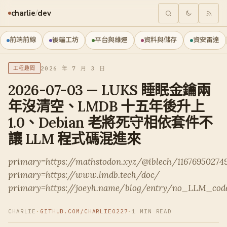
charlie
/
dev
前端前線
後端工坊
平台與維運
資料與儲存
資安雷達
2026 年 7 月 3 日
工程趣聞
2026-07-03 — LUKS 睡眠金鑰兩
年沒清空、LMDB 十五年後升上
1.0、Debian 老將死守相依套件不
讓 LLM 程式碼混進來
primary=https://mathstodon.xyz/@iblech/11676950274
primary=https://www.lmdb.tech/doc/
primary=https://joeyh.name/blog/entry/no_LLM_cod
CHARLIE
·
GITHUB.COM/CHARLIE0227
·
1 MIN READ