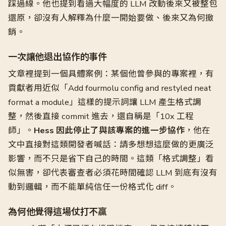
踩過線。他也提到看過大幅度的 LLM 改動後來又被整包
還原，卻沒有人解釋為什麼一開始要做、後來又為何撤
銷。
一次讓他退出協作的事件
文章裡提到一個具體案例：某個他曾參與的專案裡，有
貢獻者用近似「Add fourmolu config and restyled neat
format a module」這樣的提示詞讓 LLM 產生格式調
整，然後直接 commit 進去，還自稱是「10x 工程
師」。
Hess 因此停止了與該專案的進一步協作
，他在
文中直接對這類開發者喊話：請多想想這麼做的更廣泛
影響，而不只是省下自己的時間。這類「格式調整」看
似無害，卻代表審查者必須花時間確認 LLM 到底有沒有
動到邏輯，而不能單純信任一份格式化 diff。
為何他覺得這場仗打不贏