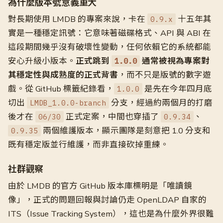
為什麼版本號意義重大
對長期使用 LMDB 的專案來說，卡在
十五年其
0.9.x
實是一種穩定訊號：它意味著磁碟格式、API 與 ABI 在
這段期間幾乎沒有破壞性變動，任何依賴它的系統都能
安心升級小版本。
正式跳到
通常被視為專案對
1.0.0
其穩定性與成熟度的正式背書
，而不只是版號的數字遊
戲。從 GitHub 標籤紀錄看，
是先在今年四月底
1.0.0
切出
分支，經過約兩個月的打磨
LMDB_1.0.0-branch
後才在
正式定案，中間也穿插了
、
06/30
0.9.34
兩個維護版本，顯示團隊是刻意把 1.0 分支和
0.9.35
既有穩定版並行維護，而非直接砍掉重練。
社群觀察
由於 LMDB 的官方 GitHub 版本庫標明是「唯讀鏡
像」，正式的問題回報與討論仍走 OpenLDAP 自家的
ITS（Issue Tracking System），這也是為什麼外界很難