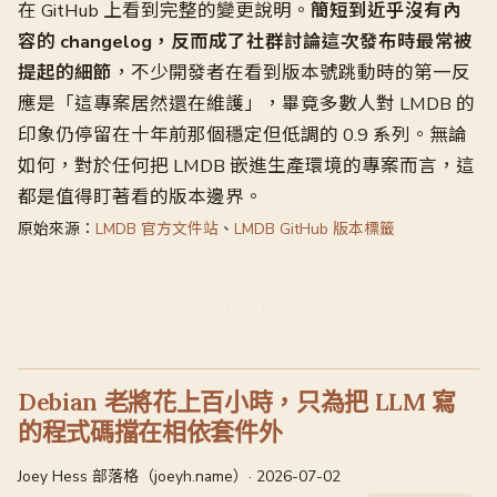
在 GitHub 上看到完整的變更說明。
簡短到近乎沒有內
容的 changelog，反而成了社群討論這次發布時最常被
提起的細節
，不少開發者在看到版本號跳動時的第一反
應是「這專案居然還在維護」，畢竟多數人對 LMDB 的
印象仍停留在十年前那個穩定但低調的 0.9 系列。無論
如何，對於任何把 LMDB 嵌進生產環境的專案而言，這
都是值得盯著看的版本邊界。
原始來源：
LMDB 官方文件站
、
LMDB GitHub 版本標籤
Debian 老將花上百小時，只為把 LLM 寫
的程式碼擋在相依套件外
Joey Hess 部落格（joeyh.name）· 2026-07-02