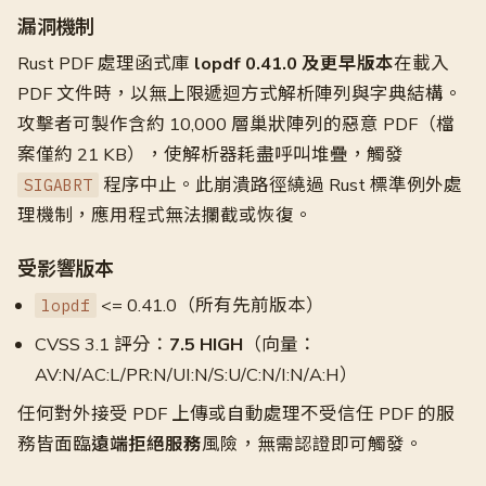
漏洞機制
Rust PDF 處理函式庫
lopdf 0.41.0 及更早版本
在載入
PDF 文件時，以無上限遞迴方式解析陣列與字典結構。
攻擊者可製作含約 10,000 層巢狀陣列的惡意 PDF（檔
案僅約 21 KB），使解析器耗盡呼叫堆疊，觸發
程序中止。此崩潰路徑繞過 Rust 標準例外處
SIGABRT
理機制，應用程式無法攔截或恢復。
受影響版本
<= 0.41.0（所有先前版本）
lopdf
CVSS 3.1 評分：
7.5 HIGH
（向量：
AV:N/AC:L/PR:N/UI:N/S:U/C:N/I:N/A:H）
任何對外接受 PDF 上傳或自動處理不受信任 PDF 的服
務皆面臨
遠端拒絕服務
風險，無需認證即可觸發。