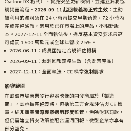
CycloneDX 格式）、實施安全更新機制，並建立漏洞協
調揭露流程。
2026-09-11 起回報義務正式生效
：主動
被利用的漏洞須在 24 小時內提交早期預警，72 小時內
完成完整通報，適用於已在市場上的產品，不限新版
本。2027-12-11 全面執法後，違反基本資安要求最高
可處罰 1,500 萬歐元或全球年營收 2.5%。
2026-06-11：成員國指定合規評估機構
2026-09-11：漏洞回報義務生效（含既有產品）
2027-12-11：全面執法，CE 標章強制要求
影響範圍
在歐盟市場商業發行容器映像的開發商屬於「製造
商」，需承擔完整義務，包括第三方合規評估與 CE 標
章。
純非商業開源專案適用輕度監管
，免除財務罰款，
但仍需建立資安政策並配合漏洞回報。微型企業亦享有
部分豁免。