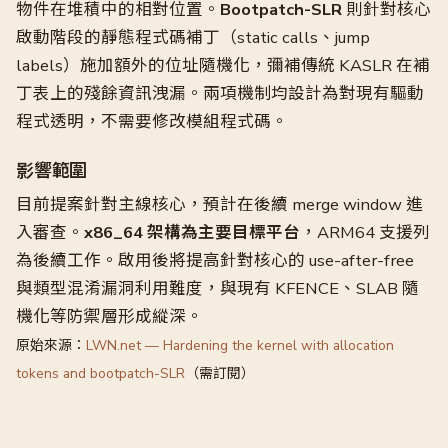
物件在堆積中的相對位置。
Bootpatch-SLR
則針對核心
啟動階段的靜態程式碼補丁（static calls、jump
labels）施加額外的位址隨機化，彌補傳統 KASLR 在補
丁表上的殘餘資訊洩漏。兩項機制均設計為對現有驅動
程式透明，不需要修改模組程式碼。
影響範圍
目前提案針對主線核心，預計在後續 merge window 進
入審查。
x86_64 架構為主要目標平台
，ARM64 支援列
為後續工作。啟用後將提高針對核心的 use-after-free
與類型混淆漏洞利用難度，與現有 KFENCE、SLAB 隨
機化等防禦層形成縱深。
原始來源：
LWN.net — Hardening the kernel with allocation
tokens and bootpatch-SLR
（需訂閱）