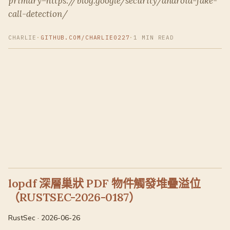
primary=https://blog.google/security/android-fake-
call-detection/
CHARLIE
·
GITHUB.COM/CHARLIE0227
·
1 MIN READ
lopdf 深層巢狀 PDF 物件觸發堆疊溢位
（RUSTSEC-2026-0187）
RustSec · 2026-06-26