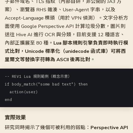
子郵件域名、TLS 指紋（內部自研，非公開的 JA3 方
案）、瀏覽器 RHS 雜湊、User-Agent 字串，以及
Accept-Language 標頭（用於 VPN 偵測）。文字分析方
面使用 Google Perspective API 計算垃圾分數，圖片則
送往 Hive AI 進行 OCR 與分類，目前支援 12 種語言、
內部正擴展至 80 種。
Lua 腳本規則引擎負責即時執行模
式比對，Unicode 標準化（unidecode 函式庫）可將西
里爾文等替換字符轉為 ASCII 後再比對
。
-- REV1 Lua 規則範例（概念示意）

if body_match("some bad text") then

  action(user)

end
實際效果
研究同時揭示了幾個可被利用的弱點：
Perspective API