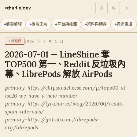
charlie
/
dev
前端前線
後端工坊
平台與維運
資料與儲存
資安雷達
2026 年 7 月 1 日
工程趣聞
2026-07-01 — LineShine 奪
TOP500 第一、Reddit 反垃圾內
幕、LibrePods 解放 AirPods
primary=https://chipsandcheese.com/p/top500-at-
isc26-we-have-a-new-number
primary=https://lyra.horse/blog/2026/06/reddit-
spam-internals/
primary=https://github.com/librepods-
org/librepods