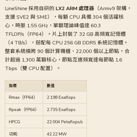
LineShine 採用自研的
LX2 ARM 處理器
（Armv9 架構，
支援 SVE2 與 SME），每顆 CPU 具備 304 個活躍核
心，時脈 1.55 GHz，單顆理論峰值達 60.3
TFLOP/s（FP64）。片上封裝了 32 GB 高頻寬記憶體
（4 TB/s），搭配每 CPU 256 GB DDR5 系統記憶體。
整套系統橫跨 90 個計算機櫃、22,000 個以上節點，合
計超過 1,300 萬顆核心，節點互連頻寬達每節點 1.6
Tbps（雙 CPU 配置）。
指標
數值
Rmax（FP64）
2.198 Exaflops
Rpeak（FP64）
2.735 Exaflops
HPCG
22.004 Petaflops/s
功耗
42.22 MW