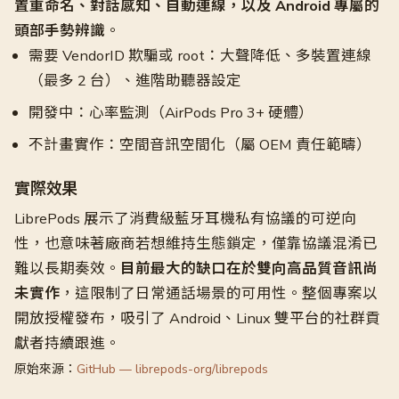
置重命名、對話感知、自動連線，以及 Android 專屬的
頭部手勢辨識
。
需要 VendorID 欺騙或 root：大聲降低、多裝置連線
（最多 2 台）、進階助聽器設定
開發中：心率監測（AirPods Pro 3+ 硬體）
不計畫實作：空間音訊空間化（屬 OEM 責任範疇）
實際效果
LibrePods 展示了消費級藍牙耳機私有協議的可逆向
性，也意味著廠商若想維持生態鎖定，僅靠協議混淆已
難以長期奏效。
目前最大的缺口在於雙向高品質音訊尚
未實作
，這限制了日常通話場景的可用性。整個專案以
開放授權發布，吸引了 Android、Linux 雙平台的社群貢
獻者持續跟進。
原始來源：
GitHub — librepods-org/librepods