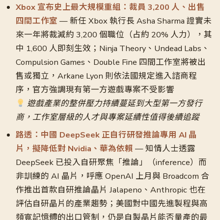
Xbox 宣布史上最大規模重組：裁員 3,200 人、出售
四間工作室
— 新任 Xbox 執行長 Asha Sharma 證實未
來一年將裁減約 3,200 個職位（占約 20% 人力），其
中 1,600 人即刻生效；Ninja Theory、Undead Labs、
Compulsion Games、Double Fine 四間工作室將被出
售或獨立，Arkane Lyon 則依法國規定進入諮商程
序，官方強調現有第一方遊戲專案不受影響
遊戲產業的整併壓力持續蔓延到大型第一方發行
商，工作室層級的人才與專案延續性值得後續追蹤
路透：中國 DeepSeek 正自行研發推論專用 AI 晶
片，擬降低對 Nvidia、華為依賴
— 知情人士透露
DeepSeek 已投入自研聚焦「推論」（inference）而
非訓練的 AI 晶片，呼應 OpenAI 上月與 Broadcom 合
作推出首款自研推論晶片 Jalapeno、Anthropic 也在
評估自研晶片的產業趨勢；美國對中國先進製程與高
頻寬記憶體的出口管制，仍是自製晶片能否量產的最