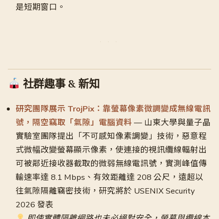
是短期窗口。
社群趣事 & 新知
研究團隊展示 TrojPix：靠螢幕像素微調變成無線電訊
號，隔空竊取「氣隙」電腦資料
— 山東大學與量子晶
實驗室團隊提出「不可感知像素調變」技術，惡意程
式微幅改變螢幕顯示像素，使連接的視訊纜線輻射出
可被鄰近接收器截取的微弱無線電訊號，實測峰值傳
輸速率達 8.1 Mbps、有效距離達 208 公尺，遠超以
往氣隙隔離竊密技術，研究將於 USENIX Security
2026 發表
即使實體隔離網路也未必絕對安全，螢幕與纜線本