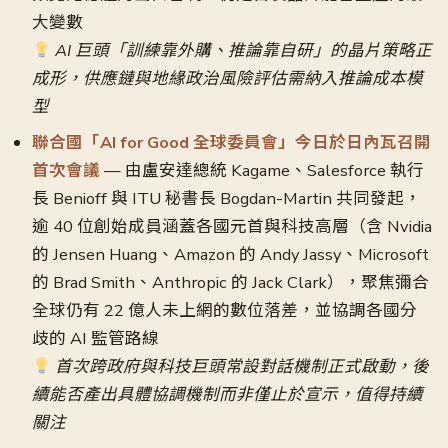
大變數
AI 巨頭「訓練靠外購、推論靠自研」的晶片策略正
成形，供應鏈與地緣政治風險評估需納入推論成本模
型
聯合國「AI for Good 全球委員會」今日於日內瓦召開
首次會議
— 由盧安達總統 Kagame、Salesforce 執行
長 Benioff 與 ITU 秘書長 Bogdan-Martin 共同發起，
逾 40 位創始成員涵蓋各國元首與科技高層（含 Nvidia
的 Jensen Huang、Amazon 的 Andy Jassy、Microsoft
的 Brad Smith、Anthropic 的 Jack Clark），聚焦彌合
全球仍有 22 億人未上網的數位落差，並協調各國分
歧的 AI 監管路線
首次跨政府與科技巨頭常設對話機制正式啟動，後
續能否產出具體協調機制而非僅止於宣示，值得持續
關注