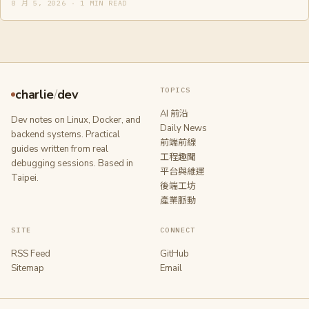
8 月 5, 2026 · 1 MIN READ
TOPICS
charlie
/
dev
AI 前沿
Dev notes on Linux, Docker, and
Daily News
backend systems. Practical
前端前線
guides written from real
工程趣聞
debugging sessions. Based in
平台與維運
Taipei.
後端工坊
產業脈動
SITE
CONNECT
RSS Feed
GitHub
Sitemap
Email