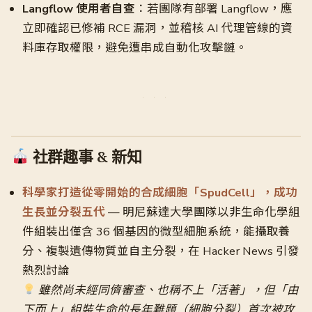
Langflow 使用者自查
：若團隊有部署 Langflow，應
立即確認已修補 RCE 漏洞，並稽核 AI 代理管線的資
料庫存取權限，避免遭串成自動化攻擊鏈。
社群趣事 & 新知
科學家打造從零開始的合成細胞「SpudCell」，成功
生長並分裂五代
— 明尼蘇達大學團隊以非生命化學組
件組裝出僅含 36 個基因的微型細胞系統，能攝取養
分、複製遺傳物質並自主分裂，在 Hacker News 引發
熱烈討論
雖然尚未經同儕審查、也稱不上「活著」，但「由
下而上」組裝生命的長年難題（細胞分裂）首次被攻