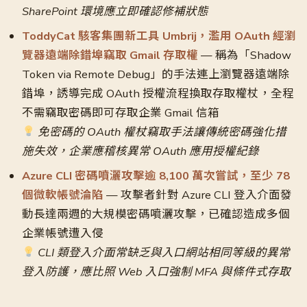
SharePoint 環境應立即確認修補狀態
ToddyCat 駭客集團新工具 Umbrij，濫用 OAuth 經瀏
覽器遠端除錯埠竊取 Gmail 存取權
— 稱為「Shadow
Token via Remote Debug」的手法連上瀏覽器遠端除
錯埠，誘導完成 OAuth 授權流程換取存取權杖，全程
不需竊取密碼即可存取企業 Gmail 信箱
免密碼的 OAuth 權杖竊取手法讓傳統密碼強化措
施失效，企業應稽核異常 OAuth 應用授權紀錄
Azure CLI 密碼噴灑攻擊逾 8,100 萬次嘗試，至少 78
個微軟帳號淪陷
— 攻擊者針對 Azure CLI 登入介面發
動長達兩週的大規模密碼噴灑攻擊，已確認造成多個
企業帳號遭入侵
CLI 類登入介面常缺乏與入口網站相同等級的異常
登入防護，應比照 Web 入口強制 MFA 與條件式存取