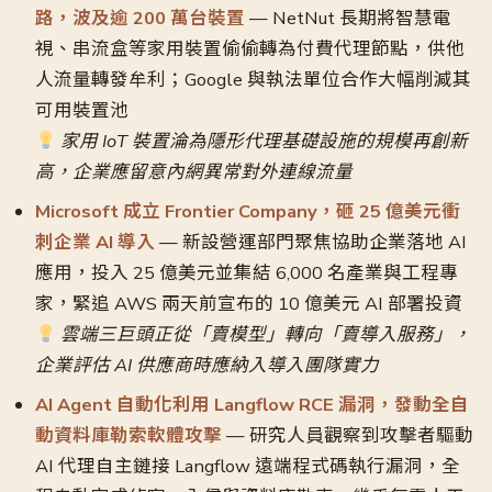
路，波及逾 200 萬台裝置
— NetNut 長期將智慧電
視、串流盒等家用裝置偷偷轉為付費代理節點，供他
人流量轉發牟利；Google 與執法單位合作大幅削減其
可用裝置池
家用 IoT 裝置淪為隱形代理基礎設施的規模再創新
高，企業應留意內網異常對外連線流量
Microsoft 成立 Frontier Company，砸 25 億美元衝
刺企業 AI 導入
— 新設營運部門聚焦協助企業落地 AI
應用，投入 25 億美元並集結 6,000 名產業與工程專
家，緊追 AWS 兩天前宣布的 10 億美元 AI 部署投資
雲端三巨頭正從「賣模型」轉向「賣導入服務」，
企業評估 AI 供應商時應納入導入團隊實力
AI Agent 自動化利用 Langflow RCE 漏洞，發動全自
動資料庫勒索軟體攻擊
— 研究人員觀察到攻擊者驅動
AI 代理自主鏈接 Langflow 遠端程式碼執行漏洞，全