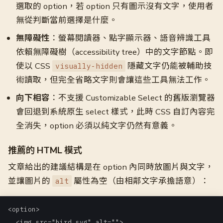
選取的 option，若 option 只有圖示沒有文字，使用者
無從判斷當前選擇是什麼。
無障礙性
：螢幕閱讀器、點字顯示器、語音辨識工具
依賴無障礙樹（accessibility tree）中的文字節點。即
使以 CSS
隱藏文字仍能被輔助技
visually-hidden
術讀取，但完全省略文字則會讓這些工具無法工作。
向下相容
：不支援 Customizable Select 的舊版瀏覽器
會回退到系統原生 select 樣式，此時 CSS 自訂內容完
全消失，option 必須以純文字仍然有意義。
推薦的 HTML 模式
文章給出的建議結構是在 option 內同時放圖片與文字，
並讓圖片的
屬性為空（由相鄰文字承擔語意）：
alt
<option>

  <img src="bird.svg" alt="">
