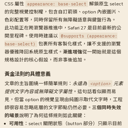
CSS 屬性
解鎖原生 select
appearance: base-select
的完整視覺控制權，包含自訂箭頭、option 內嵌圖片、
色彩配置等，同時保留所有無障礙語意與鍵盤行為。
此功能正在跨瀏覽器推進中，Safari 27 是目前最新的公
開里程碑。使用時建議以
@supports (appearance:
包裹所有客製化樣式，讓不支援的瀏覽
base-select)
器優雅降回系統原生樣式。
漸進增強
從一開始就是這個
規格設計的核心假設，而非事後追加。
黃金法則的具體意義
文章的主旨圍繞一條簡單規則：
永遠為
元素
<option>
提供文字內容或無障礙文字屬性
。這句話看似顯而易
見，但當 option 的視覺呈現由純圖示取代文字時，工程
師很容易忽略底層的文字節點仍然必要。
三個同時失效
的場景
說明了為何這條規則如此關鍵：
可用性
：select 關閉狀態（button 部分）只顯示目前