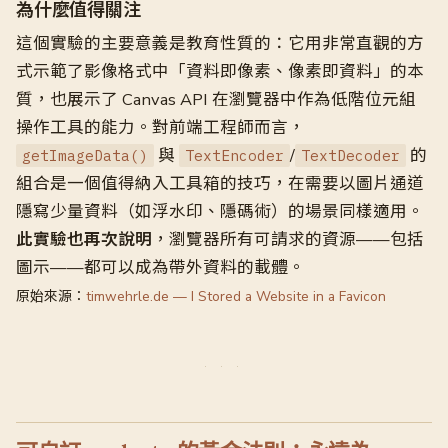
為什麼值得關注
這個實驗的主要意義是教育性質的：它用非常直觀的方
式示範了影像格式中「資料即像素、像素即資料」的本
質，也展示了 Canvas API 在瀏覽器中作為低階位元組
操作工具的能力。對前端工程師而言，
與
/
的
getImageData()
TextEncoder
TextDecoder
組合是一個值得納入工具箱的技巧，在需要以圖片通道
隱寫少量資料（如浮水印、隱碼術）的場景同樣適用。
此實驗也再次說明
，瀏覽器所有可請求的資源——包括
圖示——都可以成為帶外資料的載體。
原始來源：
timwehrle.de — I Stored a Website in a Favicon