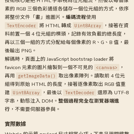
技術核心是把 HTML 字串視為位元組流，然後以每個像
素的 RGB 三個色彩通道各儲存一個位元組的方式，依序
將整份文件「畫」進圖片。
編碼流程
使用
將 HTML 轉成
，接著在資
TextEncoder
Uint8Array
料前置一個 4 位元組的標頭，記錄有效負載的總長度，
再以三個一組的方式分配給每個像素的 R、G、B 值，最
後輸出 PNG。
解碼時，頁面上的 JavaScript bootstrap loader 將
favicon 元素的圖片繪製到一個不可見的
，
<canvas>
再用
取出像素陣列。讀取前 4 位元
getImageData()
組得到原始 HTML 的長度，接著逐像素取出 RGB 值重
建
，最後以
還原為 UTF-8
Uint8Array
TextDecoder
字串，動態注入 DOM。
整個過程完全在瀏覽器端進
行
，不需要伺服器參與。
實際數據