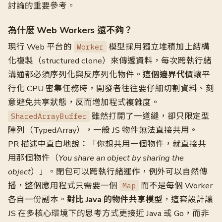
討論的重要參考。
為什麼 Web Workers 還不夠？
現行 Web 平台的
模型採用獨立堆積加上結構
Worker
化複製（structured clone）來傳遞資料，每次跨執行緒
溝通都必須序列化與反序列化物件。
這個邊界代價
讓平
行化 CPU 密集任務時，開發者往往要仔細切割資料、刻
意避免共享狀態，反而增加程式複雜度。
雖然打開了一道縫，卻只限定型
SharedArrayBuffer
陣列（TypedArray），一般 JS 物件無法直接共用。
PR 描述中直白地說：「你想共用一個物件，就直接共
用那個物件（
You share an object by sharing the
object
）」。閉包可以跨執行緒運作，例外可以自然傳
播，整個應用程式只需要一個
而不是每個 Worker
Map
各自一份副本。
對比 Java 的物件共享模型
，這套設計讓
JS 在多核心環境下的思考方式更接近 Java 或 Go，而非