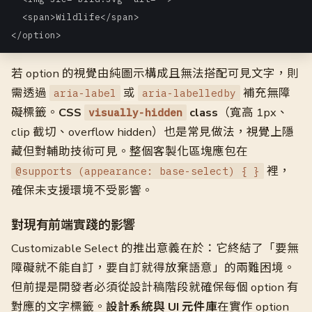
  <span>Wildlife</span>

</option>
若 option 的視覺由純圖示構成且無法搭配可見文字，則
需透過
或
補充無障
aria-label
aria-labelledby
礙標籤。
CSS
class
（寬高 1px、
visually-hidden
clip 截切、overflow hidden）也是常見做法，視覺上隱
藏但對輔助技術可見。整個客製化區塊應包在
裡，
@supports (appearance: base-select) { }
確保未支援環境不受影響。
對現有前端實踐的影響
Customizable Select 的推出意義在於：它終結了「要無
障礙就不能自訂，要自訂就得放棄語意」的兩難困境。
但前提是開發者必須從設計稿階段就確保每個 option 有
對應的文字標籤。
設計系統與 UI 元件庫
在實作 option