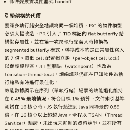
條件變數實現阻塞式 handoff
引擎架構的代價
要讓多執行緒安全地讀寫同一個堆積，JSC 的物件模型
必須大幅改造。PR 引入了
TID 標記的 flat butterfly
結
構儲存屬性，並在第一次跨執行緒寫入時轉換為
segmented butterfly 模式，轉換成本約是正常屬性寫入
的 7 倍。每個 cell 配置獨立鎖（per-object cell lock）
以保護臨界區，JIT 監聽點（watchpoint）也改為
transition-thread-local，讓編譯器仍能在已知物件為執
行緒私有時進行最佳化。
效能數據顯示在序列（單執行緒）場景的效能退化維持
在
0.45% 最壞情況
，符合目標 1% 預算。文件索引基準
測試在 16 核心時，JS 執行緒達到 Java 同場景的 0.89
倍，在 16 核心以上超越 Java。全程以 TSAN（Thread
Sanitizer）驗證，未出現未抑制的資料競爭，並在所有