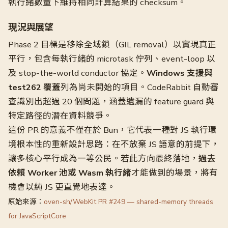
執行緒數量下維持相同計算結果的 checksum。
現況與展望
Phase 2 目標是移除全域鎖（GIL removal）以實現真正
平行，包含每執行緒的 microtask 佇列、event-loop 以
及 stop-the-world conductor 協定。
Windows 支援與
test262 覆蓋
列為尚未開始的項目。CodeRabbit 自動審
查識別出超過 20 個問題，涵蓋遺漏的 feature guard 與
特定路徑的潛在資料競爭。
這份 PR 的意義不僅在於 Bun，它代表一種對 JS 執行環
境根本性的重新設計思路：在不放棄 JS 語意的前提下，
讓多核心平行成為一等公民。若此方向最終落地，
過去
依賴 Worker 池或 Wasm 執行緒
才能做到的場景，將有
機會以純 JS 更直覺地表達。
原始來源：
oven-sh/WebKit PR #249 — shared-memory threads
for JavaScriptCore