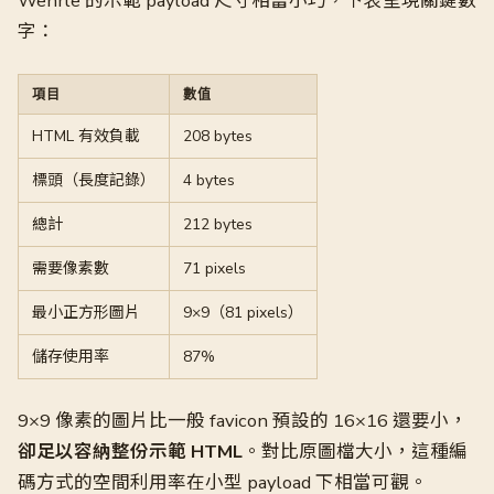
Wehrle 的示範 payload 尺寸相當小巧，下表呈現關鍵數
字：
項目
數值
HTML 有效負載
208 bytes
標頭（長度記錄）
4 bytes
總計
212 bytes
需要像素數
71 pixels
最小正方形圖片
9×9（81 pixels）
儲存使用率
87%
9×9 像素的圖片比一般 favicon 預設的 16×16 還要小，
卻足以容納整份示範 HTML
。對比原圖檔大小，這種編
碼方式的空間利用率在小型 payload 下相當可觀。