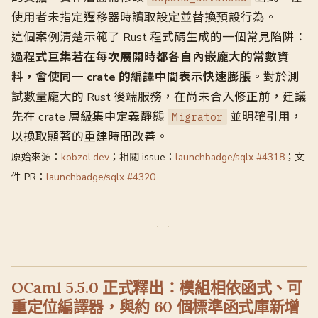
使用者未指定遷移器時讀取設定並替換預設行為。
這個案例清楚示範了 Rust 程式碼生成的一個常見陷阱：
過程式巨集若在每次展開時都各自內嵌龐大的常數資
料，會使同一 crate 的編譯中間表示快速膨脹
。對於測
試數量龐大的 Rust 後端服務，在尚未合入修正前，建議
先在 crate 層級集中定義靜態
並明確引用，
Migrator
以換取顯著的重建時間改善。
原始來源：
kobzol.dev
；相關 issue：
launchbadge/sqlx #4318
；文
件 PR：
launchbadge/sqlx #4320
OCaml 5.5.0 正式釋出：模組相依函式、可
重定位編譯器，與約 60 個標準函式庫新增