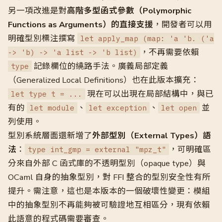
另一項改進是對
高階多型函式參數（Polymorphic
Functions as Arguments）的直接支援
，開發者可以用
明確型別標注撰寫
let apply_map (map: 'a 'b. ('a
，不再需要依賴
-> 'b) -> 'a list -> 'b list)
記錄欄位的繞路手法。廣義局部定義
type
（Generalized Local Definitions）也在此版本擴充：
現在可以出現在局部結構中，與已
let type t = ...
有的
、
、
並
let module
let exception
let open
列使用。
型別系統層面還新增了
外部型別（External Types）語
法
：
，可明確區
type int_gmp = external "mpz_t"
分來自外部 C 函式庫的不透明型別（opaque type）與
OCaml 自身的抽象型別，對 FFI 整合的型別安全性有所
提升。需注意，這也是本版本的一個破壞性變更：模組
中的抽象型別不再能夠被可驗證地互相區分，現有依賴
此語意的程式碼需要審查。