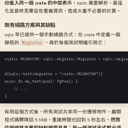
份進入同一個 crate 的中間表示
，rustc 需要解析、最佳
化並最終丟棄這些重複資訊，造成大量不必要的計算。
既有繞路方案與其缺點
sqlx 早已提供一個手動繞路方式：在 crate 中定義一個
靜態的
，再於每個測試明確引用它：
Migrator
static MIGRATOR: sqlx::migrate::Migrator = sqlx::migra
#[sqlx::test(migrator = "crate::MIGRATOR")]

async fn my_test(pool: PgPool) {

    // ...

採用這個方式後，所有測試共享同一份遷移物件，展開
程式碼驟降回 5 MiB，重建時間也回到 5 秒左右。
然而
這個繞路方案的缺點顯而易見：每一個測試函式都必須