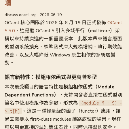
項
discuss.ocaml.org · 2026-06-19
OCaml 核心團隊於 2026 年 6 月 19 日正式發佈
OCaml
5.5.0
，這是繼 OCaml 5 引入多域平行（multicore）架
構以來持續演進的一個重要版本。此版本帶來語言層面
的型別系統擴充、標準函式庫大規模增補、執行期效能
改善，以及大幅降低 Windows 原生相依的系統層變
動。
語言新特性：模組相依函式與更高階多型
本次最受矚目的語言特性是
模組相依函式（Module-
Dependent Functions）
，允許開發者直接在函式型別
簽名中使用模組作為參數，形式為
(module M : S) -
。這是一種輕量級的函子（functor）應用，讓
> t[M]
過去需要以 first-class modules 繞路處理的場景，現在
可以用更直接的型別標注表達，同時保持型別安全。