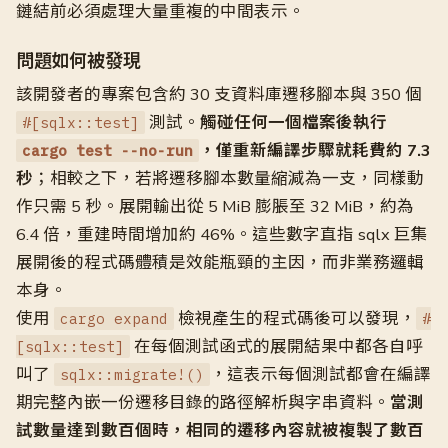
鏈結前必須處理大量重複的中間表示。
問題如何被發現
該開發者的專案包含約 30 支資料庫遷移腳本與 350 個
測試。
觸碰任何一個檔案後執行
#[sqlx::test]
，僅重新編譯步驟就耗費約 7.3
cargo test --no-run
秒
；相較之下，若將遷移腳本數量縮減為一支，同樣動
作只需 5 秒。展開輸出從 5 MiB 膨脹至 32 MiB，約為
6.4 倍，重建時間增加約 46%。這些數字直指 sqlx 巨集
展開後的程式碼體積是效能瓶頸的主因，而非業務邏輯
本身。
使用
檢視產生的程式碼後可以發現，
cargo expand
#
在每個測試函式的展開結果中都各自呼
[sqlx::test]
叫了
，這表示每個測試都會在編譯
sqlx::migrate!()
期完整內嵌一份遷移目錄的路徑解析與字串資料。
當測
試數量達到數百個時，相同的遷移內容就被複製了數百