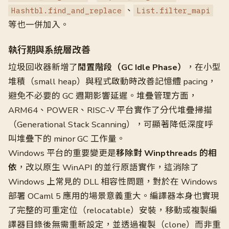
、
Hashtbl.find_and_replace
List.filter_mapi
等也一併加入。
執行期與系統層改善
垃圾回收器新增了
閒置階段（GC Idle Phase）
，在小型
堆積（small heap）與程式啟動時改善記憶體 pacing，
避免不必要的 GC 週期影響延遲。堆疊管理方面，
ARM64、POWER、RISC-V 平台實作了分代堆疊掃描
（Generational Stack Scanning），可顯著降低深度呼
叫堆疊下的 minor GC 工作量。
Windows 平台的重要變更是
移除對 Winpthreads 的相
依
，改以原生 WinAPI 的並行原語實作，這消除了
Windows 上常見的 DLL 相容性問題，對於在 Windows
部署 OCaml 5 應用的場景意義重大。編譯器本身也實現
了完整的可重定位（relocatable）安裝，移動或複製編
譯器目錄後無需重新設定，並透過複製（clone）而非重