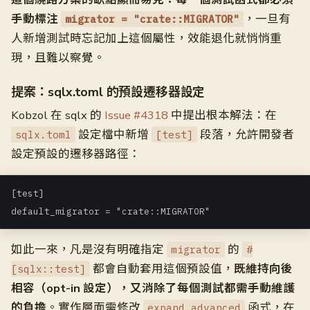
手動標注
，一旦有
migrator = "crate::MIGRATOR"
人新增測試時忘記加上這個屬性，效能退化就悄悄重
現，且難以察覺。
提案：sqlx.toml 的預設遷移器設定
Kobzol 在 sqlx 的
Issue #4318
中提出根本解法：在
設定檔中新增
段落，允許開發者
sqlx.toml
[test]
設定預設的遷移器路徑：
[test]

如此一來，凡是沒有明確指定
的
migrator
#
都會自動套用這個預設值，
既維持向後
[sqlx::test]
相容（opt-in 設定），又消除了每個測試都需手動維護
的負擔
。實作層面需修改
函式，在
expand_advanced