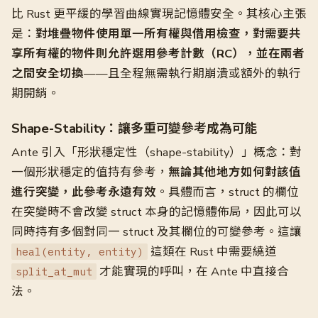
比 Rust 更平緩的學習曲線實現記憶體安全。其核心主張
是：
對堆疊物件使用單一所有權與借用檢查，對需要共
享所有權的物件則允許選用參考計數（RC），並在兩者
之間安全切換
——且全程無需執行期崩潰或額外的執行
期開銷。
Shape-Stability：讓多重可變參考成為可能
Ante 引入「形狀穩定性（shape-stability）」概念：對
一個形狀穩定的值持有參考，
無論其他地方如何對該值
進行突變，此參考永遠有效
。具體而言，struct 的欄位
在突變時不會改變 struct 本身的記憶體佈局，因此可以
同時持有多個對同一 struct 及其欄位的可變參考。這讓
這類在 Rust 中需要繞道
heal(entity, entity)
才能實現的呼叫，在 Ante 中直接合
split_at_mut
法。