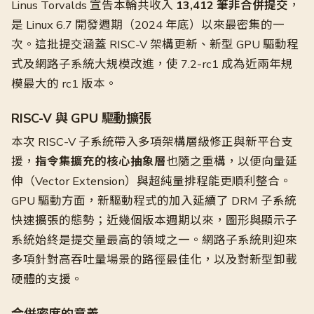
Linus Torvalds 宣告本輪共收入
13,412 筆非合併提交
，
是 Linux 6.7 開發週期（2024 年底）以來最密集的一
次。這批提交涵蓋 RISC-V 架構更新、新型 GPU 驅動程
式及網路子系統大規模改進，使 7.2-rc1 成為近兩年規
模最大的 rc1 版本。
RISC-V 與 GPU 驅動擴張
本次 RISC-V 子系統帶入多項架構層級修正與新平台支
援，
指令集擴充的核心抽象層
也隨之重構，以便向量延
伸（Vector Extension）與超純量排程能更順利整合。
GPU 驅動方面，新驅動程式的加入延續了 DRM 子系統
快速擴張的態勢；近幾個版本週期以來，圖形與顯示子
系統始終是提交量最高的領域之一。網路子系統則迎來
多項針對高吞吐量場景的路徑最佳化，以及對新型卸載
硬體的支援。