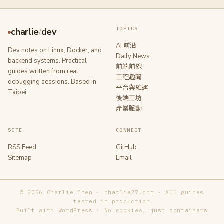
TOPICS
charlie
/
dev
AI 前沿
Dev notes on Linux, Docker, and
Daily News
backend systems. Practical
前端前線
guides written from real
工程趣聞
debugging sessions. Based in
平台與維運
Taipei.
後端工坊
產業脈動
SITE
CONNECT
RSS Feed
GitHub
Sitemap
Email
© 2026 Charlie Chen · charlie27.com · All guides
tested in production
Built with WordPress · No cookies, just containers