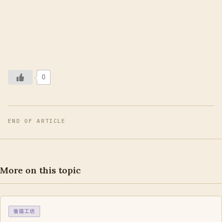
0
END OF ARTICLE
More on this topic
後端工坊