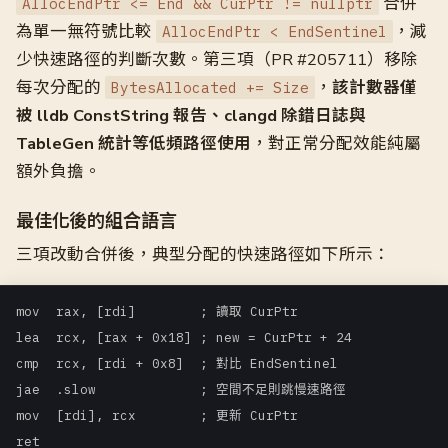
合併
AllocEndPtr <= End && CurPtr != nullptr
為單一無符號比較
，減
AllocEndPtr < EndSentinel
少快速路徑的判斷次數。第三項（PR #205711）移除
每次分配的
，
該計數器僅
BytesAllocated += Size
被 lldb ConstString 報告、clangd 除錯日誌與
TableGen 統計等低頻路徑使用
，對正常分配效能純屬
額外負擔。
最佳化後的組合語言
三項改動合併後，典型分配的快速路徑如下所示：
mov  rax, [rdi]        ; 讀取 CurPtr

lea  rcx, [rax + 0x18] ; new = CurPtr + 24

cmp  rcx, [rdi + 0x8]  ; 對比 EndSentinel

jae  .slow             ; 空間不足則跳慢速路徑

mov  [rdi], rcx        ; 更新 CurPtr
