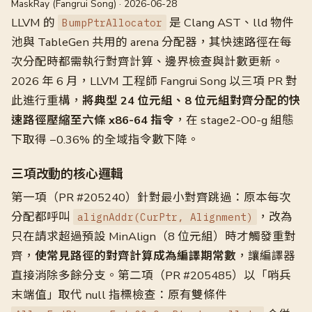
MaskRay (Fangrui Song) · 2026-06-28
LLVM 的
是 Clang AST、lld 物件
BumpPtrAllocator
池與 TableGen 共用的 arena 分配器，其快速路徑在每
次分配時都需執行對齊計算、邊界檢查與計數更新。
2026 年 6 月，LLVM 工程師 Fangrui Song 以三項 PR 對
此進行重構，
將典型 24 位元組、8 位元組對齊分配的快
速路徑壓縮至六條 x86-64 指令
，在 stage2-O0-g 組態
下取得 −0.36% 的全域指令數下降。
三項改動的核心邏輯
第一項（PR #205240）針對最小對齊跳過：原本每次
分配都呼叫
，改為
alignAddr(CurPtr, Alignment)
只在請求超過預設 MinAlign（8 位元組）時才觸發重對
齊，
使常見路徑的對齊計算成為編譯期常數
，讓編譯器
直接消除多餘分支。第二項（PR #205485）以「哨兵
末端值」取代 null 指標檢查：原有雙條件