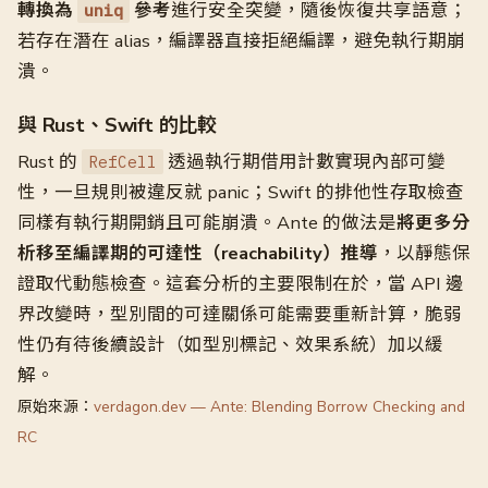
轉換為
參考
進行安全突變，隨後恢復共享語意；
uniq
若存在潛在 alias，編譯器直接拒絕編譯，避免執行期崩
潰。
與 Rust、Swift 的比較
Rust 的
透過執行期借用計數實現內部可變
RefCell
性，一旦規則被違反就 panic；Swift 的排他性存取檢查
同樣有執行期開銷且可能崩潰。Ante 的做法是
將更多分
析移至編譯期的可達性（reachability）推導
，以靜態保
證取代動態檢查。這套分析的主要限制在於，當 API 邊
界改變時，型別間的可達關係可能需要重新計算，脆弱
性仍有待後續設計（如型別標記、效果系統）加以緩
解。
原始來源：
verdagon.dev — Ante: Blending Borrow Checking and
RC