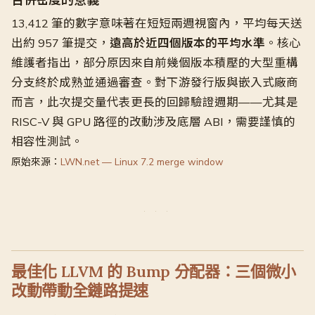
合併密度的意義
13,412 筆的數字意味著在短短兩週視窗內，平均每天送
出約 957 筆提交，
遠高於近四個版本的平均水準
。核心
維護者指出，部分原因來自前幾個版本積壓的大型重構
分支終於成熟並通過審查。對下游發行版與嵌入式廠商
而言，此次提交量代表更長的回歸驗證週期——尤其是
RISC-V 與 GPU 路徑的改動涉及底層 ABI，需要謹慎的
相容性測試。
原始來源：
LWN.net — Linux 7.2 merge window
最佳化 LLVM 的 Bump 分配器：三個微小
改動帶動全鏈路提速