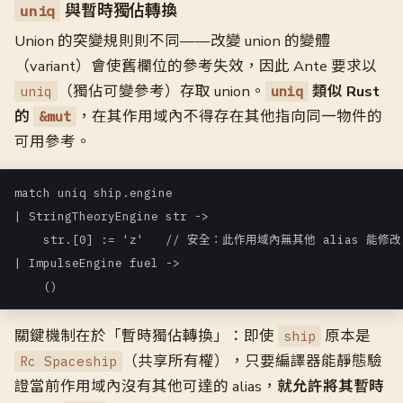
與暫時獨佔轉換
uniq
Union 的突變規則則不同——改變 union 的變體
（variant）會使舊欄位的參考失效，因此 Ante 要求以
（獨佔可變參考）存取 union。
類似 Rust
uniq
uniq
的
，在其作用域內不得存在其他指向同一物件的
&mut
可用參考。
match uniq ship.engine

| StringTheoryEngine str ->

    str.[0] := 'z'   // 安全：此作用域內無其他 alias 能修改 
| ImpulseEngine fuel ->

關鍵機制在於「暫時獨佔轉換」：即使
原本是
ship
（共享所有權），只要編譯器能靜態驗
Rc Spaceship
證當前作用域內沒有其他可達的 alias，
就允許將其暫時