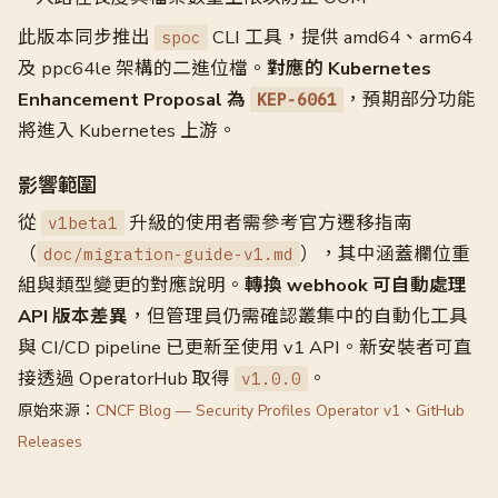
此版本同步推出
CLI 工具，提供 amd64、arm64
spoc
及 ppc64le 架構的二進位檔。
對應的 Kubernetes
Enhancement Proposal 為
，預期部分功能
KEP-6061
將進入 Kubernetes 上游。
影響範圍
從
升級的使用者需參考官方遷移指南
v1beta1
（
），其中涵蓋欄位重
doc/migration-guide-v1.md
組與類型變更的對應說明。
轉換 webhook 可自動處理
API 版本差異
，但管理員仍需確認叢集中的自動化工具
與 CI/CD pipeline 已更新至使用 v1 API。新安裝者可直
接透過 OperatorHub 取得
。
v1.0.0
原始來源：
CNCF Blog — Security Profiles Operator v1
、
GitHub
Releases