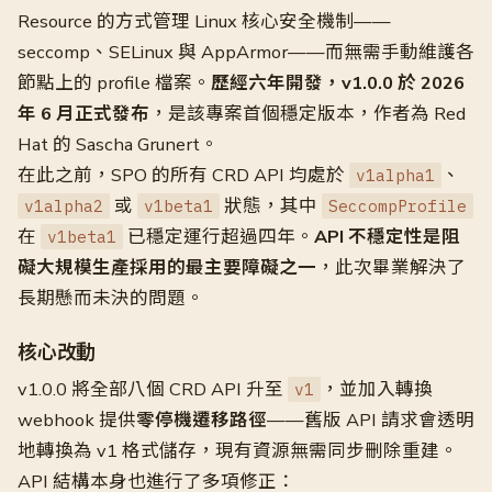
Resource 的方式管理 Linux 核心安全機制——
seccomp、SELinux 與 AppArmor——而無需手動維護各
節點上的 profile 檔案。
歷經六年開發，v1.0.0 於 2026
年 6 月正式發布
，是該專案首個穩定版本，作者為 Red
Hat 的 Sascha Grunert。
在此之前，SPO 的所有 CRD API 均處於
、
v1alpha1
或
狀態，其中
v1alpha2
v1beta1
SeccompProfile
在
已穩定運行超過四年。
API 不穩定性是阻
v1beta1
礙大規模生產採用的最主要障礙之一
，此次畢業解決了
長期懸而未決的問題。
核心改動
v1.0.0 將全部八個 CRD API 升至
，並加入轉換
v1
webhook 提供
零停機遷移路徑
——舊版 API 請求會透明
地轉換為 v1 格式儲存，現有資源無需同步刪除重建。
API 結構本身也進行了多項修正：