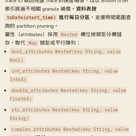
trace ID 取回完整 trace 的速度略慢，改以 Bloom filter
索引跳過不相關 granule 補償。
資料表按
進行每日分區
，支援時間範圍查
toDate(start_time)
詢的 partition pruning。
屬性（attributes）採用
欄位按類型分欄儲
Nested
存，取代
類型或平行陣列：
Map
bool_attributes Nested(key String, value
Bool)
int_attributes Nested(key String, value
Int64)
double_attributes Nested(key String, value
Float64)
str_attributes Nested(key String, value
String)
complex_attributes Nested(key String, value