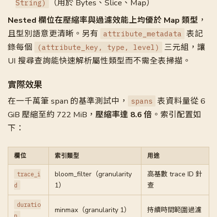
（用於 Bytes、Slice、Map）
String)
Nested 欄位在壓縮率與過濾效能上均優於 Map 類型
，
且型別語意更清晰。另有
表記
attribute_metadata
錄每個
三元組，讓
(attribute_key, type, level)
UI 搜尋查詢能快速解析屬性類型而不需全表掃描。
實際效果
在一千萬筆 span 的基準測試中，
表資料量從 6
spans
GiB 壓縮至約 722 MiB，
壓縮率達 8.6 倍
。索引配置如
下：
欄位
索引類型
用途
bloom_filter（granularity
高基數 trace ID 針
trace_i
1）
查
d
duratio
minmax（granularity 1）
持續時間範圍過濾
n