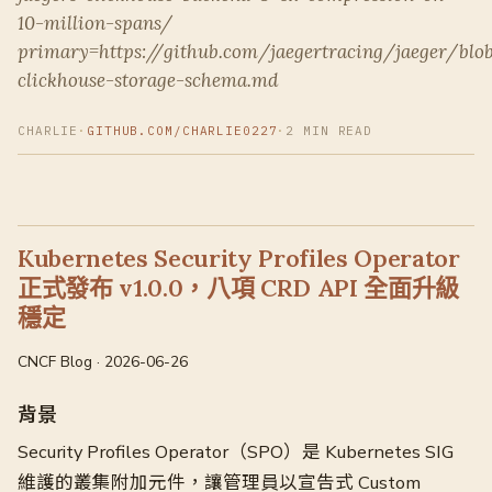
10-million-spans/
primary=https://github.com/jaegertracing/jaeger/blo
clickhouse-storage-schema.md
CHARLIE
·
GITHUB.COM/CHARLIE0227
·
2 MIN READ
Kubernetes Security Profiles Operator
正式發布 v1.0.0，八項 CRD API 全面升級
穩定
CNCF Blog · 2026-06-26
背景
Security Profiles Operator（SPO）是 Kubernetes SIG
維護的叢集附加元件，讓管理員以宣告式 Custom