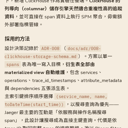
下，新增 ClickHouse 作為實驗性後端。
ClickHouse 的
列導向（columnar）儲存引擎天然適合重複性高的追蹤
資料
，並可直接在 span 資料上執行 SPM 聚合，毋需額
外部署指標管線。
採用的方法
設計決策記錄於
（
ADR-008
docs/adr/008-
）。方案以單一
clickhouse-storage-schema.md
表為唯一寫入目標，
衍生表全部由
spans
materialized view 自動維護
，包含 services、
operations、trace_id_timestamps、attribute_metadata
與 dependencies 五張派生表。
主索引鍵排序順序選擇
(service_name, name,
，以搜尋查詢為優先——
toDateTime(start_time))
Jaeger 最主要的互動是「依服務與操作名稱搜尋
span」，此設計讓搜尋成為直接主鍵查詢。代價是依