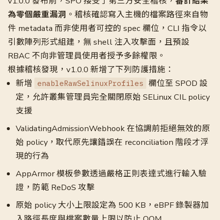
v1.0.0 發布前，SPO 接受了第三方安全稽核，
審計結果
為零個嚴重漏洞
。稽核確認寫入主機的檔案路徑來自物
件 metadata 而非使用者可控的 spec 欄位，CLI 指令以
引數陣列形式組建，無 shell 注入攻擊面，且預設
RBAC 不向非管理員使用者授予多餘權限。
根據稽核發現，v1.0.0 新增了下列防護措施：
新增
欄位至 SPOD 設
enableRawSelinuxProfiles
定，允許叢集管理員完全關閉原始 SELinux CIL policy
支援
ValidatingAdmissionWebhook 在協調前拒絕無效的原
始 policy，取代原先讓錯誤在 reconciliation 階段才浮
現的行為
AppArmor 模板參數透過嚴格正則表達式進行輸入驗
證，防範 ReDoS 攻擊
原始 policy 大小上限設定為 500 KB，eBPF 錄製器加
入路徑長度與檔案數量上限以防止 OOM