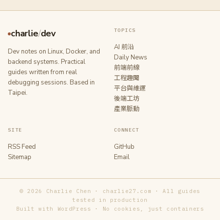
TOPICS
charlie
/
dev
AI 前沿
Dev notes on Linux, Docker, and
Daily News
backend systems. Practical
前端前線
guides written from real
工程趣聞
debugging sessions. Based in
平台與維運
Taipei.
後端工坊
產業脈動
SITE
CONNECT
RSS Feed
GitHub
Sitemap
Email
© 2026 Charlie Chen · charlie27.com · All guides
tested in production
Built with WordPress · No cookies, just containers