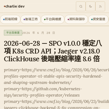
charlie
/
dev
前端前線
後端工坊
平台與維運
資料與儲存
資安雷達
2026 年 6 月 28 日
平台與維運
2026-06-28 — SPO v1.0.0 穩定八
項 K8s CRD API；Jaeger v2.18.0
ClickHouse 後端壓縮率達 8.6 倍
primary=https://www.cncf.io/blog/2026/06/26/securi
profiles-operator-v1-stable-apis-security-hardened-
and-shaping-upstream-kubernetes/
primary=https://github.com/kubernetes-
sigs/security-profiles-operator/releases
primary=https://www.cncf.io/blog/2026/06/23/build
jaegers-clickhouse-backend-8-6x-compression-on-