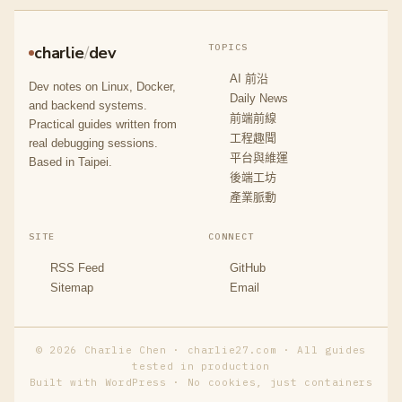
TOPICS
charlie
/
dev
AI 前沿
Dev notes on Linux, Docker,
Daily News
and backend systems.
前端前線
Practical guides written from
工程趣聞
real debugging sessions.
平台與維運
Based in Taipei.
後端工坊
產業脈動
SITE
CONNECT
RSS Feed
GitHub
Sitemap
Email
© 2026 Charlie Chen · charlie27.com · All guides
tested in production
Built with WordPress · No cookies, just containers