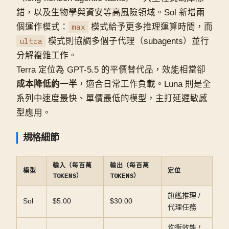
錯，以及生物學與資安等高風險領域。Sol 新增兩
個運作模式：
max
模式給予更多推理運算時間，而
ultra
模式則協調多個子代理（subagents）並行
分解複雜工作。
Terra 定位為 GPT-5.5 的平價替代品，效能相當卻
成本降低約一半
，適合日常工作負載。Luna 則是全
系列中速度最快、單價最低的模型，主打延遲敏感
型應用。
規格細節
輸入（每百萬
輸出（每百萬
模型
定位
TOKENS）
TOKENS）
旗艦推理 /
Sol
$5.00
$30.00
代理任務
均衡效能 /