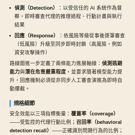
偵測（Detection）
：以受信任的 AI 系統作為督
察，即時審查代理的推理過程、行動計畫與執行
結果
回應（Response）
：依風險等級從事後逐筆審查
（低風險）升級至同步即時封鎖（高風險，例如
資安攻擊操作）
路線圖進一步定義了兩條能力進展軸線：
偵測逃避
能力
與
潛在危害嚴重程度
，並要求隨著模型能力提
升，回應機制必須從非同步人工審查演進為即時自
動攔截。
規格細節
安全效能以三項指標衡量：
覆蓋率（coverage）
——受監控的代理行動比例；
召回率（behavioral
detection recall）
——正確識別問題行為的比例；