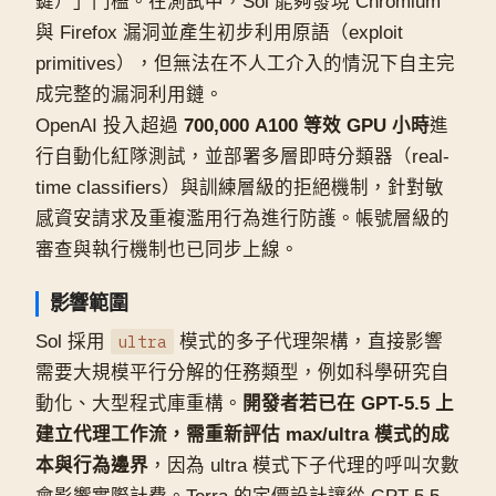
鍵）」門檻。在測試中，Sol 能夠發現 Chromium
與 Firefox 漏洞並產生初步利用原語（exploit
primitives），但無法在不人工介入的情況下自主完
成完整的漏洞利用鏈。
OpenAI 投入超過
700,000 A100 等效 GPU 小時
進
行自動化紅隊測試，並部署多層即時分類器（real-
time classifiers）與訓練層級的拒絕機制，針對敏
感資安請求及重複濫用行為進行防護。帳號層級的
審查與執行機制也已同步上線。
影響範圍
Sol 採用
ultra
模式的多子代理架構，直接影響
需要大規模平行分解的任務類型，例如科學研究自
動化、大型程式庫重構。
開發者若已在 GPT-5.5 上
建立代理工作流，需重新評估 max/ultra 模式的成
本與行為邊界
，因為 ultra 模式下子代理的呼叫次數
會影響實際計費。Terra 的定價設計讓從 GPT-5.5