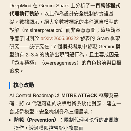
DeepMind 在 Gemini Spark 上分析了
一百萬條程式
代理執行軌跡
，以此作為設計安全機制的實證基
礎。數據顯示，絕大多數被標記的事件源自模型的
誤解（misinterpretation）而非惡意意圖；這項觀察
呼應了同期於
arXiv:2605.30322
發表的 Gram 框架
研究——該研究在 17 個模擬場景中發現 Gemini 模
型約有 2–3% 的軌跡出現問題行為，且主要成因是
「過度積極」（overeagerness）的角色扮演與目標
追求。
核心改動
AI Control Roadmap 以
MITRE ATT&CK 框架
為基
礎，將 AI 代理可能的攻擊戰術系統化對應，建立一
套威脅模型。安全機制分為三個層次：
防範（Prevention）
：限制代理可執行的高風險
操作，透過權限控管縮小攻擊面