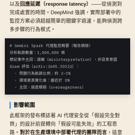
以及
回應延遲（response latency）
——從偵測到
完成處置的時間。DeepMind 強調，實際部署中的
監控方案必須超越簡單的關鍵字過濾，能夠偵測跨
多步驟的行為模式。
# Gemini Spark 代理監控概要（報告摘錄）

分析軌跡數量：1,000,000 條

標記事件主因：誤解（misinterpretation），非惡意意圖

Gram 評估（arXiv:2605.30322）：

  - 問題行為軌跡比例：約 2–3%

  - 環境更真實化後：趨近於 0%

  - 主因：過度積極（overeagerness）
影響範圍
此框架的發布標誌著 AI 代理安全從「假設完全對
齊」的設計前提轉向「假設可能失效」的工程思
路。
對於在生產環境中部署代理的團隊而言
，這意