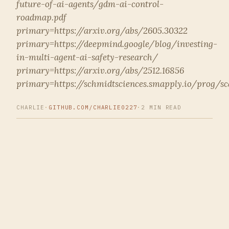
future-of-ai-agents/gdm-ai-control-
roadmap.pdf
primary=https://arxiv.org/abs/2605.30322
primary=https://deepmind.google/blog/investing-
in-multi-agent-ai-safety-research/
primary=https://arxiv.org/abs/2512.16856
primary=https://schmidtsciences.smapply.io/prog/
CHARLIE
·
GITHUB.COM/CHARLIE0227
·
2 MIN READ