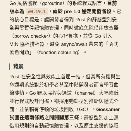
Go 風格協程（goroutine）的系統程式語言，
目前
版本為
v0.19.1
，處於 pre-1.0 穩定開發階段
。它
的核心目標是：讓開發者得到 Rust 的靜態型別安
全與零暫停記憶體管理，同時徹底免除借用檢查器
（borrow checker）的心智負擔，並從 Go 引入
M:N 協程排程器，避免 async/await 帶來的「函式
著色問題」（function colouring）。
背景
Rust 在安全性與效能上首屈一指，但其所有權與生
命週期系統對於初學者甚至中階開發者而言學習曲
線陡峭。Go 雖以協程與通道（channel）大幅降低
並行程式設計門檻，卻採用動態型別推斷與隱式介
面，並依賴有停頓的垃圾回收（GC）。
Gossamer
試圖在這兩條路之間開闢第三條
：靜態型別加上無
借用規則的自動記憶體管理，以及原生支援的協程