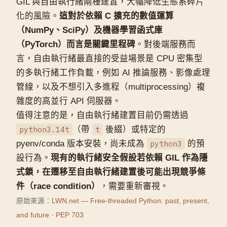
GIL 與自由執行緒兩種建置，大幅降低生態系碎片
化的風險。
這對於依賴 C 擴充的數值運算
（NumPy、SciPy）及機器學習函式庫
（PyTorch）而言是關鍵里程碑
。對後端服務而
言，自由執行緒最直接的受益場景是 CPU 密集型
的多執行緒工作負載，例如 AI 推論服務、影像處理
管線，以及不想引入多進程（multiprocessing）複
雜度的高並行 API 伺服器。
值得注意的是，自由執行緒建置目前仍需透過
python3.14t
（帶
t
後綴）或特定的
pyenv/conda 版本安裝，尚未成為
python3
的預
設行為。
現有的執行緒安全假設若依賴 GIL 作為隱
式鎖，在遷移至自由執行緒建置後可能出現競爭條
件（race condition）
，需要重新審視。
原始來源：
LWN.net — Free-threaded Python: past, present,
and future
·
PEP 703