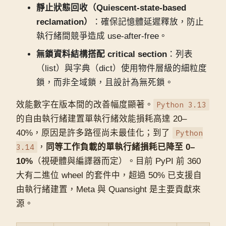
靜止狀態回收（Quiescent-state-based
reclamation）
：確保記憶體延遲釋放，防止
執行緒間競爭造成 use-after-free。
無鎖資料結構搭配 critical section
：列表
（list）與字典（dict）使用物件層級的細粒度
鎖，而非全域鎖，且設計為無死鎖。
效能數字在版本間的改善幅度顯著。
Python 3.13
的自由執行緒建置單執行緒效能損耗高達 20–
40%，原因是許多路徑尚未最佳化；到了
Python
3.14
，
同等工作負載的單執行緒損耗已降至 0–
10%
（視硬體與編譯器而定）。目前 PyPI 前 360
大有二進位 wheel 的套件中，超過 50% 已支援自
由執行緒建置，Meta 與 Quansight 是主要貢獻來
源。