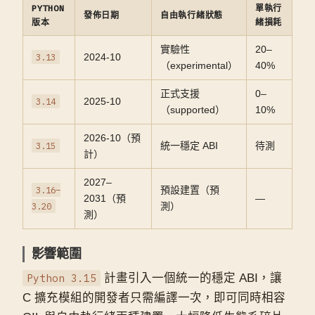
PYTHON
單執行
發佈日期
自由執行緒狀態
版本
緒損耗
實驗性
20–
3.13
2024-10
（experimental）
40%
正式支援
0–
3.14
2025-10
（supported）
10%
2026-10（預
3.15
統一穩定 ABI
待測
計）
2027–
3.16–
預設建置（預
2031（預
—
3.20
測）
測）
影響範圍
Python 3.15
計畫引入一個統一的穩定 ABI，讓
C 擴充模組的開發者只需編譯一次，即可同時相容