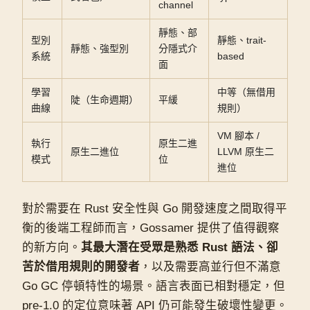
channel
靜態、部
型別
靜態、trait-
靜態、強型別
分隱式介
系統
based
面
學習
中等（無借用
陡（生命週期）
平緩
曲線
規則）
VM 腳本 /
執行
原生二進
原生二進位
LLVM 原生二
模式
位
進位
對於需要在 Rust 安全性與 Go 開發速度之間取得平
衡的後端工程師而言，Gossamer 提供了值得觀察
的新方向。
其最大潛在受眾是熟悉 Rust 語法、卻
苦於借用規則的開發者
，以及需要高並行但不滿意
Go GC 停頓特性的場景。語言表面已相對穩定，但
pre-1.0 的定位意味著 API 仍可能發生破壞性變更。