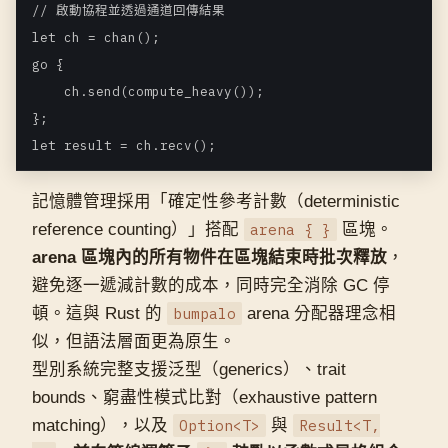
// 啟動協程並透過通道回傳結果

let ch = chan
();

go {

    ch.send(compute_heavy());

};

記憶體管理採用「確定性參考計數（deterministic
reference counting）」搭配
arena { }
區塊。
arena 區塊內的所有物件在區塊結束時批次釋放
，
避免逐一遞減計數的成本，同時完全消除 GC 停
頓。這與 Rust 的
bumpalo
arena 分配器理念相
似，但語法層面更為原生。
型別系統完整支援泛型（generics）、trait
bounds、窮盡性模式比對（exhaustive pattern
matching），以及
Option<T>
與
Result<T,