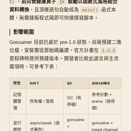
E>
。
前向管線運算子
|>
鼓勵以函數式風格組合
資料轉換
，且頂層語句自動成為
main()
函式本
體，無需樣板程式碼即可快速撰寫腳本。
影響範圍
Gossamer 目前仍處於 pre-1.0 狀態，尚無預建二進
位檔，安裝需從原始碼編譯。官方計畫在
1.0.0
里程碑時提供預建版本。開發者比較此語言與主流
選項時，可參考下表：
特性
RUST
GO
GOSSAMER
記憶
參考計數 +
GC（有
體管
所有權 / 借用
arena（無停
停頓）
理
頓）
goroutine
並行
async/await（函
goroutine +
+
模型
式著色）
typed channel