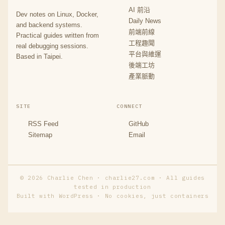
AI 前沿
Dev notes on Linux, Docker,
Daily News
and backend systems.
前端前線
Practical guides written from
工程趣聞
real debugging sessions.
平台與維運
Based in Taipei.
後端工坊
產業脈動
SITE
CONNECT
RSS Feed
GitHub
Sitemap
Email
© 2026 Charlie Chen · charlie27.com · All guides
tested in production
Built with WordPress · No cookies, just containers