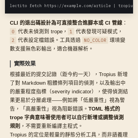
CLI 的退出碼設計為可直接整合進腳本或 CI 管線
：
0
代表未偵測到 trope，
1
代表發現可疑模式，
2
代表設定檔錯誤。工具透過
NO_COLOR
環境變
數支援無色彩輸出，適合機器解析。
實際效果
根據最近的提交記錄（距今約一天），Tropius 新增
了對 Markdown 粗體條列項目的偵測，以及輸出中
的嚴重程度指標（severity indicator），使得偵測結
果更易於分層處理——例如將「低嚴重性」視為警
告，「高嚴重性」視為阻斷錯誤。
TOML 格式的
trope 字典意味著使用者可以自行新增或調整偵測
規則
，不需要重新編譯主程式。
Tropius 的定位是輕量的靜態分析工具，而非語義理