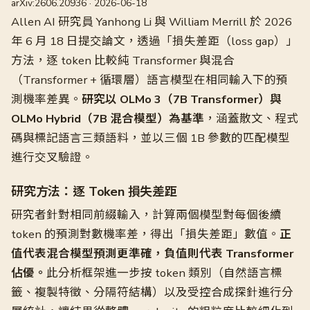
arXiv:2606.20936 · 2026-06-18
Allen AI 研究員 Yanhong Li 與 William Merrill 於 2026
年 6 月 18 日提交論文，透過「損失差距（loss gap）」
方法，逐 token 比較純 Transformer 與混合
（Transformer + 循環層）語言模型在相同輸入下的預
測機率差異。
研究以 OLMo 3（7B Transformer）與
OLMo Hybrid（7B 混合模型）為基準
，涵蓋散文、程式
碼與標記語言三類語料，並以三個 1B 參數的匹配模型
進行交叉驗證。
研究方法：逐 Token 損失差距
研究者針對相同前綴輸入，計算兩個模型對每個後續
token 的預測對數機率差，得出「損失差距」數值。
正
值代表混合模型預測更準確，負值則代表 Transformer
佔優。
此分析框架進一步按 token 類別（自然語言標
籤、複製特徵、分隔符結構）以及受控合成探針進行分