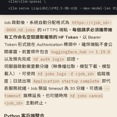
  vllm/vllm-openai \

  vllm serve LiquidAI/LFM2.5-8B-A1B --max-model-len 81
Job 啟動後，系統自動分配格式為
https://<job_id>-
的 HTTPS 端點。
每個請求必須攜帶擁
-8000.hf.jobs
有工作命名空間讀取權限的 HF Token
，以 Bearer
Token 形式放在 Authorization 標頭中，確保端點不會公
開暴露。前置條件包含
huggingface_hub >= 1.19.0
以及預先完成
認證。
hf auth login
伺服器啟動需要數分鐘（映像檔拉取、模型下載、模型
載入），可使用
追蹤進
hf jobs logs -f <job_id>
度；日誌出現
即代
Application startup complete
表服務就緒。Job 預設 timeout 為 30 分鐘，可透過
--
旗標延長，也可隨時用
timeout
hf jobs cancel
主動終止。
<job_id>
Python 客戶端整合