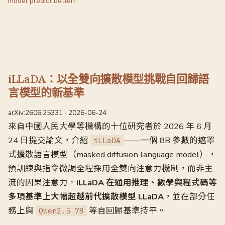
model predict better?
iLLaDA：以全雙向擴散模型挑戰自回歸語
言模型的新基準
arXiv:2606.25331 · 2026-06-24
來自中國人民大學等機構的十位研究者於 2026 年 6 月
24 日提交論文，介紹
——一個 8B 參數的遮罩
iLLaDA
式擴散語言模型（masked diffusion language model），
預訓練與指令微調全程採用全雙向注意力機制，而非主
流的因果注意力。
iLLaDA 在通用推理、數學與程式碼等
多項基準上大幅超越前代擴散模型 LLaDA
，並在部分任
務上與
等自回歸基準持平。
Qwen2.5 7B