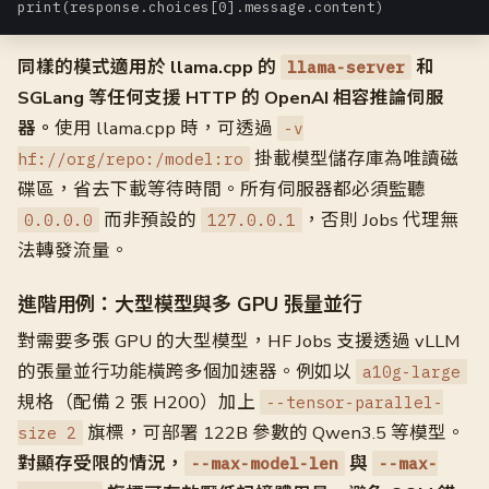
print(response.choices[0].message.content)
同樣的模式適用於 llama.cpp 的
和
llama-server
SGLang 等任何支援 HTTP 的 OpenAI 相容推論伺服
器。
使用 llama.cpp 時，可透過
-v
掛載模型儲存庫為唯讀磁
hf://org/repo:/model:ro
碟區，省去下載等待時間。所有伺服器都必須監聽
而非預設的
，否則 Jobs 代理無
0.0.0.0
127.0.0.1
法轉發流量。
進階用例：大型模型與多 GPU 張量並行
對需要多張 GPU 的大型模型，HF Jobs 支援透過 vLLM
的張量並行功能橫跨多個加速器。例如以
a10g-large
規格（配備 2 張 H200）加上
--tensor-parallel-
旗標，可部署 122B 參數的 Qwen3.5 等模型。
size 2
對顯存受限的情況，
與
--max-model-len
--max-