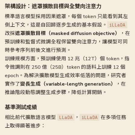
架構設計：遮罩擴散目標與全雙向注意力
標準語言模型採用因果遮罩，每個 token 只能看到其左
側上下文，這是自回歸逐步生成的基本假設。
iLLaDA
改採
遮罩擴散目標（masked diffusion objective）
，在
預訓練和監督式微調全程保留雙向注意力，讓模型可同
時參考序列前後文進行預測。
訓練規模方面，預訓練使用 12 兆（12T）個 token，指
令微調則在 250 億（25B）token 的語料上訓練 12 個
epoch。為解決擴散模型生成效率低落的問題，研究者
實作了
變長生成（variable-length generation）
，在
推論階段動態調整生成步驟，降低計算開銷。
基準測試成績
相比前代擴散語言模型
，
在多項任務
LLaDA
iLLaDA
上取得顯著進步：