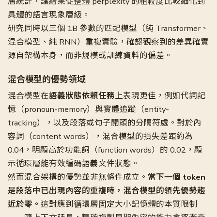
層統計，讓結果從整體 perplexity 的粗粒度比較細化到
具體的語言現象層級。
研究同時以三個 1B 參數的匹配模型（純 Transformer、
混合模型、純 RNN）重複實驗，確認觀察到的差異確實
源自架構本身，而非規模或訓練資料的偏差。
混合模型的優勢領域
混合模型在
語義狀態依賴任務
上表現更佳，例如代詞記
憶（pronoun-memory）與實體追蹤（entity-
tracking），以及段落或句子開頭的分隔符處。對於內
容詞（content words），混合模型的損失差距約為
0.04，明顯高於功能詞（function words）的 0.02，顯
示循環層能有效編碼語義文件狀態。
然而混合架構的優勢並非無條件成立。
當下一個 token
是段落中已出現內容的重複時，混合模型的領先優勢趨
近於零。
這對應到循環層固定大小記憶體的本質限制