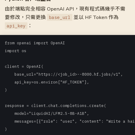
由於端點完全相容 OpenAI API，現有程式碼幾乎不需
要修改，只需更換
並以 HF Token 作為
base_url
：
api_key
from openai import OpenAI

import os

client = OpenAI(

    base_url="https://<job_id>--8000.hf.jobs/v1",

    api_key=os.environ["HF_TOKEN"],

)

response = client.chat.completions.create(

    model="LiquidAI/LFM2.5-8B-A1B",

    messages=[{"role": "user", "content": "Write a hai
)
