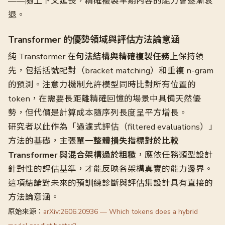
——隨上下文延長，精確複製早期內容的能力會逐漸衰
退。
Transformer 的優勢領域與評估方法論意涵
純 Transformer 在
句法結構與精確複製任務
上保持領
先，包括括號配對（bracket matching）和重複 n-gram
的預測。注意力機制允許模型同時比對所有位置的
token，在需要長距離精確回憶的場景中具備天然優
勢，但代價是計算成本隨序列長度呈平方增長。
研究者以此作為「過濾式評估（filtered evaluations）」
方法的基礎，主張
單一整體損失指標對於比較
Transformer 與混合架構過於粗糙
，應依任務類型設計
針對性的評估基準，才能反映各架構真實的能力邊界。
這項結論對未來的預訓練診斷與評估集設計具有直接的
方法論意涵。
原始來源：
arXiv:2606.20936 — Which tokens does a hybrid