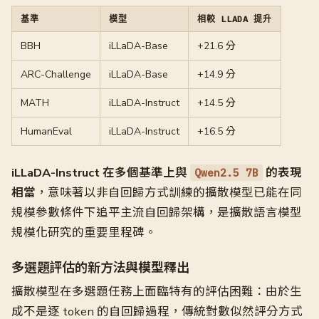
基準
模型
相較 LLADA 提升
BBH
iLLaDA-Base
+21.6 分
ARC-Challenge
iLLaDA-Base
+14.9 分
MATH
iLLaDA-Instruct
+14.5 分
HumanEval
iLLaDA-Instruct
+16.5 分
iLLaDA-Instruct 在多個基準上與
的表現
Qwen2.5 7B
相當
，意味著以非自回歸方式訓練的擴散模型已能在同
規模參數條件下追平主流自回歸架構，是擴散語言模型
規模化研究的重要里程碑。
多選題評估的新方法與模型釋出
擴散模型在多選題任務上面臨特有的評估困難：由於生
成不是逐 token 的自回歸過程，傳統對數似然評分方式