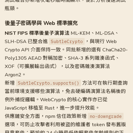
測試報告亦新增次毫秒級時間顯示，便於分析慢速測試
瓶頸。
後量子密碼學與 Web 標準擴充
NIST FIPS 標準後量子演算法
ML-KEM、ML-DSA、
SLH-DSA 已整合進
，與現行 Web
SubtleCrypto
Crypto API 介面保持一致。同批新增的還有 ChaCha20-
Poly1305 AEAD 對稱加密、SHA-3 系列雜湊函式、
XOF（可擴展輸出函式），以及密碼雜湊演算法
Argon2。
新增
方法可在執行期查詢
SubtleCrypto.supports()
當前環境支援哪些演算法，免去硬編碼演算法名稱後的
例外捕捉邏輯。WebCrypto 的核心實作亦已從
JavaScript 移植至 Rust，進一步提升效能。
供應鏈安全方面，npm 信任政策新增
no-downgrade
選項，可防止攻擊者利用被盜的維護者 token 發布舊版
惡意套件；預設的 24 小時最低依賴套件年齡規則也正