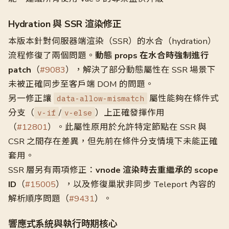
Hydration 與 SSR 渲染修正
本版本針對伺服器端渲染（SSR）的水合（hydration）
流程修復了兩個問題。
動態 props 在水合時強制進行
patch
（
#9083
），解決了部分動態屬性在 SSR 場景下
未被正確同步至客戶端 DOM 的問題。
另一修正讓
屬性能夠在條件式
data-allow-mismatch
分支（
/
）上正確發揮作用
v-if
v-else
（
#12801
）。此屬性原用於允許特定節點在 SSR 與
CSR 之間存在差異，但先前在條件分支情境下未能正確
套用。
SSR 層另有兩項修正：
vnode 渲染時去重繼承的 scope
ID
（
#15005
），以及修復巢狀非同步 Teleport 內容的
解析順序問題（
#9431
）。
響應式系統與執行時期核心