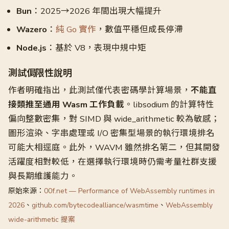
Bun
：2025→2026 年間出現大幅提升
Wazero
：
純 Go 實作
，數值平穩但成長停滯
Node.js
：基於 V8，表現中規中矩
測試侷限性說明
作者明確指出，此測試僅代表密碼學計算場景，
不能直
接類推至通用 Wasm 工作負載
。libsodium 的計算特性
偏向整數密集，對 SIMD 與 wide_arithmetic 較為敏感；
圖形渲染、字串處理或 I/O 密集型場景的執行環境排名
可能大相逕庭。此外，WAVM 雖然排名第二，但其開發
活躍度相對較低，在選擇執行環境時仍需考量社群支援
與長期維護能力。
原始來源：
00f.net — Performance of WebAssembly runtimes in
2026
、
github.com/bytecodealliance/wasmtime
、
WebAssembly
wide-arithmetic 提案