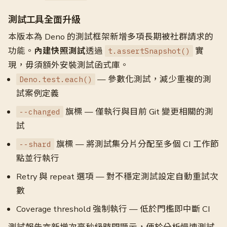
測試工具全面升級
本版本為 Deno 的測試框架新增多項長期被社群請求的
功能。
內建快照測試
透過
實
t.assertSnapshot()
現，毋須額外安裝測試函式庫。
— 參數化測試，減少重複的測
Deno.test.each()
試案例定義
旗標 — 僅執行與目前 Git 變更相關的測
--changed
試
旗標 — 將測試集分片分配至多個 CI 工作節
--shard
點並行執行
Retry 與 repeat 選項 — 對不穩定測試設定自動重試次
數
Coverage threshold 強制執行 — 低於門檻即中斷 CI