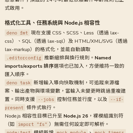
式啟用。
格式化工具、任務系統與 Node.js 相容性
現在支援 CSS、SCSS、Less（透過 lax-
deno fmt
css）、SQL（透過 lax-sql）及 HTML/XML/SVG（透過
lax-markup）的格式化，並能自動讀取
推斷縮排與換行規則。
Named
.editorconfig
imports/exports 排序
選項也已加入，方便維持一致的
匯入順序。
新增輸入導向快取機制，可追蹤來源檔
deno task
案、輸出產物與環境變數，當輸入未變更時跳過重複建
置。同時支援
控制任務並行度，以及
--jobs
--if-
條件式執行。
present
Node.js 相容性目標已升至
Node.js 26
，裸模組識別符
（如
）無需任何設定即可解析。
import "fs"
模組新增
、
node:test
mock.module
mock.timers