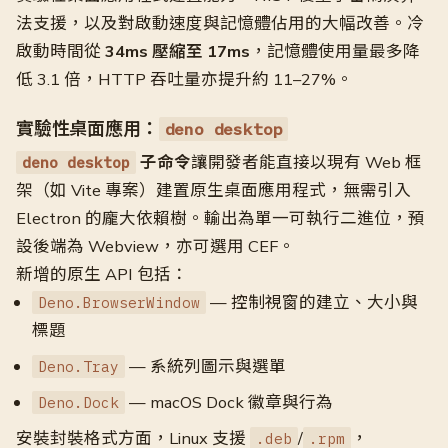
法支援，以及對啟動速度與記憶體佔用的大幅改善。冷
啟動時間從
34ms 壓縮至 17ms
，記憶體使用量最多降
低 3.1 倍，HTTP 吞吐量亦提升約 11–27%。
實驗性桌面應用：
deno desktop
子命令
讓開發者能直接以現有 Web 框
deno desktop
架（如 Vite 專案）建置原生桌面應用程式，無需引入
Electron 的龐大依賴樹。輸出為單一可執行二進位，預
設後端為 Webview，亦可選用 CEF。
新增的原生 API 包括：
— 控制視窗的建立、大小與
Deno.BrowserWindow
標題
— 系統列圖示與選單
Deno.Tray
— macOS Dock 徽章與行為
Deno.Dock
安裝封裝格式方面，Linux 支援
/
，
.deb
.rpm