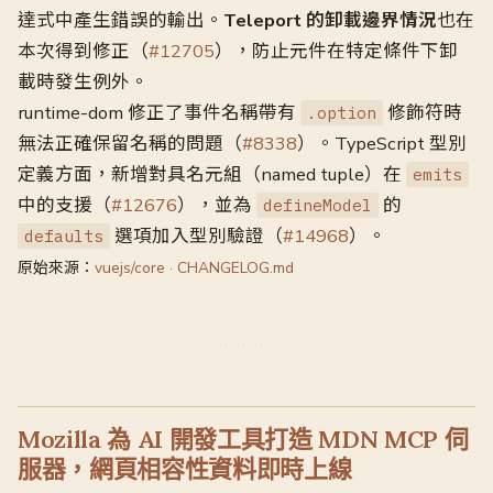
達式中產生錯誤的輸出。
Teleport 的卸載邊界情況
也在
本次得到修正（
#12705
），防止元件在特定條件下卸
載時發生例外。
runtime-dom 修正了事件名稱帶有
修飾符時
.option
無法正確保留名稱的問題（
#8338
）。TypeScript 型別
定義方面，新增對具名元組（named tuple）在
emits
中的支援（
#12676
），並為
的
defineModel
選項加入型別驗證（
#14968
）。
defaults
原始來源：
vuejs/core · CHANGELOG.md
Mozilla 為 AI 開發工具打造 MDN MCP 伺
服器，網頁相容性資料即時上線