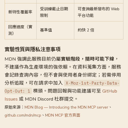
受訓練截止日期
可查詢最新發布的 Web
新特性覆蓋率
限制
平台功能
回應速度（實
基準值
約快 2 倍
測）
實驗性質與隱私注意事項
MDN 強調此服務目前仍屬
實驗階段，隨時可能下線
，
不建議作為生產環境的強依賴。在資料蒐集方面，服務
會記錄查詢內容，但不會與使用者身份綁定；若需停用
分析追蹤，可在請求中加入
X-Moz-1st-Party-Data-
標頭。問題回報與功能建議可至
GitHub
Opt-Out: 1
Issues
或 MDN Discord 社群提交。
原始來源：
MDN Blog — Introducing the MDN MCP server
、
github.com/mdn/mcp
、
MDN MCP 官方頁面