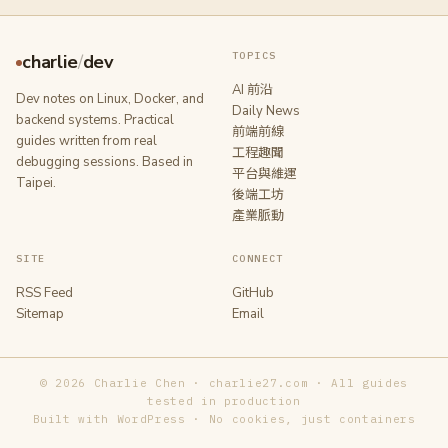
TOPICS
charlie
/
dev
AI 前沿
Dev notes on Linux, Docker, and
Daily News
backend systems. Practical
前端前線
guides written from real
工程趣聞
debugging sessions. Based in
平台與維運
Taipei.
後端工坊
產業脈動
SITE
CONNECT
RSS Feed
GitHub
Sitemap
Email
© 2026 Charlie Chen · charlie27.com · All guides
tested in production
Built with WordPress · No cookies, just containers