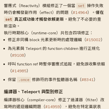
響應式（Reactivity）模組修正了一個當
操作失敗
set
時仍會觸發副作用（effect）的問題（
#14964
）。
僅在
真正成功後才觸發依賴更新
，避免了不必要的重
set
新渲染。
執行時期核心（runtime-core）共包含四項修正：
修正非同構 block 元素更新時的處理邏輯（
#15002
）
為元素與 Teleport 的 function children 進行正規化
（
#9108
）
呼叫 function ref 時暫停響應式追蹤，避免誤收集依賴
（
#14985
）
保留
修飾符的事件監聽器名稱（
#8341
）
.once
編譯器、Teleport 與型別修正
編譯器核心（compiler-core）修正了過濾器（filter）改
寫時的遞迴邏輯問題（
#14959
），避免在特定巢狀表