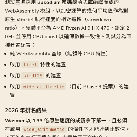
測試基準採用
libsodium 密碼學函式庫
編譯而成的
WebAssembly 模組，以加密運算的幾何平均值作為對
原生 x86-64 執行速度的相對指標（slowdown
ratio）。硬體平台為 AMD Ryzen AI 9 HX 470，鎖定 2
GHz 並停用 CPU boost 以確保數據一致性。測試分為四
種建置配置：
純 WebAssembly 基線（無額外 CPU 特性）
啟用
特性的建置
lime1
啟用
的建置
simd128
啟用
（目前 Phase 3 提案）的建
wide_arithmetic
置
2026 年排名結果
Wasmer 以 1.33 倍原生速度的成績拿下第一
，且必須
在啟用
的條件下才能達到此數值。
wide_arithmetic