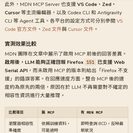
此外，MDN MCP Server 也支援
VS Code、Zed、
Cursor
等主流編輯器，以及 Codex CLI 和 Antigravity
CLI 等 Agent 工具。各平台的設定方式可分別參閱
VS
Code 官方文件
、
Zed 文件
與
Cursor 文件
。
實測效果比較
MDN 團隊在文章中展示了啟用 MCP 前後的回答差異。
啟用後，LLM 能夠正確回報 Firefox
已支援 Web
151
Serial API
，而未啟用 MCP 的版本則給出「Firefox 不支
援」的錯誤答案。在回應速度方面，整合 MCP 後的速
度約為原先的兩倍，原因在於 LLM 不再需要對不確定的
相容性資訊進行大量推理。
比較項目
無 MCP
有 MDN MCP
瀏覽器相容性
依賴訓練資料，
即時查詢 BCD，反映最
準確度
可能過時
新狀況