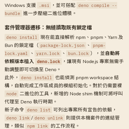
Windows 支援
，並可搭配
.msi
deno compile --
進一步壓縮二進位體積。
bundle
套件管理器遷移：無縫讀取既有鎖定檔
現在能直接解析 npm、pnpm、Yarn 及
deno install
Bun 的鎖定檔（
、
package-lock.json
pnpm-
、
、
），並
自動將
lock.yaml
yarn.lock
bun.lock
依賴版本植入
，讓現有 Node.js 專案無需手
deno.lock
動調整即可切換至 Deno。
此外，
也能偵測 pnpm workspace 結
deno install
構，自動完成工作區成員的模組初始化。對於仍需要裸
二進位的工具，新增的 Node shim 機制可將呼叫
node
代理至 Deno 執行時期。
新子命令
可列出專案所有宣告的依賴，
deno list
/
則提供本機套件的連結管
deno link
deno unlink
理，類似
的工作流程。
npm link