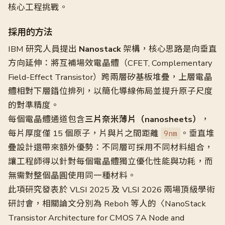
核心工程挑戰。
採用的方法
IBM 研究人員提出
Nanostack
架構，核心思路是向垂直
方向延伸：將互補場效電晶體（CFET, Complementary
Field-Effect Transistor）跨兩層矽基板堆疊，上層電晶
體相對下層錯位排列，以簡化導線佈局並提升原子尺度
的對準精度。
每個電晶體通道包含
三片奈米薄片（nanosheets）
，
每片厚度僅 15 個原子，片與片之間距離
。垂直堆
9nm
疊設計還帶來額外優勢：不同層可採用不同材料組合，
讓工程師得以針對每個電晶體獨立優化性能與功耗，而
無需對整個晶圓使用同一種材料。
此項研究發表於 VLSI 2025 及 VLSI 2026 兩場頂級學術
研討會，相關論文分別為 Reboh 等人的〈NanoStack
Transistor Architecture for CMOS 7A Node and