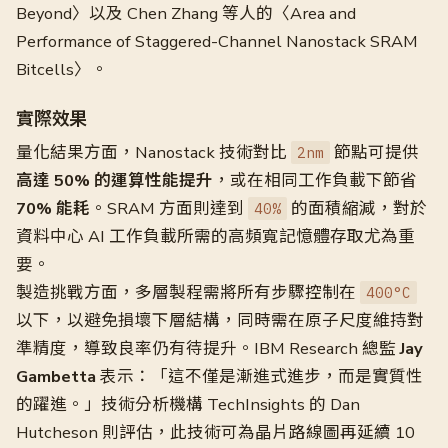
Beyond〉以及 Chen Zhang 等人的〈Area and
Performance of Staggered-Channel Nanostack SRAM
Bitcells〉。
實際效果
量化結果方面，Nanostack 技術對比
節點可提供
2nm
高達 50% 的運算性能提升
，或在相同工作負載下節省
70% 能耗
。SRAM 方面則達到
的面積縮減，對於
40%
資料中心 AI 工作負載所需的高頻寬記憶體存取尤為重
要。
製造挑戰方面，多層製程需將所有步驟控制在
400°C
以下，以避免損壞下層結構，同時需在原子尺度維持對
準精度，導致良率仍有待提升。IBM Research 總監
Jay
Gambetta
表示：「這不僅是漸進式進步，而是實質性
的躍進。」技術分析機構 TechInsights 的 Dan
Hutcheson 則評估，此技術可為晶片路線圖再延續 10