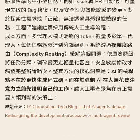
驗收標準的中小型任務，例如 Issue 轉 PR 自動化、可重
現失敗的 Bug 修復，以及安全性與效能敏感的變更。對
於探索性需求或「正確」無法透過具體證據驗證的任
務，工程師建議繼續採用傳統人工主導流程。
成本方面，多代理人模式消耗的 token 數量多於單一代
理人，每個任務耗時達到分鐘級別。系統透過
複雜度路
由（Complexity Routing）
緩解這個問題：依風險層級
將任務分類，瑣碎變更走輕量化審查，安全敏感修改才
觸發完整辯論輪次。整套方法的核心洞察是：
AI 的槓桿
點不在於更快生成程式碼，而在於強制 AI 在人類花費注
意力之前先證明自己的工作
，讓人工審查聚焦在真正需
要人類判斷的決策上。
原始來源：
LY Corporation Tech Blog — Let AI agents debate:
Redesigning the development process with multi-agent review