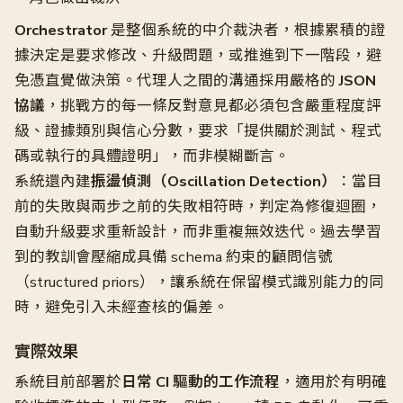
Orchestrator
是整個系統的中介裁決者，根據累積的證
據決定是要求修改、升級問題，或推進到下一階段，避
免憑直覺做決策。代理人之間的溝通採用嚴格的
JSON
協議
，挑戰方的每一條反對意見都必須包含嚴重程度評
級、證據類別與信心分數，要求「提供關於測試、程式
碼或執行的具體證明」，而非模糊斷言。
系統還內建
振盪偵測（Oscillation Detection）
：當目
前的失敗與兩步之前的失敗相符時，判定為修復迴圈，
自動升級要求重新設計，而非重複無效迭代。過去學習
到的教訓會壓縮成具備 schema 約束的顧問信號
（structured priors），讓系統在保留模式識別能力的同
時，避免引入未經查核的偏差。
實際效果
系統目前部署於
日常 CI 驅動的工作流程
，適用於有明確