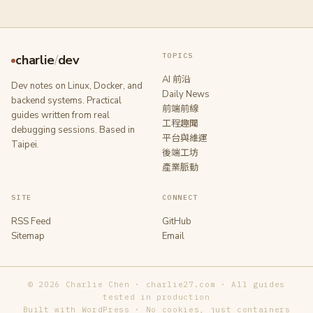
TOPICS
charlie
/
dev
AI 前沿
Dev notes on Linux, Docker, and
Daily News
backend systems. Practical
前端前線
guides written from real
工程趣聞
debugging sessions. Based in
平台與維運
Taipei.
後端工坊
產業脈動
SITE
CONNECT
RSS Feed
GitHub
Sitemap
Email
© 2026 Charlie Chen · charlie27.com · All guides
tested in production
Built with WordPress · No cookies, just containers