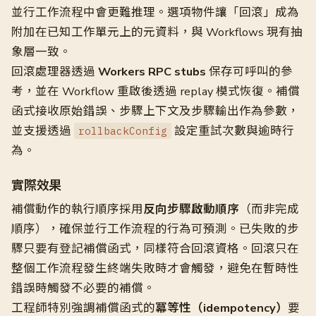
並行工作流程中會更難推理。選項物件讓「回滾」成為
附加在已知工作單元上的元資料，與 Workflows 現有抽
象層一致。
回滾處理器透過
Workers RPC stubs
保存可呼叫的參
考，並在 Workflow 重啟後透過 replay 模式恢復。補償
函式接收原始錯誤、步驟上下文及步驟輸出作為參數，
並支援透過
設定重試次數與逾時行
rollbackConfig
為。
實際效果
補償動作的執行順序採用
反向步驟啟動順序
（而非完成
順序），確保並行工作流程的行為可預測。已失敗的步
驟只要有登記補償函式，同樣符合回滾資格。回滾只在
整個工作流程發生終端失敗時才會觸發，避免在暫時性
錯誤時觸發不必要的補償。
工程師特別強調補償函式的
冪等性（idempotency）
要