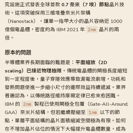
究設施正式發表全球首款
0.7 奈米（7 埃）節點
晶片技
術。這項突破採用三維堆疊奈米片架構
（Nanostack），讓單一指甲大小的晶片容納近 1000
億個電晶體，密度約為 IBM 2021 年
晶片的兩
2nm
倍。
原本的問題
半導體業界長期面臨的難題是：
平面縮放（2D
scaling）已接近物理極限
。傳統電晶體的閘極長度縮短
到一定程度後，量子穿隧效應導致漏電流劇增，功耗和
發熱問題使進一步縮小尺寸的邊際效益持續遞減。業界
普遍認為，以傳統路徑維持摩爾定律已愈來愈困難。
IBM 的
製程已使用閘極全包覆（Gate-All-Around,
2nm
GAA）奈米片結構，但若繼續壓縮至
以下的節
1nm
點，單層平面結構的晶片面積縮減空間極為有限。如何
在不增加晶片佔位的情況下大幅提升電晶體數量，成為