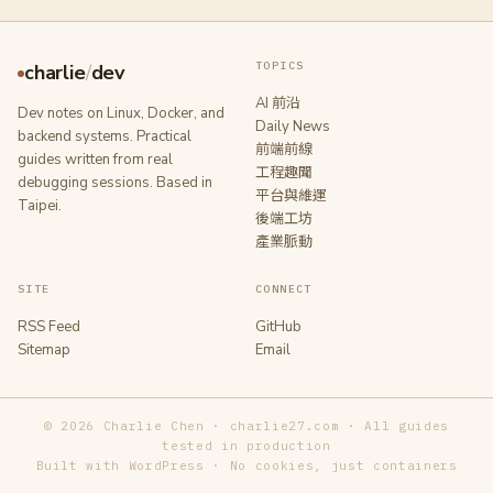
TOPICS
charlie
/
dev
AI 前沿
Dev notes on Linux, Docker, and
Daily News
backend systems. Practical
前端前線
guides written from real
工程趣聞
debugging sessions. Based in
平台與維運
Taipei.
後端工坊
產業脈動
SITE
CONNECT
RSS Feed
GitHub
Sitemap
Email
© 2026 Charlie Chen · charlie27.com · All guides
tested in production
Built with WordPress · No cookies, just containers