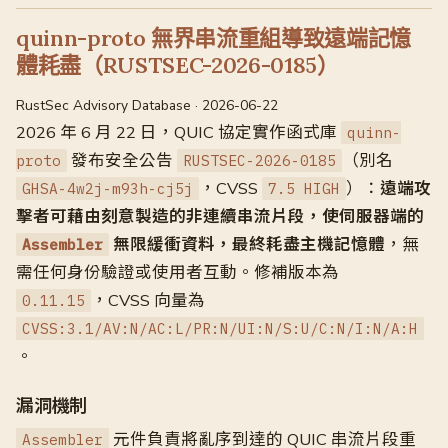
quinn-proto 無界串流重組導致遠端記憶
體耗盡（RUSTSEC-2026-0185）
RustSec Advisory Database · 2026-06-22
2026 年 6 月 22 日，QUIC 協定實作函式庫
quinn-
發布安全公告
（別名
proto
RUSTSEC-2026-0185
，CVSS
）：
遠端攻
GHSA-4w2j-m93h-cj5j
7.5 HIGH
擊者可藉由刻意製造的非連續串流片段，使伺服器端的
無限緩衝資料，最終耗盡主機記憶體
，無
Assembler
需任何身份驗證或使用者互動。修補版本為
，CVSS 向量為
0.11.15
CVSS:3.1/AV:N/AC:L/PR:N/UI:N/S:U/C:N/I:N/A:H
。
漏洞機制
元件負責將亂序到達的 QUIC 串流片段重
Assembler