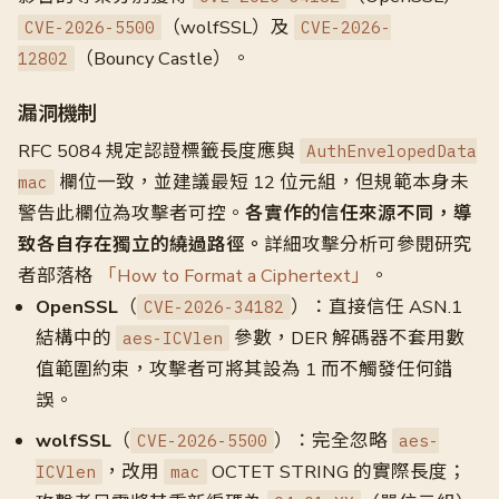
（wolfSSL）及
CVE-2026-5500
CVE-2026-
（Bouncy Castle）。
12802
漏洞機制
RFC 5084 規定認證標籤長度應與
AuthEnvelopedData
欄位一致，並建議最短 12 位元組，但規範本身未
mac
警告此欄位為攻擊者可控。
各實作的信任來源不同，導
致各自存在獨立的繞過路徑。
詳細攻擊分析可參閱研究
者部落格
「How to Format a Ciphertext」
。
OpenSSL
（
）：直接信任 ASN.1
CVE-2026-34182
結構中的
參數，DER 解碼器不套用數
aes-ICVlen
值範圍約束，攻擊者可將其設為 1 而不觸發任何錯
誤。
wolfSSL
（
）：完全忽略
CVE-2026-5500
aes-
，改用
OCTET STRING 的實際長度；
ICVlen
mac