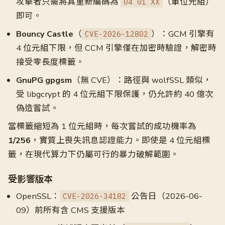
攻擊者只需將其重新編碼為
（單位元組）
04 01 XX
即可。
Bouncy Castle
（
）：GCM 引擎有
CVE-2026-12802
4 位元組下限，但 CCM 引擎僅在加密時驗證，解密時
接受零長度標籤。
GnuPG gpgsm
（無 CVE）：路徑與 wolfSSL 類似，
受 libgcrypt 的 4 位元組下限保護，仍允許約 40 億次
偽造嘗試。
當標籤縮短為 1 位元組時，每次嘗試的成功機率為
1/256
，實質上喪失訊息認證能力。即使是 4 位元組標
籤，在現代算力下仍屬可行的暴力破解範圍。
受影響版本
OpenSSL：
公告日（2026-06-
CVE-2026-34182
09）前所有含 CMS 支援版本