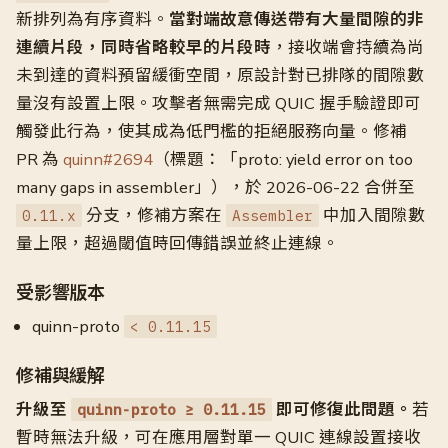
新排列為有序資料。
當對端故意傳送帶有大量間隙的非
連續片段，同時省略較早的片段時
，接收端會持續為尚
未到達的資料預留緩衝空間，原設計對已排隊的間隙數
量沒有設置上限。攻擊者無需完成 QUIC 握手驗證即可
觸發此行為，使其成為低門檻的拒絕服務向量。修補
PR 為
quinn#2694
（標題：「proto: yield error on too
many gaps in assembler」），於 2026-06-22 合併至
分支，修補方案在
中加入間隙數
0.11.x
Assembler
量上限，超過閾值時回傳錯誤並終止連線。
受影響版本
quinn-proto
< 0.11.15
修補與緩解
升級至
即可修復此問題。
若
quinn-proto ≥ 0.11.15
暫時無法升級，可在應用層對單一 QUIC 連線設置接收