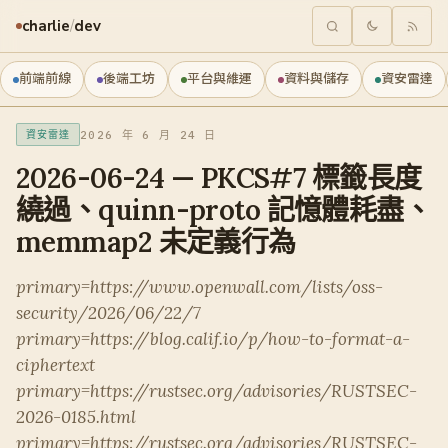
charlie
/
dev
前端前線
後端工坊
平台與維運
資料與儲存
資安雷達
2026 年 6 月 24 日
資安雷達
2026-06-24 — PKCS#7 標籤長度
繞過、quinn-proto 記憶體耗盡、
memmap2 未定義行為
primary=https://www.openwall.com/lists/oss-
security/2026/06/22/7
primary=https://blog.calif.io/p/how-to-format-a-
ciphertext
primary=https://rustsec.org/advisories/RUSTSEC-
2026-0185.html
primary=https://rustsec.org/advisories/RUSTSEC-