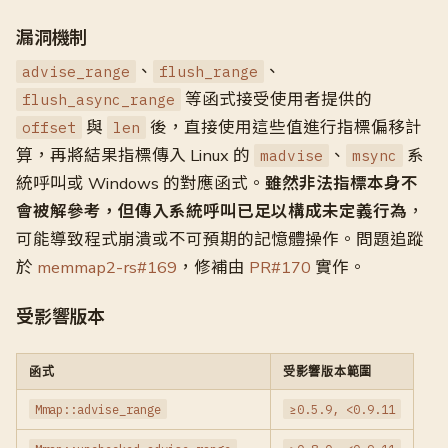
漏洞機制
、
、
advise_range
flush_range
等函式接受使用者提供的
flush_async_range
與
後，直接使用這些值進行指標偏移計
offset
len
算，再將結果指標傳入 Linux 的
、
系
madvise
msync
統呼叫或 Windows 的對應函式。
雖然非法指標本身不
會被解參考，但傳入系統呼叫已足以構成未定義行為
，
可能導致程式崩潰或不可預期的記憶體操作。問題追蹤
於
memmap2-rs#169
，修補由
PR#170
實作。
受影響版本
函式
受影響版本範圍
Mmap::advise_range
≥0.5.9, <0.9.11