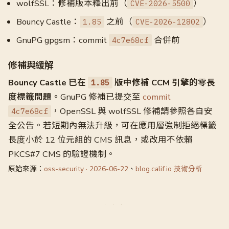
wolfSSL：修補版本釋出前（
）
CVE-2026-5500
Bouncy Castle：
之前（
）
1.85
CVE-2026-12802
GnuPG gpgsm：commit
合併前
4c7e68cf
修補與緩解
Bouncy Castle 已在
版中修補 CCM 引擎的零長
1.85
度標籤問題。
GnuPG 修補已提交至
commit
，OpenSSL 與 wolfSSL 修補請參照各自安
4c7e68cf
全公告。若短期內無法升級，可在應用層強制拒絕標籤
長度小於 12 位元組的 CMS 訊息，或改用不依賴
PKCS#7 CMS 的驗證機制。
原始來源：
oss-security · 2026-06-22
、
blog.calif.io 技術分析