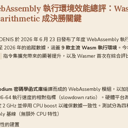
WebAssembly 執行環境效能總評：Was
arithmetic 成決勝關鍵
3
DENIS 於 2026 年 6 月 23 日發布了年度 WebAssembl
 至 2026 年的追蹤數據，涵蓋
9 款主流 Wasm 執行環境
。今
指令集擴充帶來的顯著提升，以及 Wasmer 首次在綜合
c
bsodium 密碼學函式庫
編譯而成的 WebAssembly 模組，
-64 執行速度的相對指標（slowdown ratio）。硬體平台為 
，鎖定 2 GHz 並停用 CPU boost 以確保數據一致性。測試分
mbly 基線（無額外 CPU 特性）
性的建置