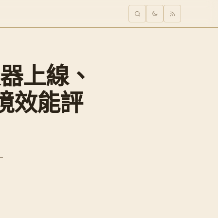
 伺服器上線、
行環境效能評
-