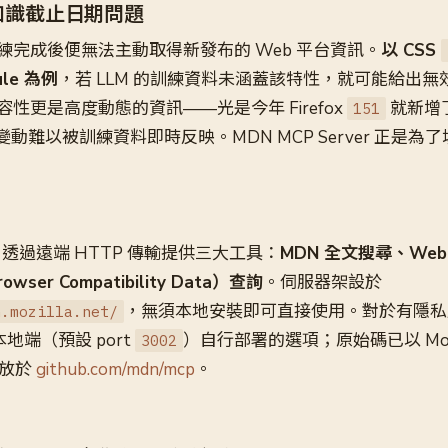
的知識截止日期問題
練完成後便無法主動取得新發布的 Web 平台資訊。
以 CSS
ule 為例
，若 LLM 的訓練資料未涵蓋該特性，就可能給出
性更是高度動態的資訊——光是今年 Firefox
就新增了 
151
類變動難以被訓練資料即時反映。MDN MCP Server 正是
ver 透過遠端 HTTP 傳輸提供三大工具：
MDN 全文搜尋、We
ser Compatibility Data）查詢
。伺服器架設於
，無須本地安裝即可直接使用。對於有隱私
n.mozilla.net/
地端（預設 port
）自行部署的選項；原始碼已以 Mozill
3002
權開放於
github.com/mdn/mcp
。