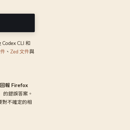
dex CLI 和
文件
、
Zed 文件
與
 Firefox
支援」的錯誤答案。
需要對不確定的相