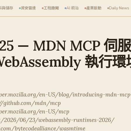
料與儲存
資安雷達
工程趣聞
AI 前沿
產業脈動
Daily News
6-25 — MDN MCP
 WebAssembly 執
oper.mozilla.org/en-US/blog/introducing-mdn-mcp
s://github.com/mdn/mcp
oper.mozilla.org/en-US/mcp
et/2026/06/23/webassembly-runtimes-2026/
b.com/bytecodealliance/wasmtime