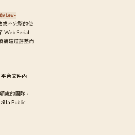
@view-
無效或不完整的使
Web Serial
為了填補這道落差而
b 平台文件內
顧慮的團隊，
a Public