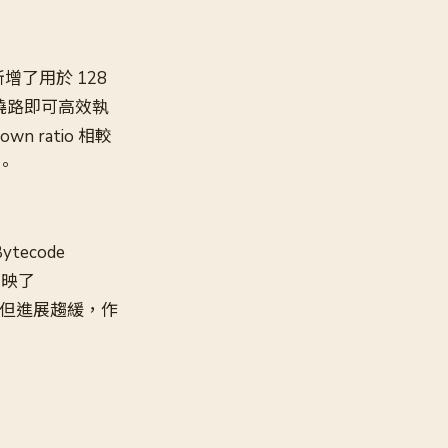
增了用於 128
繞路即可高效執
 ratio 相較
。
ytecode
反映了
值穩定但進展趨緩，作