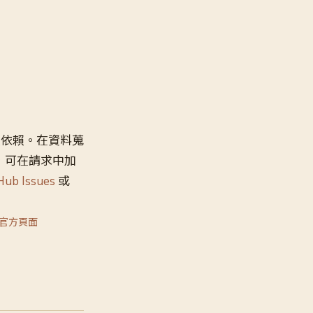
強依賴。在資料蒐
，可在請求中加
Hub Issues
或
P 官方頁面