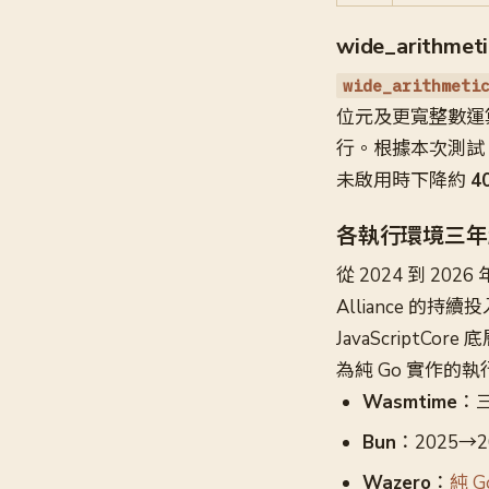
wide_arithm
wide_arithmeti
位元及更寬整數運
行。根據本次測試，支援
未啟用時下降約
4
各執行環境三年
從 2024 到 20
Alliance 的持
JavaScriptC
為純 Go 實作
Wasmtime
：
Bun
：2025→
Wazero
：
純 G