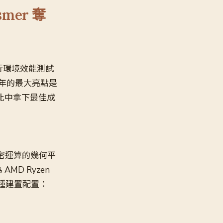
mer 奪
y 執行環境效能測試
年的最大亮點是
評比中拿下最佳成
以加密運算的幾何平
AMD Ryzen
為四種建置配置：