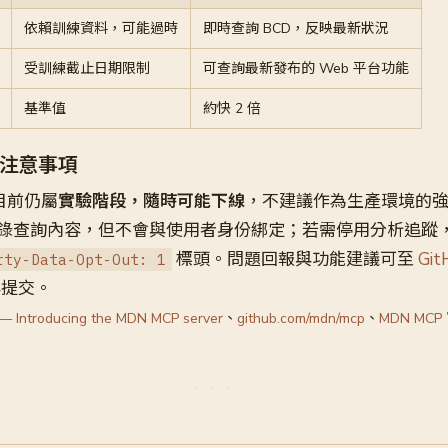
依賴訓練資料，可能過時
即時查詢 BCD，反映最新狀況
受訓練截止日期限制
可查詢最新發布的 Web 平台功能
基準值
約快 2 倍
注意事項
目前仍屬
實驗階段，隨時可能下線
，不建議作為生產環境的
錄查詢內容，但不會與使用者身份綁定；若需停用分析追蹤
標頭。問題回報與功能建議可至
Git
rty-Data-Opt-Out: 1
社群提交。
— Introducing the MDN MCP server
、
github.com/mdn/mcp
、
MDN MC