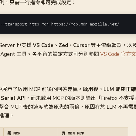
ode 為例，只需一行指令即可完成設定：
 --transport http mdn https://mcp.mdn.mozilla.net/
Server 也支援
VS Code、Zed、Cursor
等主流編輯器，以及 Co
 CLI 等 Agent 工具。各平台的設定方式可分別參閱
VS Code 官方
中展示了啟用 MCP 前後的回答差異。
啟用後，LLM 能夠正確回報
erial API
，而未啟用 MCP 的版本則給出「Firefox 不
合 MCP 後的速度約為原先的兩倍，原因在於 LLM 不再
推理。
無 MCP
有 MDN MCP