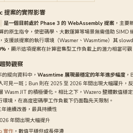
etic 提案的實際影響
是一個目前處於 Phase 3 的 WebAssembly 提案
，主要新
c
算的原生指令，使密碼學、大數運算等場景無需借助 SIMD 
該提案的執行環境（Wasmer、Wasmtime）其 slowdown
0%
，顯示這項提案在計算密集型工作負載上的潛力相當可觀
趨勢觀察
26 年的縱向資料中，
Wasmtime 展現最穩定的年年進步幅度
，B
續投入可見一斑；Bun 則在 2025 至 2026 年間出現大幅躍升，
ore 底層 Wasm JIT 的積極優化。相比之下，Wazero 整體數
的執行環境，在高度密碼學工作負載下仍面臨先天限制。
三年連續改善，最具持續性
2026 年間出現大幅提升
o 實作
，數值平穩但成長停滯