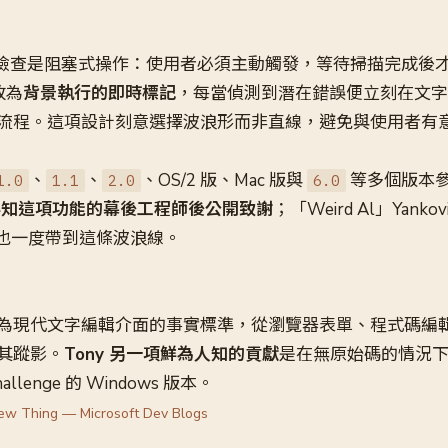
拼字檢查是阻塞式操作：使用者必須主動觸發，等待掃描完成後
改為
背景執行的即時標記
，每當偵測到潛在錯誤便立刻在文字
流程。這項設計刻意選擇波浪形而非直線，避免與使用者有
、
、
、OS/2 版、Mac 版與
等多個版本
1.0
1.1
2.0
6.0
 曾在得知這項功能的幕後工程師後公開致謝
；「Weird Al」Yank
es》也一度帶到這條波浪線。
為現代文字編輯介面的事實標準，從瀏覽器表單、程式碼編
其蹤影。
Tony 另一項鮮為人知的貢獻
是在無原始碼的情況
hallenge 的 Windows 版本。
ew Thing — Microsoft Dev Blogs