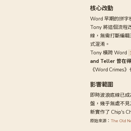
核心改動
Word 早期的
Tony 將這個流程
線，無需打斷編輯
式混淆。
Tony 橫跨 Word
and Teller
《Word Crim
影響範圍
即時波浪底線已成
盤，幾乎無處不見
新實作了 Chip's C
原始來源：
The Old N