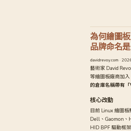
為何繪圖板廠
品牌命名是
davidrevoy.com · 20
藝術家 David Re
等繪圖板廠商加入 
的倉庫名稱帶有「W
核心改動
目前 Linux 
Dell、Gaomon
HID BPF 驅動框