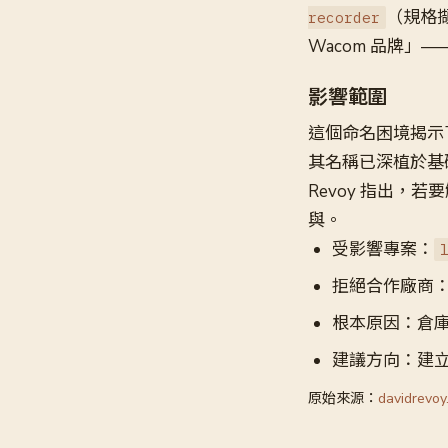
（規格
recorder
Wacom 品牌」
影響範圍
這個命名困境揭示
其名稱已深植於基
Revoy 指出
與。
受影響專案：
拒絕合作廠商：Hu
根本原因：倉
建議方向：建
原始來源：
davidrevoy