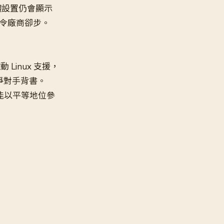
體設置仍會顯示
勢令廠商卻步。
 Linux 支援，
爭對手背書。
能以平等地位參