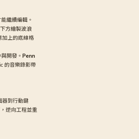
才能繼續編輯。
下方繪製波浪
意加上的底線格
參與開發。
Penn
ovic 的音樂錄影帶
輯器到行動鍵
下，逆向工程並重