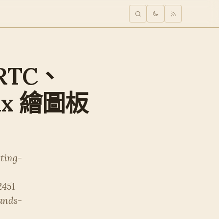
 RTC、
x 繪圖板
ting-
2451
ands-