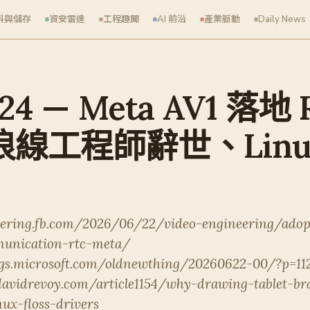
料與儲存
資安雷達
工程趣聞
AI 前沿
產業脈動
Daily News
-24 — Meta AV1 落地
波浪線工程師辭世、Linu
eering.fb.com/2026/06/22/video-engineering/adop
munication-rtc-meta/
ogs.microsoft.com/oldnewthing/20260622-00/?p=11
avidrevoy.com/article1154/why-drawing-tablet-br
ux-floss-drivers