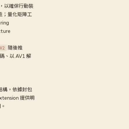
ine，以確保行動裝
性；量化矩陣工
ing
ture
隨後推
V2
碼、以 AV1 解
r）結構，依據封包
xtension 提供明
間。