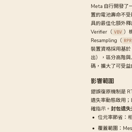
Meta 自行開發了
置的電池壽命不受
具的最佳化額外釋出約 
Verifier（
）機
VBV
Resampling（
RPR
裝置資格採用基於 
出），區分高階與
碼，擴大了可受益
影響範圍
錯誤復原機制是 RT
遺失率動態啟用；Long
確指示。
封包遺失
位元率節省：相較 
覆蓋範圍：Mess