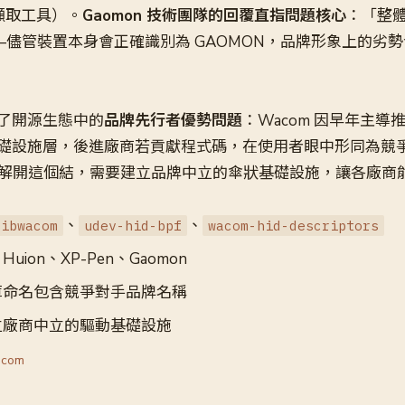
擷取工具）。
Gaomon 技術團隊的回覆直指問題核心
：「整
——儘管裝置本身會正確識別為 GAOMON，品牌形象上的劣
了開源生態中的
品牌先行者優勢問題
：Wacom 因早年主導推動
礎設施層，後進廠商若貢獻程式碼，在使用者眼中形同為競
，若要解開這個結，需要建立品牌中立的傘狀基礎設施，讓各廠商
、
、
libwacom
udev-hid-bpf
wacom-hid-descriptors
ion、XP-Pen、Gaomon
庫命名包含競爭對手品牌名稱
立廠商中立的驅動基礎設施
.com