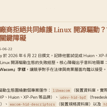
商拒絕共同維護 Linux 開源驅動？
關鍵障礙
26-06-22
voy 於 2026 年 6 月 22 日撰文，記錄他嘗試促成 Huion、XP-
Linux 開源驅動生態的失敗經歷。核心障礙出乎意料地簡單
acom」字樣
，讓競爭對手在法律與商業層面均難以接受。
繪圖板驅動生態圍繞數個專案運作：
（裝置資料庫，實
libwacom
、HP、Huion、XP-Pen 等品牌）、
（freedes
udev-hid-bpf
架）、
（裝置規格資料庫）以及
wacom-hid-descriptors
h