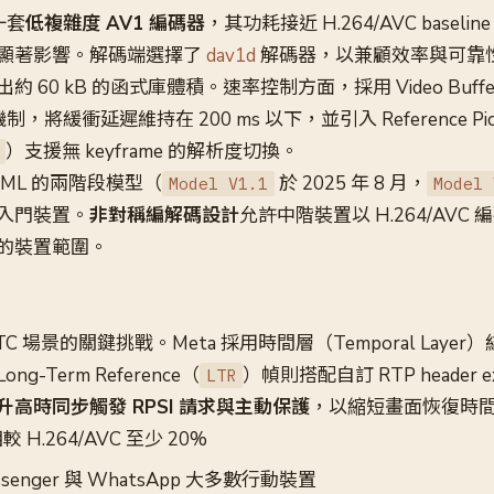
一套
低複雜度 AV1 編碼器
，其功耗接近 H.264/AVC basel
顯著影響。解碼端選擇了
dav1d
解碼器，以兼顧效率與可靠
60 kB 的函式庫體積。速率控制方面，採用 Video Buffer
制，將緩衝延遲維持在 200 ms 以下，並引入 Reference Pic
）支援無 keyframe 的解析度切換。
ML 的兩階段模型（
於 2025 年 8 月，
Model V1.1
Model 
入門裝置。
非對稱編解碼設計
允許中階裝置以 H.264/AVC 編
的裝置範圍。
C 場景的關鍵挑戰。Meta 採用時間層（Temporal Laye
-Term Reference（
）幀則搭配自訂 RTP header e
LTR
升高時同步觸發 RPSI 請求與主動保護
，以縮短畫面恢復時
H.264/AVC 至少 20%
enger 與 WhatsApp 大多數行動裝置