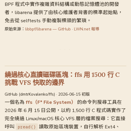
BPF 程式中實作複雜資料結構或動態記憶體池的開發
者，libarena 提供了由核心維護者背書的標準起始點，
免去從 selftests 手動複製標頭的繁瑣。
原始來源：
libbpf/libarena — GitHub
·
LWN.net 報導
繞過核心直讀磁碟區塊：ffs 用 1500 行 C
挑戰 VFS 快取的邊界
GitHub (dmtrKovalenko/ffs) · 2026-06-15 初版
一個名為
ffs（F* File System）
的命令列搜尋工具在
2026 年 6 月 15 日公開，以約 1,500 行 C 程式碼實作了
完全繞過 Linux/macOS 核心 VFS 層的檔案搜尋：它直接
呼叫
讀取原始區塊裝置，自行解析 Ext4、
pread()