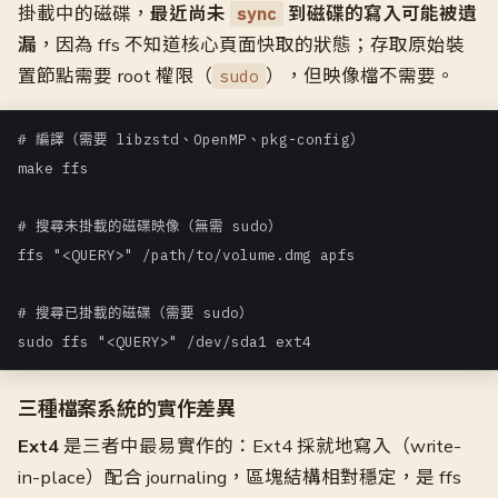
掛載中的磁碟，
最近尚未
到磁碟的寫入可能被遺
sync
漏
，因為 ffs 不知道核心頁面快取的狀態；存取原始裝
置節點需要 root 權限（
），但映像檔不需要。
sudo
# 編譯（需要 libzstd、OpenMP、pkg-config）

make ffs

# 搜尋未掛載的磁碟映像（無需 sudo）

ffs "<QUERY>" /path/to/volume.dmg apfs

# 搜尋已掛載的磁碟（需要 sudo）

sudo ffs "<QUERY>" /dev/sda1 ext4
三種檔案系統的實作差異
Ext4
是三者中最易實作的：Ext4 採就地寫入（write-
in-place）配合 journaling，區塊結構相對穩定，是 ffs