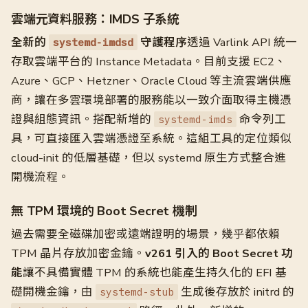
雲端元資料服務：IMDS 子系統
全新的
守護程序
透過 Varlink API 統一
systemd-imdsd
存取雲端平台的 Instance Metadata。目前支援 EC2、
Azure、GCP、Hetzner、Oracle Cloud 等主流雲端供應
商，讓在多雲環境部署的服務能以一致介面取得主機憑
證與組態資訊。搭配新增的
命令列工
systemd-imds
具，可直接匯入雲端憑證至系統。這組工具的定位類似
cloud-init 的低層基礎，但以 systemd 原生方式整合進
開機流程。
無 TPM 環境的 Boot Secret 機制
過去需要全磁碟加密或遠端證明的場景，幾乎都依賴
TPM 晶片存放加密金鑰。
v261 引入的 Boot Secret 功
能
讓不具備實體 TPM 的系統也能產生持久化的 EFI 基
礎開機金鑰，由
生成後存放於 initrd 的
systemd-stub