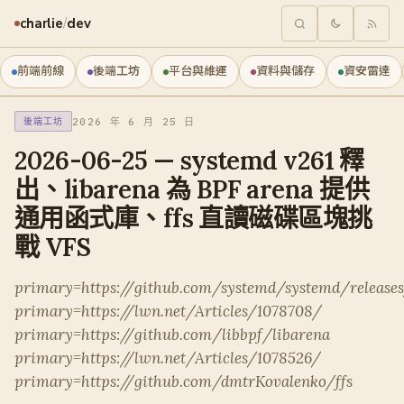
charlie
/
dev
前端前線
後端工坊
平台與維運
資料與儲存
資安雷達
2026 年 6 月 25 日
後端工坊
2026-06-25 — systemd v261 釋
出、libarena 為 BPF arena 提供
通用函式庫、ffs 直讀磁碟區塊挑
戰 VFS
primary=https://github.com/systemd/systemd/release
primary=https://lwn.net/Articles/1078708/
primary=https://github.com/libbpf/libarena
primary=https://lwn.net/Articles/1078526/
primary=https://github.com/dmtrKovalenko/ffs