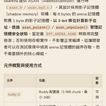
libarena 提供 ASAN（AddressSanitizer）運行時
（
/
）。其設計採用影子記憶體
asan.h
asan.bpf.c
（shadow memory）架構：每 8 bytes 的 arena 記憶體
對應 1 byte 的影子記憶體，
以 3-bit 移位計算影子位
址，透過
/
管理記
asan_poison()
asan_unpoison()
憶體安全狀態
。當定義
時啟用完整
BPF_ARENA_ASAN
檢測；否則使用存根實作，不影響正常編譯。這讓開發
者可以在測試環境中偵測 arena 記憶體的越界存取，而
不需要額外的核心模組。
元件概覽與使用方式
狀
元件
功能
態
Buddy 配置器（1 MiB chunk，最
可
buddy.h
小 16B）
用