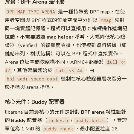
背景：BPF Arena 是什麼
是一種特殊的 BPF map，在使
BPF_MAP_TYPE_ARENA
用者空間與 BPF 程式的位址空間中分別以
映射
mmap
同一塊實體記憶體。
程式可以直接用 C 指標操作這塊記
憶體，不需要透過 map helper 呼叫
，大幅降低核心驗
證器（verifier）的複雜度負擔，也使複雜資料結構（如
鏈結串列、樹狀結構）可以在 BPF 程式中直接實作。
Arena 位址空間依架構不同，ARM64 起始於
1ull <<
，其他架構起始於
，由
32
1ull << 44
機制在核心驗證器層次區分一
bpf_addr_space_cast
般指標與 arena 指標。
核心元件：Buddy 配置器
libarena 目前最核心的元件是
針對 BPF arena 特性設計
的 Buddy 配置器
（
/
），管理
buddy.h
buddy.bpf.c
單位為 1 MiB 的
，最小配置粒度 16
buddy_chunk