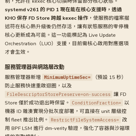
制，允許在 kexec 核心切換時保留部分核心狀態。
systemd v261 的 PID 1 現在能在核心支援時，透過
KHO 保存 FD Store 跨越 kexec 操作
，使服務的檔案描
述符在核心熱升級後仍然存活，讓有狀態服務的零停機
核心更新成為可能。這一功能標記為 Live Update
Orchestration（LUO）支援，目前需核心啟用對應選項
才會生效。
服務管理器與網路層改動
服務管理器新增
（預設 15 秒）
MinimumUptimeSec=
防止服務快速重啟迴圈，以及
讓 FD
FileDescriptorStorePreserve=on-success
Store 僅於成功退出時保留。
以
ConditionFraction=
機器 ID 雜湊實現分批灰度部署，可直接在 unit 層級控
制 fleet 推出比例。
改
RestrictFileSystemAccess=
用 BPF LSM 進行 dm-verity 驗證，強化了容器與沙箱環