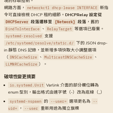
境的存取控制。
網路方面，
新指
networkctl dhcp-lease INTERFACE
令可直接檢視 DHCP 租約細節。
DHCPRelay 設定從
段落遷移至
段落
，舊的
DHCPServer
[Network]
、
等選項已廢棄。
BindToInterface
RelayTarget
支援
systemd-resolved
下的 JSON drop-
/etc/systemd/resolve/static.d/
in 靜態 DNS 記錄，並新增多項快取大小調整選項
（
、
、
DNSCacheSize
MulticastDNSCacheSize
）。
LLMNRCacheSize
破壞性變更摘要
Varlink 介面的部分欄位轉為
io.systemd.Unit
enum 型別，輸出格式由連字號（-）改為底線（_）
的
選項更名為
systemd-nspawn
--user=
--
，
重新用途為獨立旗標
uid=
--user