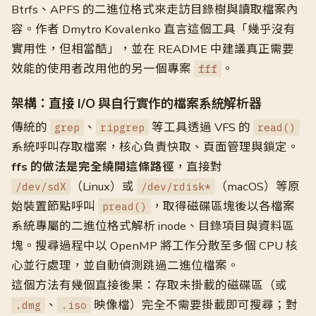
Btrfs、APFS 的二進位格式來走訪目錄樹與讀取檔案內
容。作者 Dmytro Kovalenko 直言這個工具「幾乎沒有
實用性，但相當酷」，並在 README 中建議真正需要
效能的使用者改用他的另一個專案
。
fff
架構：直接 I/O 與自行實作的檔案系統解析器
傳統的
、
等工具透過 VFS 的
grep
ripgrep
read()
系統呼叫存取檔案，核心負責快取、頁面管理與鎖定。
ffs 的做法是完全繞開這條路徑
，直接對
（Linux）或
（macOS）等原
/dev/sdX
/dev/rdisk*
始裝置節點呼叫
，取得磁碟區塊後以各檔案
pread()
系統專屬的二進位格式解析 inode、目錄項目與資料區
塊。搜尋過程中以 OpenMP 將工作分散至多個 CPU 核
心並行處理，並自動偵測跳過二進位檔案。
這個方法有幾個直接後果：存取未掛載的磁碟區（或
、
映像檔）完全不需要掛載即可搜尋；對
.dmg
.iso