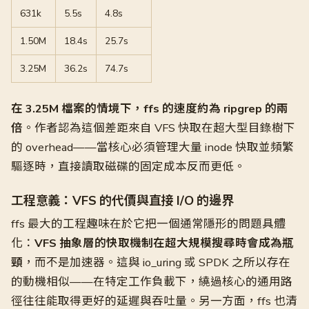
631k
5.5s
4.8s
1.50M
18.4s
25.7s
3.25M
36.2s
74.7s
在 3.25M 檔案的情境下，ffs 的速度約為 ripgrep 的兩
倍
。作者認為這個差距來自 VFS 快取在超大型目錄樹下
的 overhead——當核心必須管理大量 inode 快取並頻繁
驅逐時，直接讀取磁碟的固定成本反而更低。
工程意義：VFS 的代價與直接 I/O 的邊界
ffs 最大的工程趣味在於它把一個通常隱形的問題具體
化：
VFS 抽象層的快取機制在超大規模搜尋時會成為瓶
頸
，而不是加速器。這與 io_uring 或 SPDK 之所以存在
的動機相似——在特定工作負載下，繞過核心的通用路
徑往往能取得更好的延遲與吞吐量。另一方面，ffs 也清