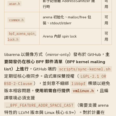
影子記憶體 AddressSanitizer 運
可
asan.h
行時
用
arena 初始化、malloc/free 包
可
common.h
裝、stdout/stderr
用
可
bpf_arena_spin_
Arena 內部 spin lock
用
lock.h
libarena 以鏡像方式（mirror-only）發布於 GitHub，
主
要開發仍在核心 BPF 郵件清單（BPF kernel mailing
list）上進行
，GitHub 端的
scripts/sync-kernel.sh
定期從核心樹同步。函式庫採雙授權（
LGPL-2.1 OR
），並刻意不綑綁
標頭以避免
BSD-2-Clause
libbpf
版本相容問題。
使用前需自行提供
，且編
vmlinux.h
譯環境必須支援
（需要支援 arena
__BPF_FEATURE_ADDR_SPACE_CAST
特性的 LLVM 版本與 Linux 核心 6.9+）。對於計畫在