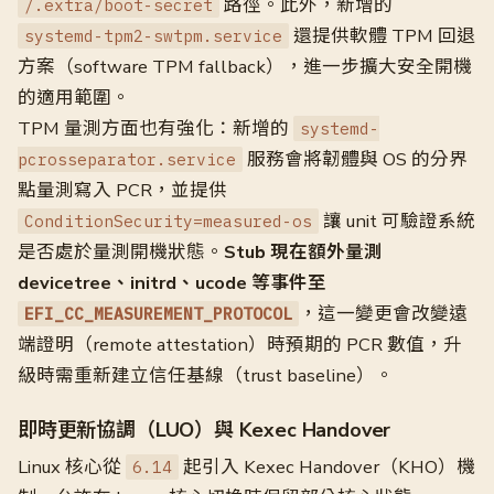
路徑。此外，新增的
/.extra/boot-secret
還提供軟體 TPM 回退
systemd-tpm2-swtpm.service
方案（software TPM fallback），進一步擴大安全開機
的適用範圍。
TPM 量測方面也有強化：新增的
systemd-
服務會將韌體與 OS 的分界
pcrosseparator.service
點量測寫入 PCR，並提供
讓 unit 可驗證系統
ConditionSecurity=measured-os
是否處於量測開機狀態。
Stub 現在額外量測
devicetree、initrd、ucode 等事件至
，這一變更會改變遠
EFI_CC_MEASUREMENT_PROTOCOL
端證明（remote attestation）時預期的 PCR 數值，升
級時需重新建立信任基線（trust baseline）。
即時更新協調（LUO）與 Kexec Handover
Linux 核心從
起引入 Kexec Handover（KHO）機
6.14