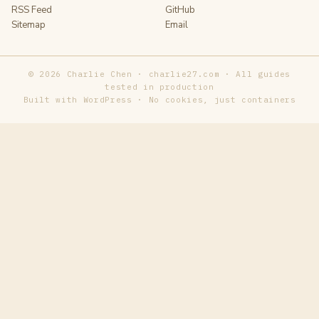
RSS Feed
GitHub
Sitemap
Email
© 2026 Charlie Chen · charlie27.com · All guides
tested in production
Built with WordPress · No cookies, just containers