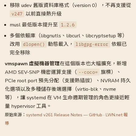
移除 udev 舊版資料庫格式（version 0），不再支援從
以前直接熱升級
v247
musl 最低版本提升至
1.2.6
多個依賴庫（libgnutls、libcurl、libcryptsetup 等）
改用
動態載入，
依賴已
dlopen()
libgpg-error
完全移除
vmspawn 虛擬機器管理
在這個版本也大幅擴充，新增
AMD SEV-SNP 機密運算支援（
旗標）、
--coco=
PCIe root port 預先分配（支援熱插拔）、NVRAM 持久
化選項以及多種儲存後端選擇（virtio-blk、nvme
等），讓 systemd 在 VM 生命週期管理的角色更接近輕
量 hypervisor 工具。
原始來源：
systemd v261 Release Notes — GitHub
·
LWN.net 報
導