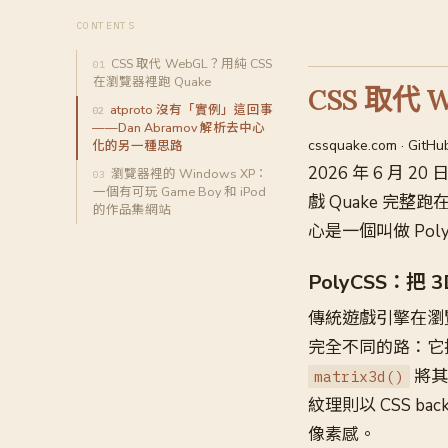
CONTENTS
CSS 取代 WebGL？用純 CSS
在瀏覽器裡跑 Quake
CSS 取代 
atproto 沒有「實例」這回事
——Dan Abramov 解析去中心
cssquake.com · GitHu
化的另一種思路
2026 年 6 月 2
瀏覽器裡的 Windows XP：
一個有可玩 Game Boy 和 iPod
戲 Quake 完整
的作品集網站
心是一個叫做 Poly
PolyCSS：把 
傳統遊戲引擎在瀏
完全不同的路：它把每
將其
matrix3d()
紋理則以 CSS ba
像素感。