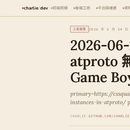
charlie
/
dev
前端前線
後端工坊
平台與維運
資
2026 年 6 月 24 日
工程趣聞
2026-06
atpro
Game Bo
primary=https://cssqua
instances-in-atproto/ 
CHARLIE
·
GITHUB.COM/CHARLIE