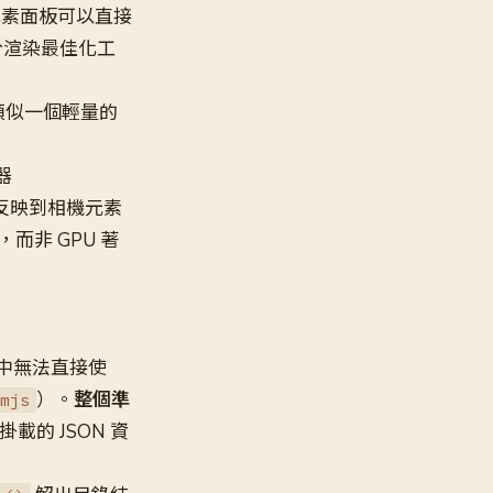
元素面板可以直接
部分渲染最佳化工
架構類似一個輕量的
器
反映到相機元素
，而非 GPU 著
中無法直接使
）。
整個準
mjs
載的 JSON 資