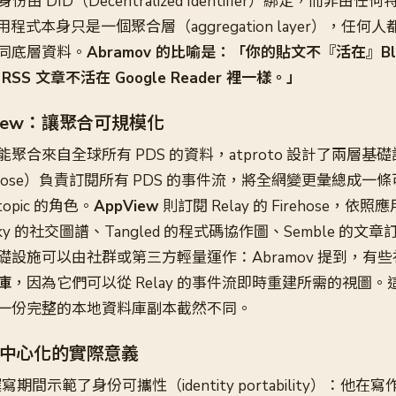
身份由 DID（Decentralized Identifier）綁定，而非由
的應用程式本身只是一個聚合層（aggregation layer），任
同底層資料。
Abramov 的比喻是：「你的貼文不『活在』Blu
RSS 文章不活在 Google Reader 裡一樣。」
ppView：讓聚合可規模化
聚合來自全球所有 PDS 的資料，atproto 設計了兩層基
rehose）負責訂閱所有 PDS 的事件流，將全網變更彙總成一
topic 的角色。
AppView
則訂閱 Relay 的 Firehose，
sky 的社交圖譜、Tangled 的程式碼協作圖、Semble 的文
礎設施可以由社群或第三方輕量運作：Abramov 提到，有
庫
，因為它們可以從 Relay 的事件流即時重建所需的視圖。這與 
需要維護一份完整的本地資料庫副本截然不同。
中心化的實際意義
撰寫期間示範了身份可攜性（identity portability）：他