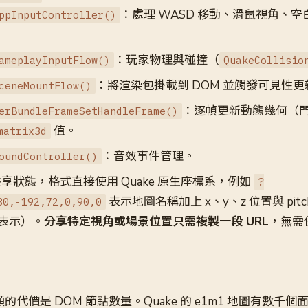
：處理 WASD 移動、滑鼠視角、空白
ppInputController()
：玩家物理與碰撞（
ameplayInputFlow()
QuakeCollisio
：將渲染包掛載到 DOM 並觸發可見性更
ceneMountFlow()
：逐幀更新動態幾何（
erBundleFrameSetHandleFrame()
值。
matrix3d
：音效事件管理。
oundController()
數共享狀態，格式直接使用 Quake 原生座標系，例如
?
表示地圖名稱加上 x、y、z 位置與 pitch
80,-192,72,0,90,0
表示）。
分享特定視角或場景位置只需複製一段 URL
，無需
明顯的代價是 DOM 節點數量。Quake 的 e1m1 地圖有數千