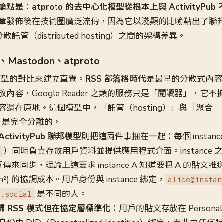
點是：atproto 的去中心化模型從根本上與 ActivityPub
章發佈後在技術圈廣泛流傳，因為它以淺顯的比喻點出了聯
與分散託管（distributed hosting）之間的架構差異。
astodon、atproto
三個模型的對比來建立直覺。
RSS 部落格時代
是最早的分散式內容
內容，Google Reader 之類的服務只是「閱讀器」，它
還在原地。這個模型中，「託管（hosting）」與「聚合
n）」是完全分離的。
ActivityPub 聯邦模型
則把這兩件事捆在一起：每個 instan
）同時負責存放用戶資料並提供應用程式介面。instance
l
 訊息互傳來同步，理論上這要求 instance A 知道要把 A 的貼
O(n²) 的協調成本。用戶身份與 instance 綁定，
alice@instan
是不同的人。
2.social
歸 RSS 模式但在協定層標準化
：用戶的貼文存放在 Personal 