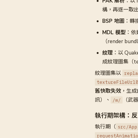
PAK 解析
：以 
構，再逐一取
BSP 地圖
：轉
MDL 模型
：依
（render bun
紋理
：以 Qua
成紋理圖集（tex
紋理圖集以
repla
textureFileUrl
舊快取失效
，生成
訊）、
（武
/w/
執行期架構：反應
執行期（
src/App
requestAnimati