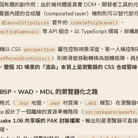
個有趣的副作用：由於幾何體是真實 DOM，開發者工具的
器內建的合成層（composited layer）機制則可以替代
套件的
、
@layoutit/polycss
createPolyScene()
等 API 組合，以 TypeScript 撰寫，
pectiveCamera()
相機以 CSS
屬性控制視景深度，第一人稱控制
perspective
）則將滑鼠移動轉換為旋轉矩陣，再
stPersonControls()
。
整個 3D 場景的「渲染」本質上是瀏覽器的 CSS 合成管線
BSP、WAD、MDL 的瀏覽器化之路
源格式（
地圖、
材質庫、
模型）在瀏覽器
.bsp
.wad
.mdl
uake 設計了一個離線的資源準備階段（
src/prepare/assets.
ke 1.06 共享版的 PAK 封裝檔案
，輸出則是瀏覽器可直接掛
紋理。