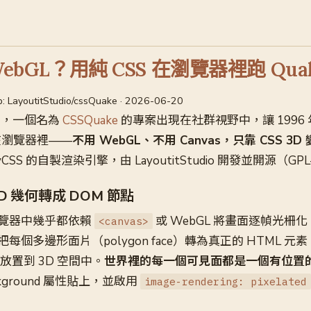
WebGL？用純 CSS 在瀏覽器裡跑 Qua
b: LayoutitStudio/cssQuake · 2026-06-20
0 日，一個名為
CSSQuake
的專案出現在社群視野中，讓 1996 年
跑在瀏覽器裡——
不用 WebGL、不用 Canvas，只靠 CSS 3D
CSS 的自製渲染引擎，由 LayoutitStudio 開發並開源（GPL
3D 幾何轉成 DOM 節點
覽器中幾乎都依賴
或 WebGL 將畫面逐幀光柵化。
<canvas>
個多邊形面片（polygon face）轉為真正的 HTML 元素
放置到 3D 空間中。
世界裡的每一個可見面都是一個有位置的 
ckground 屬性貼上，並啟用
image-rendering: pixelated