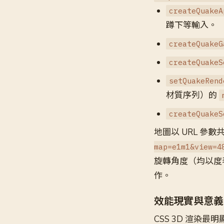
createQuakeA
蹲下等輸入。
createQuakeG
createQuakeS
setQuakeRend
材質序列）的
createQuakeS
地圖以 URL 參
map=e1m1&view=4
旋轉角度（均以度
作。
效能現實與意義
CSS 3D 渲染最