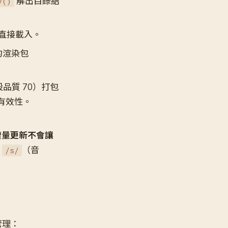
解出目錄結
y()
期直接載入。
的渲染包
預設品質 70）打包
快取有效性。
增量更新不會讓
、
（音
/s/
數管理：