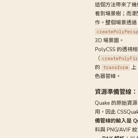
這個方法帶來了幾
看到場景樹；而瀏覽
作。整個場景透過
createPolyPers
3D 場景圖。
PolyCSS 的透視
（
createPolyFir
的
上
transform
色器管線。
資源準備管線：
Quake 的原始資
用，因此 CSSQ
備管線的輸入是 Qua
料與 PNG/AVIF 