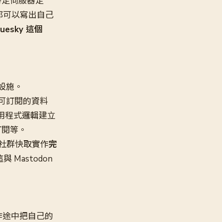
任何特定伺服器定
何人都可以寫出自己
esky 這個
礎設施。
條可訂閱的資料
依照應用程式邏輯建立
章訂閱等。
些社群快取實作
完
Mastodon
在寫作途中把自己的