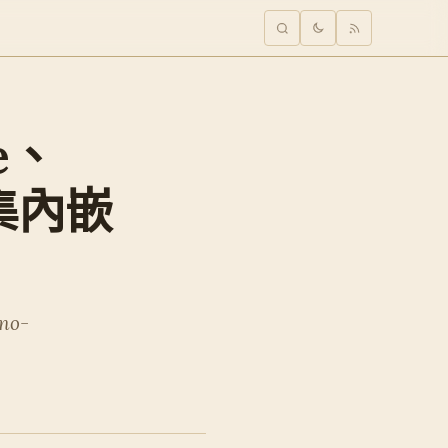
ke、
品集內嵌
-no-