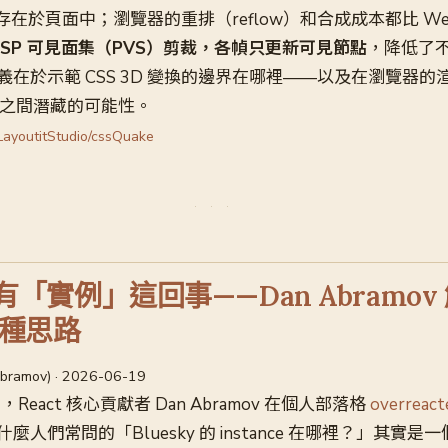
時存在於頁面中；瀏覽器的重排（reflow）和合成成本都比 We
過 BSP 可見面集（PVS）剪裁，各幀只更新可見節點
，降低了不
在於示範 CSS 3D 變換的邊界在哪裡——以及在瀏覽器的
合成之間潛藏的可能性。
ayoutitStudio/cssQuake
 沒有「實例」這回事——Dan Abramo
種思路
Abramov) · 2026-06-19
9 日，React 核心貢獻者 Dan Abramov 在個人部落格
overreacte
人們常問的「Bluesky 的 instance 在哪裡？」其實