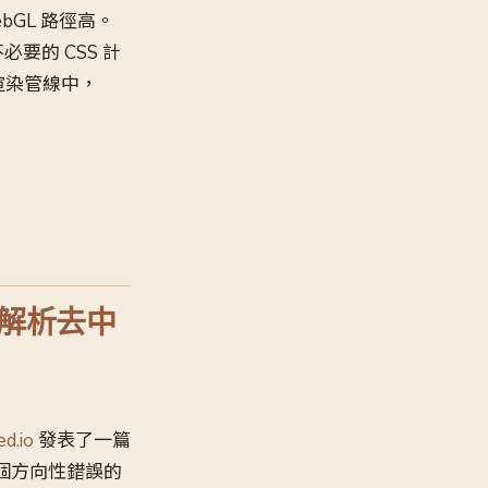
bGL 路徑高。
必要的 CSS 計
渲染管線中，
v 解析去中
d.io
發表了一篇
是一個方向性錯誤的