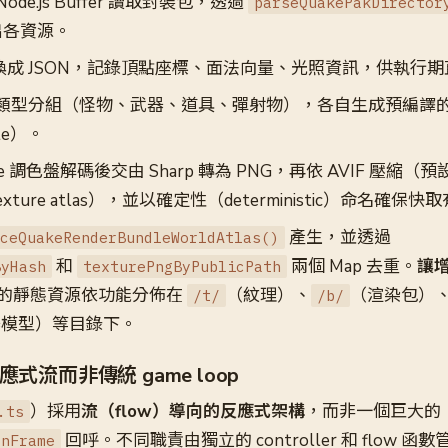
Node.js Buffer 讀取封裝包，透過
parseQuakePakDirector
出各資源。
換成 JSON，記錄頂點座標、面法向量、光照資訊，供執行
類型分組（怪物、武器、道具、彈射物），各自生成預編譯
dle）。
ke 調色盤解碼後交由 Sharp 轉為 PNG，再依 AVIF 壓縮（
ture atlas），並以確定性（deterministic）命名確保
產生，並透過
ceQuakeRenderBundleWorldAtlas()
和
兩個 Map 去重。
讓
ByHash
texturePngByPublicPath
的靜態資源依功能分佈在
（紋理）、
（渲染包）
/t/
/b/
器模型）等目錄下。
式流而非傳統 game loop
）採用
流（flow）導向的反應式架構
，而非一個巨大的
.ts
回呼。不同職責由獨立的 controller 和 flow 函
onFrame