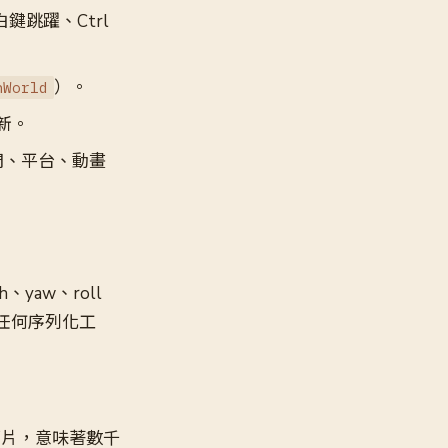
鍵跳躍、Ctrl
）。
nWorld
新。
門、平台、動畫
、yaw、roll
任何序列化工
個面片，意味著數千