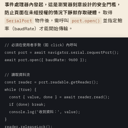
事件處理器內發起，這是瀏覽器刻意設計的安全門檻，
防止頁面在未經授權的情況下靜默存取硬體。
取得
物件後，需呼叫
並指定鮑
SerialPort
port.open()
率（baudRate）才能開始傳輸。
// 必須在使用者手勢（如 click）內呼叫

const port = await navigator.serial.requestPort();

await port.open({ baudRate: 9600 });

// 讀取資料流

const reader = port.readable.getReader();

while (true) {

  const { value, done } = await reader.read();

  if (done) break;

  console.log('收到資料：', value);

}

reader.releaseLock();