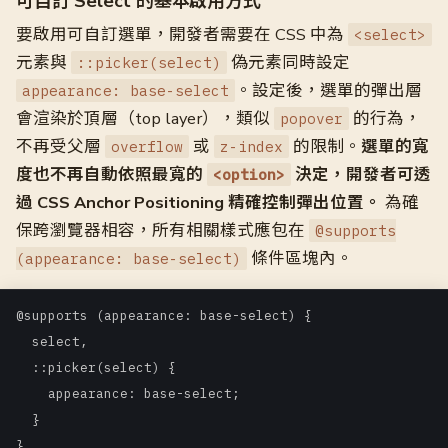
可自訂 Select 的基本啟用方式
要啟用可自訂選單，開發者需要在 CSS 中為
<select>
元素與
偽元素同時設定
::picker(select)
。設定後，選單的彈出層
appearance: base-select
會渲染於頂層（top layer），類似
的行為，
popover
不再受父層
或
的限制。
選單的寬
overflow
z-index
度也不再自動依照最寬的
決定，開發者可透
<option>
過 CSS Anchor Positioning 精確控制彈出位置。
為確
保跨瀏覽器相容，所有相關樣式應包在
@supports
條件區塊內。
(appearance: base-select)
@supports (appearance: base-select) {

  select,

  ::picker(select) {

    appearance: base-select;

  }

}