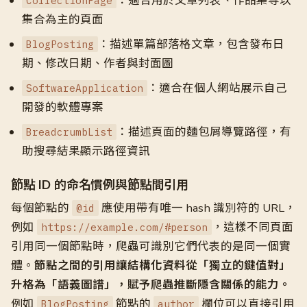
：適合用於文章列表、作品集等以
CollectionPage
集合為主的頁面
：描述單篇部落格文章，包含發布日
BlogPosting
期、修改日期、作者與封面圖
：適合在個人網站展示自己
SoftwareApplication
開發的軟體專案
：描述頁面的麵包屑導覽路徑，有
BreadcrumbList
助搜尋結果顯示路徑資訊
節點 ID 的命名慣例與節點間引用
每個節點的
應使用帶有唯一 hash 識別符的 URL，
@id
例如
，這樣不同頁面
https://example.com/#person
引用同一個節點時，爬蟲可識別它們代表的是同一個實
體。
節點之間的引用讓結構化資料從「獨立的鍵值對」
升格為「語義圖譜」，賦予爬蟲推斷隱含關係的能力。
例如
節點的
欄位可以直接引用
BlogPosting
author