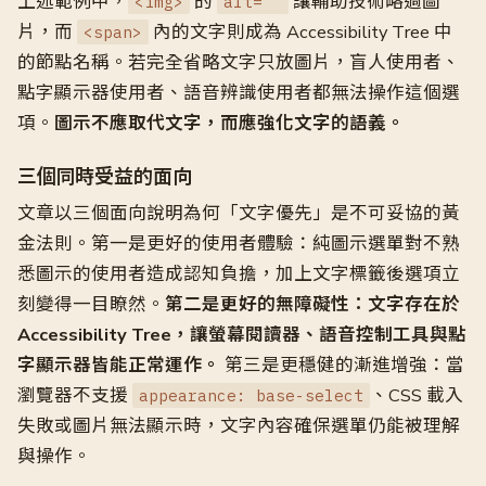
上述範例中，
的
讓輔助技術略過圖
<img>
alt=""
片，而
內的文字則成為 Accessibility Tree 中
<span>
的節點名稱。若完全省略文字只放圖片，盲人使用者、
點字顯示器使用者、語音辨識使用者都無法操作這個選
項。
圖示不應取代文字，而應強化文字的語義。
三個同時受益的面向
文章以三個面向說明為何「文字優先」是不可妥協的黃
金法則。第一是更好的使用者體驗：純圖示選單對不熟
悉圖示的使用者造成認知負擔，加上文字標籤後選項立
刻變得一目瞭然。
第二是更好的無障礙性：文字存在於
Accessibility Tree，讓螢幕閱讀器、語音控制工具與點
字顯示器皆能正常運作。
第三是更穩健的漸進增強：當
瀏覽器不支援
、CSS 載入
appearance: base-select
失敗或圖片無法顯示時，文字內容確保選單仍能被理解
與操作。