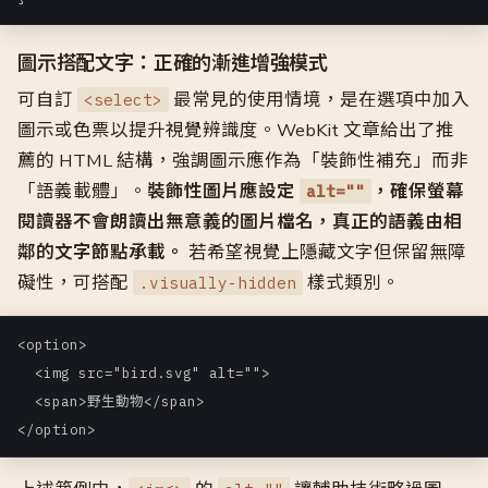
圖示搭配文字：正確的漸進增強模式
可自訂
最常見的使用情境，是在選項中加入
<select>
圖示或色票以提升視覺辨識度。WebKit 文章給出了推
薦的 HTML 結構，強調圖示應作為「裝飾性補充」而非
「語義載體」。
裝飾性圖片應設定
，確保螢幕
alt=""
閱讀器不會朗讀出無意義的圖片檔名，真正的語義由相
鄰的文字節點承載。
若希望視覺上隱藏文字但保留無障
礙性，可搭配
樣式類別。
.visually-hidden
<option>

  <img src="bird.svg" alt="">

  <span>野生動物</span>

</option>