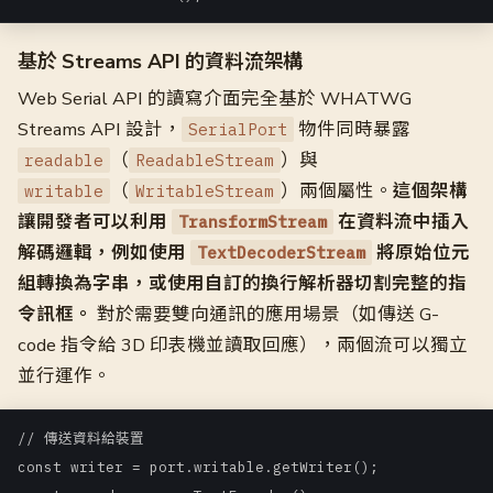
基於 Streams API 的資料流架構
Web Serial API 的讀寫介面完全基於 WHATWG
Streams API 設計，
物件同時暴露
SerialPort
（
）與
readable
ReadableStream
（
）兩個屬性。
這個架構
writable
WritableStream
讓開發者可以利用
在資料流中插入
TransformStream
解碼邏輯，例如使用
將原始位元
TextDecoderStream
組轉換為字串，或使用自訂的換行解析器切割完整的指
令訊框。
對於需要雙向通訊的應用場景（如傳送 G-
code 指令給 3D 印表機並讀取回應），兩個流可以獨立
並行運作。
// 傳送資料給裝置

const writer = port.writable.getWriter();
