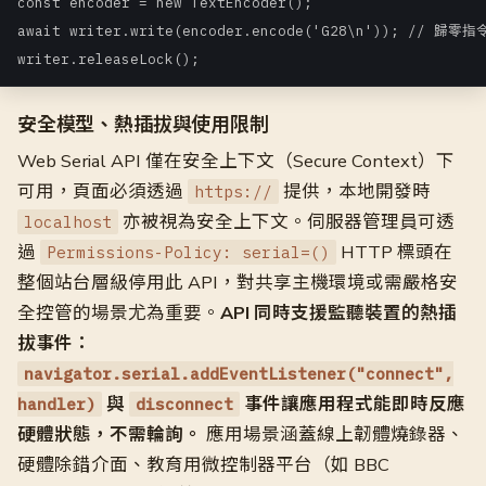
const encoder = new TextEncoder();

await writer.write(encoder.encode('G28\n')); // 歸零指令
writer.releaseLock();
安全模型、熱插拔與使用限制
Web Serial API 僅在安全上下文（Secure Context）下
可用，頁面必須透過
提供，本地開發時
https://
亦被視為安全上下文。伺服器管理員可透
localhost
過
HTTP 標頭在
Permissions-Policy: serial=()
整個站台層級停用此 API，對共享主機環境或需嚴格安
全控管的場景尤為重要。
API 同時支援監聽裝置的熱插
拔事件：
navigator.serial.addEventListener("connect",
與
事件讓應用程式能即時反應
handler)
disconnect
硬體狀態，不需輪詢。
應用場景涵蓋線上韌體燒錄器、
硬體除錯介面、教育用微控制器平台（如 BBC