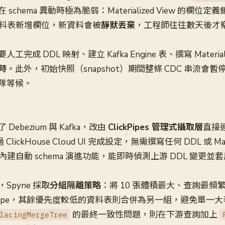
chema 異動時極為脆弱：Materialized View 的欄位
資料表新增欄位，新資料會被
靜默丟棄
，工程師往往數天後才察覺
成 DDL 映射、建立 Kafka Engine 表、撰寫 Materiali
小時
。此外，初始快照（snapshot）期間整條 CDC 串流會
隊等候。
ebezium 與 Kafka，改由
ClickPipes 管理式攝取層
直接連
lickHouse Cloud UI 完成設定，無需撰寫任何 DDL 或 Mater
ipes 內建自動 schema 演進功能，能即時偵測上游 DDL 變
Spyne 採取
分組隔離策略
：將 10 張體積最大、查詢最頻
ckPipe，其餘優先度較低的資料表則合併為另一組，避免單一
的最終一致性問題，則在下游查詢加上
lacingMergeTree