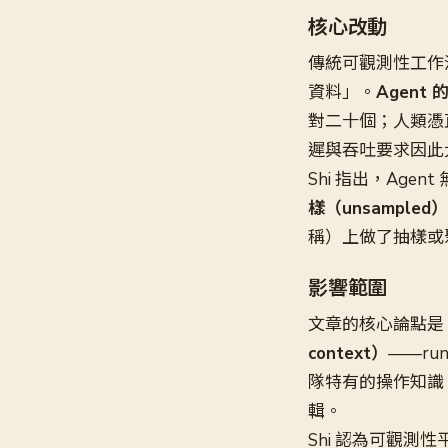
核心改動
傳統可觀測性工作流是
資料」。
Agen
對二十個；人類憑
遲與吞吐要求因此
Shi 指出，Ag
樣（unsample
稱）上做了抽樣或聚
影響範圍
文章的核心論點是
context）
——ru
隊特有的操作知識
輯。
Shi 認為可觀測