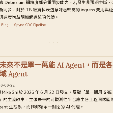
去 Debezium 細粒度部分重同步能力
。若發生非預期中斷，Clic
步，對於 TB 級資料表這意味著較高的 ingress 費用與延遲。
與速度增益明顯超過這項代價。
 Blog — Spyne CDC Pipeline
來不是單一萬能 AI Agent，而是
 Agent
026-06-22
 Mike Shi 於 2026 年 6 月 22 日發文，
反駁「單一通用 SRE 
」
的主流敘事，主張未來的可觀測性平台應由各工程團隊圍
ent 生態系，而非仰賴單一封閉的 AI 代理。