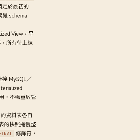
定義鎖定於最初的
 schema
zed View，
平
暫停，所有待上線
接 MySQL／
ialized
更並套用，不需重啟管
繁的資料表各自
大表的快照拖慢整
修飾符，
FINAL