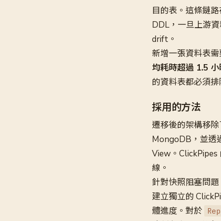
目的表。這條鏈路在 s
DDL，一旦上游
drift。
新增一張資料表需要人工完
均耗時超過 1.5 
的資料表都必須排
採用的方法
遷移後的架構移除了 D
MongoDB，並透過 C
View。ClickP
線。
針對快照阻塞問題，
建立獨立的 Cli
體進度。對於
Rep