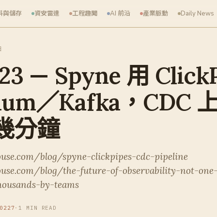
料與儲存
資安雷達
工程趣聞
AI 前沿
產業脈動
Daily News
日
23 — Spyne 用 Click
ium／Kafka，CDC 上
幾分鐘
ouse.com/blog/spyne-clickpipes-cdc-pipeline
ouse.com/blog/the-future-of-observability-not-one
thousands-by-teams
0227
·
1 MIN READ