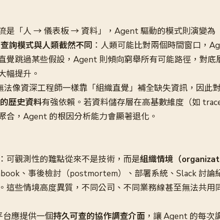
「人 → 儀表板 → 資料」，Agent 驅動的模式則演變為「人 
t 的查詢模式與人類截然不同
：人類可能比對兩個時間窗口，Age
直覺跳過某些假設，Agent 則傾向窮舉所有可能路徑，對底
大幅提升。
ent 無法像資深工程師一樣靠「組織直覺」補全缺失資訊，因此
d）的歷史資料
有強依賴。若資料儲存層在高基數維度（如 trace I
合，Agent 的根因分析能力會顯著退化。
：可觀測性的難點從來不是技術，而是
組織情境（organizati
nbook、事後檢討（postmortem）、部署系統、Slack 
。這些情境高度異質，不同公司、不同業務線甚至無法共用同一套
性平台應提供一個
持久可查的協作調查介面
，讓 Agent 的每