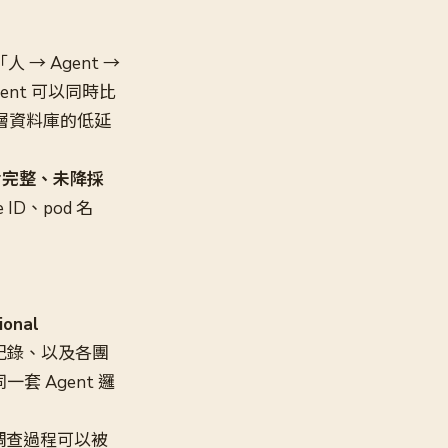
→ Agent →
nt 可以同時比
層資料庫的低延
對
完整、未降採
D、pod 名
onal
討論紀錄、以及各團
 Agent 邏
次調查過程可以被