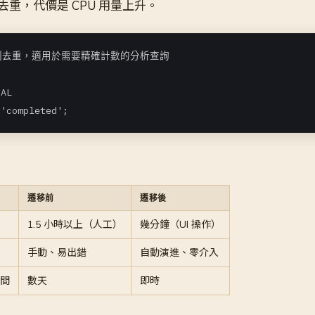
重，代價是 CPU 用量上升。
 強制去重，適用於需要精確計數的分析查詢



AL

遷移前
遷移後
1.5 小時以上（人工）
幾分鐘（UI 操作）
手動、易出錯
自動演進、零介入
時間
數天
即時