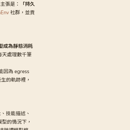
心主張是：
「持久
nEnv
社群，並貢
型成為靜態消耗
每天處理數千筆
為 egress
動產生的軌跡裡，
pt、技能描述、
模型的情況下，