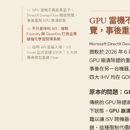
GPU 當機不再是黑盒子：
DirectX Dump Files 開放預覽，
GPU 當機不
事後重現 GPU 崩潰狀態
覽，事後重現
不只是呼叫 API：微軟
Foundry 與 OpenEnv 打造企業
級強化學習閉環系統
Microsoft DirectX De
自帶 API 金鑰入場：VS
微軟於 2026 年 6
Code 正式支援 BYOK，七大供
應商模型直通 Chat
GPU 崩潰除錯的
事後在另一台機器上進
四大 IHV 均在 
原本的問題：G
傳統的 GPU 
下狀態。
GPU 
難以讓 ISV 
題，這種限制代價