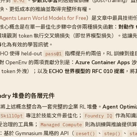
升到
。
參數式學習
則透過後訓練（post-training
0.92
快、更低成本的推論並取得完整所有權。
Agents Learn World Models for Free
）是文章中最具技術
核心概念是在單一最佳化步驟中合併兩種損失函數：
對動作 
境觀測 token 執行交叉熵損失（即世界模型損失）。這讓
en 轉化為有效的學習訊號。
 使得 held-out
指標提升約兩倍，RL 訓練到達
pass@1
對 OpenEnv 的兩項貢獻分別是：
Azure Container App
止 token 外洩）；以及
ECHO 世界模型的 RFC 010 提案
，將其
ndry 堆疊的各層元件
undry 將上述概念整合為一套完整的企業 RL 堆疊。
Agent Optimi
專注於技能文件最佳化；
作為知識
SkillOpt
Foundry IQ
受治理的工具集；
則為訓練與推論提供算
Managed Compute
：基於 Gymnasium 風格的 API（
、
、
reset()
step()
st