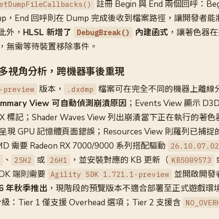
註冊 Begin 與 End 兩個回呼：B
etDumpFileCallbacks()
mp，End 回呼則在 Dump 完成後收到檔案路徑，讓開發者
此外，
HLSL 新增了
內建函式
，讓著色器在
DebugBreak()
p，無需等待裝置移除事件。
X 多視角分析，跨機器事後重現
版本，
檔案可在完全不同的機器上離線分析
-preview
.dxdmp
ummary View 可自動偵測崩潰原因
；Events View 顯示 D
X 標記；Shader Waves View 列出崩潰當下正在執行的
View 呈現 GPU 記憶體頁面錯誤；Resources View 則羅列已捕
需要 Radeon RX 7000/9000 系列搭配驅動
26.10.07.02
、
或
，並安裝對應的 KB 更新（
25H2
26H1
KB5089573
DK 端則需要
並開啟開發
Agility SDK 1.721.1-preview
6 年秋季推出
，現階段的預覽版本不適合部署至正式遊戲環
Tier 1 僅支援 Overhead 選項；Tier 2 支援含
NO_OVER