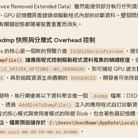
vice Removed Extended Data）雖然能提供部分執行
、GPU 記憶體頁面錯誤或驅動程式內部的診斷資料。整個問
有關鍵狀態都隨著裝置重置而消失。
dmp 快照與分層式 Overhead 控制
p Files 的核心是一個新的預覽介面
，提
ID3D12DevicePreview
讓應用程式控制驅動程式資料蒐集的精細程度
，
mpFile()
，到可捕捉 GPU 波
ILE_DRIVER_OPTIONS::NO_OVERHEAD
，再到追蹤資源生命週期的
，開發者可依除
RS
RESOURCES
發時，執行期會將以下資料聚合進一個
檔案：D3D
.dxdmp
料、透過
注入的應用程式自訂診斷資料
AddBlobToDumpFile()
式核心模式與使用者模式的除錯 Blob，包含著色器記憶體、
值。
檔案預設儲存於
C:\Users\UserName\AppData\Local\
。
me-yyyy-mm-dd-hh-mm-ss.dxdmp