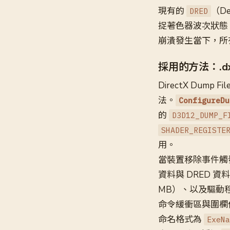
現有的
（De
DRED
捉著色器波次狀態
崩潰發生當下，所
採用的方法：.dx
DirectX Dum
法。
ConfigureDu
的
D3D12_DUMP_F
SHADER_REGISTE
用。
當裝置移除事件觸
資料與 DRED 資
MB）、以及驅動程
命令緩衝區與圍欄
命名格式為
ExeNa