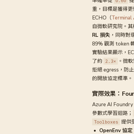
準確率從
提
0.60
重，目標是獲得更
ECHO（
Terminal 
自微軟研究院。其
RL 損失
，同時對環
89% 觀測 tok
實驗結果顯示，ECHO
了約
。微軟
2.3×
拒絕 egress，防
的開放協定標準。
實際效果：Fou
Azure AI Fo
參數式學習迴路；
提供
Toolboxes
OpenEnv 協定