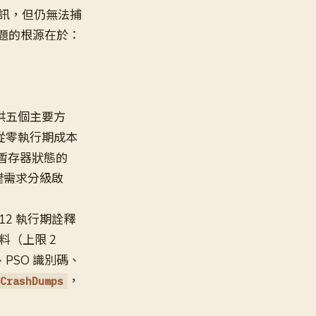
佇列資訊，但仍無法捕
題的根源在於：
供五個主要方
從零執行期成本
次暫存器狀態的
錯需求分級啟
12 執行期詮釋
（上限 2
PSO 識別碼、
，
CrashDumps