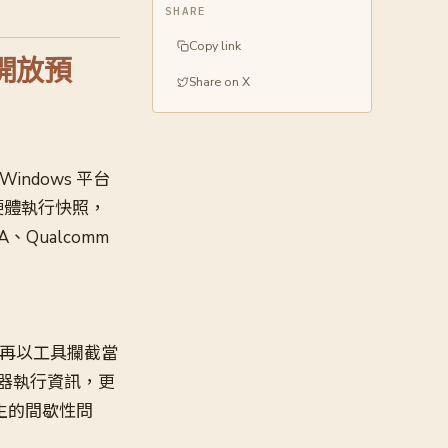
SHARE
Copy link
 開放預
Share on X
ndows 平台
硬體執行快照，
Qualcomm
，再以工具攔截當
器執行資訊，更
生的間歇性問