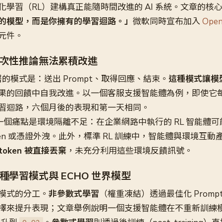
化學習（RL）建構真正能隨時間改進的 AI 系統。文章的核
的模型，而是你擁有的學習迴路。」
微軟同時宣布加入
Ope
元件。
次性推論無法累積改進
部署的模式是：送出 Prompt、取得回應、結束。
這種模式讓模
果的回饋中自我改進。以一個客服支援智能體為例，即使它
習迴路，六個月後的表現和第一天相同。
另一個痛點是環境隔離不足：在企業網路中執行的 RL 智能體可能因
ken 或憑證外洩。此外，標準 RL 訓練中，智能體與環境互
token 被直接丟棄
，未充分利用這些環境反饋訊號。
種學習模式與 ECHO 世界模型
模式的分工。
非參數式學習
（權重凍結）透過最佳化 Prom
擇來提升表現；文章舉例說明一個支援智能體在不重新訓練