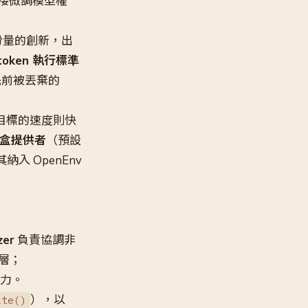
）直接微調模型權
份量的創新，出
token 執行標準
先前被丟棄的
目標的速度則快
s 沙盒提供者
（預設
納入 OpenEnv
zer
負責協調非
層；
力。
），以
ate()