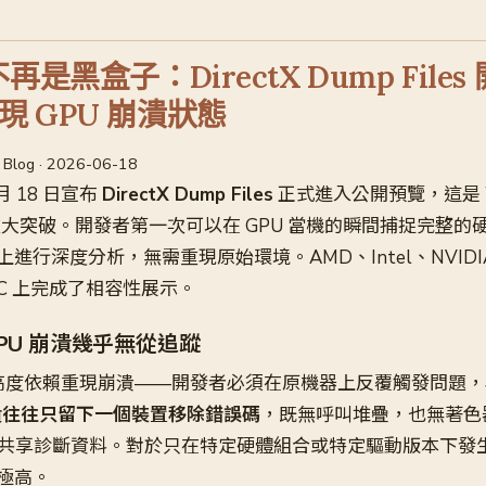
再是黑盒子：DirectX Dump Files
 GPU 崩潰狀態
v Blog · 2026-06-18
 月 18 日宣布
DirectX Dump Files
正式進入公開預覽，這是 Wi
重大突破。開發者第一次可以在 GPU 當機的瞬間捕捉完整的
行深度分析，無需重現原始環境。AMD、Intel、NVIDIA、
GDC 上完成了相容性展示。
PU 崩潰幾乎無從追蹤
除錯高度依賴重現崩潰——開發者必須在原機器上反覆觸發問題
崩潰往往只留下一個裝置移除錯誤碼
，既無呼叫堆疊，也無著色
跨機器共享診斷資料。對於只在特定硬體組合或特定驅動版本下發
極高。