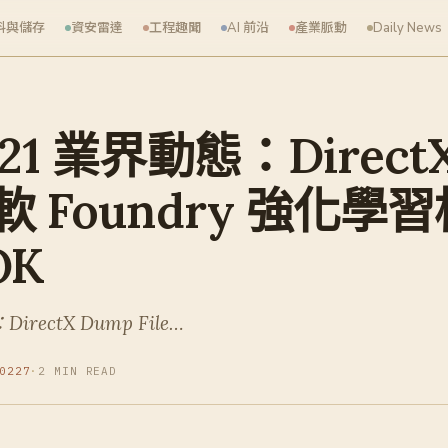
料與儲存
資安雷達
工程趣聞
AI 前沿
產業脈動
Daily News
-21 業界動態：Direct
微軟 Foundry 強化學
OK
ectX Dump File…
0227
·
2 MIN READ