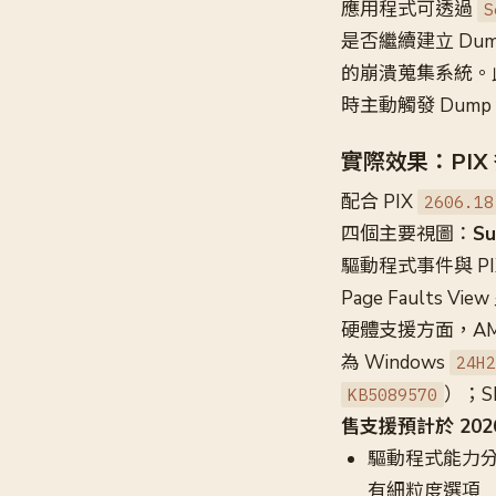
應用程式可透過
S
是否繼續建立 Du
的崩潰蒐集系統。
時主動觸發 Dum
實際效果：PI
配合 PIX
2606.18
四個主要視圖：
S
驅動程式事件與 PI
Page Faults 
硬體支援方面，AMD 
為 Windows
24H2
）；S
KB5089570
售支援預計於 202
驅動程式能力分級：
有細粒度選項