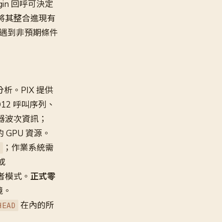
egin 回呼可決定
能將其整合進現有
遇到非預期條件
。PIX 提供
3D12 呼叫序列、
著色器波次資訊；
捉的 GPU 資源。
；作業系統需
或
者模式。
正式零
境。
在內的所
HEAD