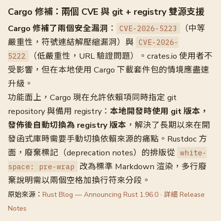
Cargo 修補：兩個 CVE 與 git + registry 雙源支援
Cargo 修補了兩個安全漏洞
：
（中等
CVE-2026-5223
嚴重性，符號連結解壓縮漏洞）與
CVE-2026-
（低嚴重性，URL 驗證問題）。crates.io 使用者不
5222
受影響，但在本地使用 Cargo 下載套件包的情境應盡速
升級。
功能面上，Cargo 現在允許依賴項同時指定 git
repository 與備用 registry：
本地開發時使用 git 版本，
發佈後自動切換為 registry 版本
，解決了長期以來在開
發函式庫時需要手動切換依賴來源的痛點。Rustdoc 方
面，廢棄標記（deprecation notes）的排版從
white-
改為標準 Markdown 渲染，多行廢
space: pre-wrap
棄說明需以兩個空格加換行符來分段。
原始來源：
Rust Blog — Announcing Rust 1.96.0
·
詳細 Release
Notes