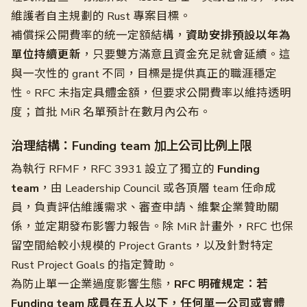
維護者自主規劃的 Rust 專案目標。
補償採公開費率的統一定額結構，
資助安排預設以年為
單位持續更新
，只要雙方滿意且資金充足就會延續。這
與一次性的 grant 不同，目標是提供真正的職涯穩定
性。RFC 未指定具體金額，但要求公開費率以維持透明
度；首批 MiR 名單預計在數月內公布。
治理結構：Funding team 加上公司比例上限
為執行 RFMF，RFC 3931 設立了獨立的
Funding
team
，由 Leadership Council 或各頂層 team 任命成
員，負責評估維護需求、審查申請、維繫企業贊助關
係，並定期發布影響力報告。除 MiR 計畫外，RFC 也保
留空間給較小規模的 Project Grants，以及針對特定
Rust Project Goals 的指定贊助。
為防止單一企業過度影響生態，
RFC 明確規定：若
Funding team 成員在五人以下，任何單一公司或實體