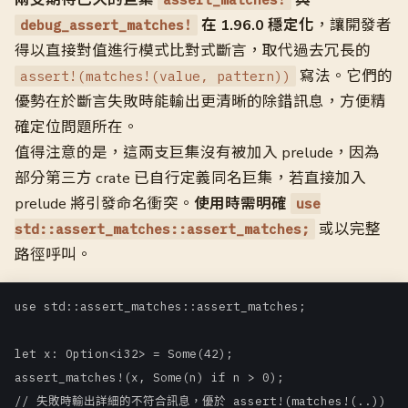
在 1.96.0 穩定化
，讓開發者
debug_assert_matches!
得以直接對值進行模式比對式斷言，取代過去冗長的
寫法。它們的
assert!(matches!(value, pattern))
優勢在於斷言失敗時能輸出更清晰的除錯訊息，方便精
確定位問題所在。
值得注意的是，這兩支巨集沒有被加入 prelude，因為
部分第三方 crate 已自行定義同名巨集，若直接加入
prelude 將引發命名衝突。
使用時需明確
use
或以完整
std::assert_matches::assert_matches;
路徑呼叫。
use std::assert_matches::assert_matches;

let x: Option<i32> = Some(42);

assert_matches!(x, Some(n) if n > 0);
