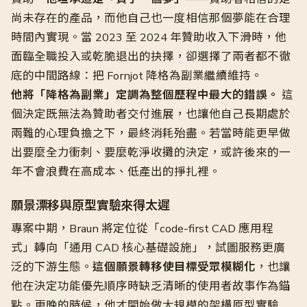
尚未存在的產品，而他自己也一度相信那個夢能在合理
時間內實現。當 2023 至 2024 年贊助收入下滑時，他
面臨全職投入或乾脆退出的抉擇，卻選擇了兩者都不徹
底的中間路線：把 Fornjot 降格為副業繼續維持。
他將「降格為副業」定調為整個歷程中最大的錯誤。
這
個決定既無法為贊助者交付進展，也讓他自己長期處於
兩難的心理負擔之下，最終消耗殆盡。若當時能更早做
出要麼全力衝刺、要麼乾淨收攤的決定，或許後來的一
年不會浪費在高成本、低產出的掙扎裡。
願景漂移與原型實驗來得太遲
專案中期，Braun 將定位從「code-first CAD 應用程
式」轉向「通用 CAD 核心基礎設施」，試圖服務更廣
泛的下游生態。
這個願景轉移使目標受眾模糊化
，也讓
他在決定功能優先順序時缺乏清晰的使用者故事作為錨
點。更晚的時候，他才開始做大規模的架構原型實驗