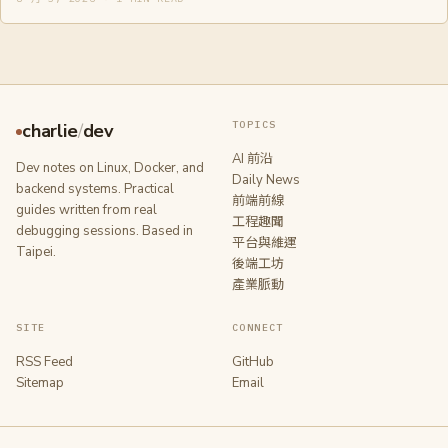
TOPICS
charlie
/
dev
AI 前沿
Dev notes on Linux, Docker, and
Daily News
backend systems. Practical
前端前線
guides written from real
工程趣聞
debugging sessions. Based in
平台與維運
Taipei.
後端工坊
產業脈動
SITE
CONNECT
RSS Feed
GitHub
Sitemap
Email