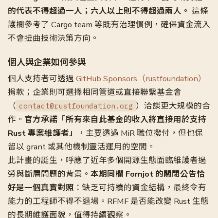
的代表不得超過一人；六人以上則不得超過兩人。
這條
護欄參考了 Cargo team 等既有治理慣例，確保資金流入
不會扭曲技術決策方向。
個人與企業如何參與
個人支持者可透過
GitHub Sponsors（rustfoundation）
捐款；企業則可選擇相同管道或直接聯繫基金會
（
）洽談更大規模的合
contact@rustfoundation.org
作。
官方承諾「所有來自此基金的收入將直接用於支持
Rust 專案維護者」
，主要透過 MiR 職位撥付，但也保
留以 grant 或其他機制靈活運用的空間。
此計畫的誕生，呼應了近年多個開源生態面臨維護者過
勞與斷層問題的背景。
本期同欄 Fornjot 的關閉公告恰
好是一個真實對照
：缺乏可持續的資金結構，最終令有
能力的工程師不得不退場。RFMF 是否能改變 Rust 生態
的長期維護面貌，值得持續觀察。