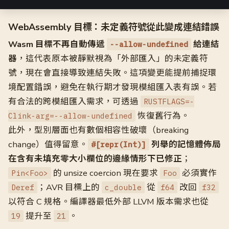
WebAssembly 目標：未定義符號從此變成連結錯誤
Wasm 目標不再自動傳遞
給連結
--allow-undefined
器
，這代表原本被靜默視為「外部匯入」的未定義符
號，現在會直接導致連結失敗。這項變更能提前捕捉環
境配置錯誤，避免在執行期才發現模組匯入表有誤。若
有合法的跨模組匯入需求，可透過
RUSTFLAGS=-
恢復舊行為。
Clink-arg=--allow-undefined
此外，型別層面也有數個相容性破壞（breaking
change）值得留意。
列舉的記憶體佈局
#[repr(Int)]
在含有未填充零大小欄位的邊緣情形下已修正
；
的 unsize coercion 現在要求
必須實作
Pin<Foo>
Foo
；AVR 目標上的
從
改回
Deref
c_double
f64
f32
以符合 C 規格。編譯器最低外部 LLVM 版本需求也從
提升至
。
19
21