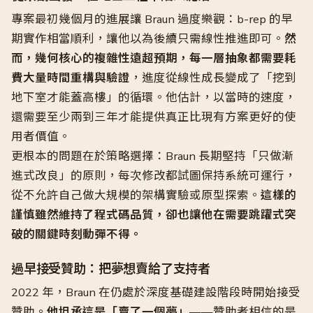
專案最初幾個月的進展讓 Braun 過度樂觀：b-rep 的早
期實作相當順利，讓他以為後續只需線性推進即可。
然
而，幾何核心的複雜性遠超預期，每一層抽象都需要耗
費大量時間重構與驗證
，進度從線性成長變成了「挖到
地下室才能蓋高樓」的循環。他估計，以當時的速度，
還需要至少兩到三年才能提供真正比現有方案更好的使
用者價值。
更根本的問題在於策略選擇：Braun 長期堅持「只做漸
進式改良」的原則，每次修改都試圖保持系統可運行，
從不允許自己做大規模的架構實驗或原型探索。
這樣的
謹慎雖然維持了程式碼品質，卻也讓他在需要跳躍式突
破的關鍵時刻動彈不得。
過早接受贊助：把夢想賣給了支持者
2022 年，Braun 在仍處於深度基礎建設階段時開始接受
贊助。
他坦承這是「賣了一個夢」
——贊助者相信的是