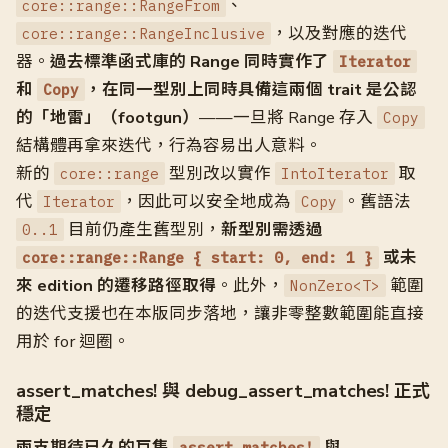
、
core::range::RangeFrom
，以及對應的迭代
core::range::RangeInclusive
器。
過去標準函式庫的 Range 同時實作了
Iterator
和
，在同一型別上同時具備這兩個 trait 是公認
Copy
的「地雷」（footgun）
——一旦將 Range 存入
Copy
結構體再拿來迭代，行為容易出人意料。
新的
型別改以實作
取
core::range
IntoIterator
代
，因此可以安全地成為
。舊語法
Iterator
Copy
目前仍產生舊型別，
新型別需透過
0..1
或未
core::range::Range { start: 0, end: 1 }
來 edition 的遷移路徑取得
。此外，
範圍
NonZero<T>
的迭代支援也在本版同步落地，讓非零整數範圍能直接
用於 for 迴圈。
assert_matches! 與 debug_assert_matches! 正式
穩定
兩支期待已久的巨集
與
assert_matches!