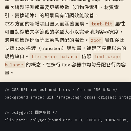
每次繪製呼叫都需要更新參數（如物件索引、材質索
引、變換矩陣）的場景具有明顯效能改善。
CSS 方面的新增項目量大而涵蓋面廣。
屬性
text-fit
可自動縮放文字節點的字型大小以完全填滿容器寬度，
適用於標題排版等需動態適配的場景。
屬性從此
zoom
支援 CSS 過渡（transition）與動畫，補足了長期以來的
規格缺口。
仿照
flex-wrap: balance
text-wrap:
的概念，在多行 flex 容器中均勻分配各行內容
balance
量。
/* CSS URL request modifiers - Chrome 150 新增 */

background-image: url("image.png" cross-origin() integ
/* polygon() 圓角參數 */

clip-path: polygon(round 8px, 0 0, 100% 0, 100% 100%, 