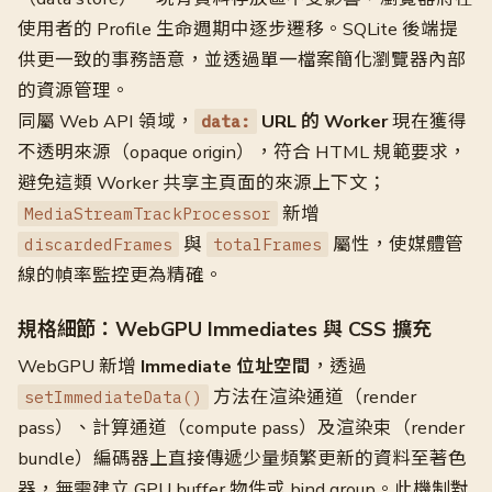
使用者的 Profile 生命週期中逐步遷移。SQLite 後端提
供更一致的事務語意，並透過單一檔案簡化瀏覽器內部
的資源管理。
同屬 Web API 領域，
URL 的 Worker
現在獲得
data:
不透明來源（opaque origin），符合 HTML 規範要求，
避免這類 Worker 共享主頁面的來源上下文；
新增
MediaStreamTrackProcessor
與
屬性，使媒體管
discardedFrames
totalFrames
線的幀率監控更為精確。
規格細節：WebGPU Immediates 與 CSS 擴充
WebGPU 新增
Immediate 位址空間
，透過
方法在渲染通道（render
setImmediateData()
pass）、計算通道（compute pass）及渲染束（render
bundle）編碼器上直接傳遞少量頻繁更新的資料至著色
器，無需建立 GPU buffer 物件或 bind group。此機制對