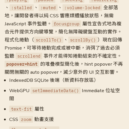
、
、
、
全部落
:stalled
:muted
:volume-locked
地，讓開發者得以純 CSS 響應媒體播放狀態，無需
JavaScript 事件監聽。
屬性宣告式地為複
focusgroup
合元件提供方向鍵導覽，簡化無障礙鍵盤互動的實作。
程式化捲動（
、
）現在回傳
scrollTo()
scrollBy()
Promise，可等待捲動完成或被中斷，消弭了過去必須
監聽
事件才能得知捲動結束的不確定性。
scrollend
的堆疊模型簡化後，hint popover 不再
popover=hint
關閉無關的 auto popover，減少意外的 UI 交互影響。
IndexedDB SQLite 後端（新資料存放區）
WebGPU
Immediate 位址空
setImmediateData()
間
屬性
text-fit
CSS
動畫支援
zoom