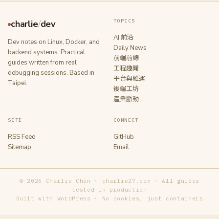
TOPICS
charlie
/
dev
AI 前沿
Dev notes on Linux, Docker, and
Daily News
backend systems. Practical
前端前線
guides written from real
工程趣聞
debugging sessions. Based in
平台與維運
Taipei.
後端工坊
產業脈動
SITE
CONNECT
RSS Feed
GitHub
Sitemap
Email
© 2026 Charlie Chen · charlie27.com · All guides
tested in production
Built with WordPress · No cookies, just containers