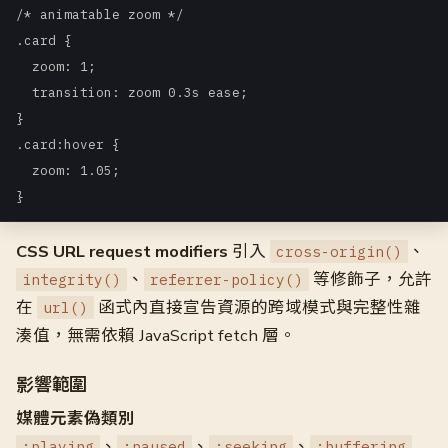
/* animatable zoom */

.card {

  zoom: 1;

  transition: zoom 0.3s ease;

}

.card:hover {

  zoom: 1.05;

CSS URL request modifiers
引入
、
cross-origin()
、
等修飾子，允許
integrity()
referrer-policy()
在
函式內直接宣告資源的跨域模式與完整性雜
url()
湊值，無需依賴 JavaScript fetch 層。
影響範圍
媒體元素偽類別
、
、
、
:playing
:paused
:seeking
:buffering