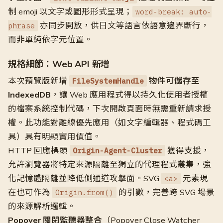
制 emoji 以文字或圖形形式呈現；
word-break: auto-
亦同步開放，供日文等語言依語意邊界斷行，
phrase
而非單純依字元位置。
規格細節：Web API 新增
本次預覽版新增
物件可儲存至
FileSystemHandle
IndexedDB
，讓 Web 應用程式得以持久化使用者授權
的檔案系統控制代碼，下次開啟頁面時無需重新請求授
權。此功能對離線優先應用（如文字編輯器、程式碼工
具）具有明顯實用價值。
HTTP 回應標頭
獲得支援，
Origin-Agent-Cluster
允許瀏覽器將特定來源隔離至獨立的代理程式叢集，強
化記憶體隔離並降低側通道攻擊面。SVG
元素現
<a>
在也可作為
的引數，完善跨 SVG 場景
Origin.from()
的來源解析邏輯。
Popover 關閉監聽器整合
（Popover Close Watcher