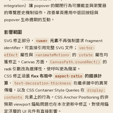
integration）讓 popover 的關閉行為可攔截並與瀏覽器
的導覽歷史機制協作，改善單頁應用中返回按鈕與
popover 生命週期的互動。
影響範圍
SVG 修正部分，
元素
不再強制要求 fragment
<use>
identifier，可直接引用完整 SVG 文件；
vector-
屬性與
的
屬性均
effect
<animateMotion>
rotate
獲修正。Canvas 方面，
的
CanvasPath.roundRect()
radii 引數改為選擇性，使呼叫更為簡潔。
CSS 修正涵蓋
flex 布局中
的錯誤計
aspect-ratio
算
、
在繼承鏈中的異常
text-decoration-thickness
傳播，以及 CSS Container Style Queries 在
display:
元素上的行為。CSS Anchor Positioning 的非
contents
預期 viewport 錨點問題也在本次更新中修正，對使用錨
定浮層的 UI 元件有直接影響。