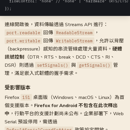
  flowControl: "none" // "none" | "hardware"（RTS/CTS）
連線開啟後，資料傳輸透過 Streams API 進行：
回傳
，
port.readable
ReadableStream
回傳
，允許以背壓
port.writable
WritableStream
（backpressure）感知的串流管線處理大量資料。
硬體
訊號控制
（DTR、RTS、break、DCD、CTS、RI、
DSR）則透過
與
管
setSignals()
getSignals()
理，滿足嵌入式韌體的握手需求。
受影響版本
Firefox
桌面版（Windows、macOS、Linux）為首
151
個支援版本。
Firefox for Android 不包含在此次釋出
中
，行動平台的支援計劃尚未公布。企業部署下，Web
Serial 預設停用，需透過
政策設定開放。
DefaultSerialGuardSetting