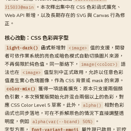
。本次釋出集中在 CSS 色彩函式擴充、
315033@main
Web API 新增，以及長期存在的 SVG 與 Canvas 行為修
正。
核心改動：CSS 色彩與字型
函式
新增對
值的支援，開發
light-dark()
<image>
者可依作業系統的亮色或暗色模式自動切換圖片來源，
不再侷限於純色值。同一脈絡下，
語
image(<color>)
法也在
值型別中正式啟用，允許以任意色彩
<image>
值產生實心色塊圖像，作為 CSS 背景或 mask 的來源。
獲得一項語義擴充：原本只支援兩個顏
color-mix()
色引數，本次預覽版開始允許混合兩個以上的色彩，對
應 CSS Color Level 5 草案。此外，
相對色彩
alpha()
函式也同步落地，可在不拆解原色的情況下直接調整透
明度，例如
。
alpha(var(--brand) 50%)
字型方面，
屬性現已啟用，可控
font-variant-emoji