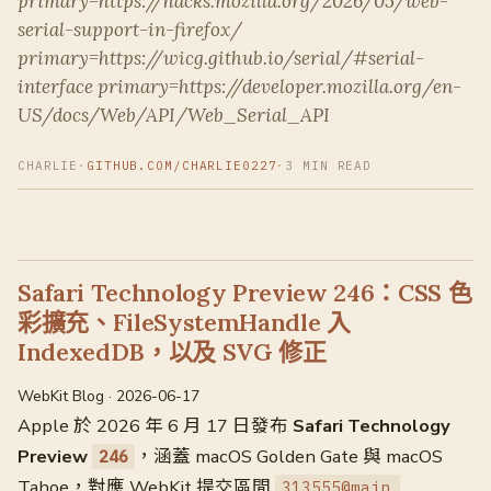
primary=https://hacks.mozilla.org/2026/05/web-
serial-support-in-firefox/
primary=https://wicg.github.io/serial/#serial-
interface primary=https://developer.mozilla.org/en-
US/docs/Web/API/Web_Serial_API
CHARLIE
·
GITHUB.COM/CHARLIE0227
·
3 MIN READ
Safari Technology Preview 246：CSS 色
彩擴充、FileSystemHandle 入
IndexedDB，以及 SVG 修正
WebKit Blog · 2026-06-17
Apple 於 2026 年 6 月 17 日發布
Safari Technology
Preview
，涵蓋 macOS Golden Gate 與 macOS
246
Tahoe，對應 WebKit 提交區間
313555@main…