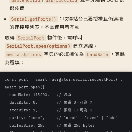
/
或藍牙服務 UUID 篩
usbVendorId
usbProductId
選裝置
：取得站台已獲授權且仍連接
Serial.getPorts()
的連接埠列表，不需使用者互動
取得
物件後，需呼叫
SerialPort
建立連線。
SerialPort.open(options)
字典的必填欄位為
，其餘
SerialOptions
baudRate
為選填：
const port = await navigator.serial.requestPort();

await port.open({

  baudRate: 115200,   // 必填

  dataBits: 8,        // 預設 8，可為 7

  stopBits: 1,        // 預設 1，可為 2

  parity: "none",     // "none" | "even" | "odd"

  bufferSize: 255,    // 預設 255 bytes
