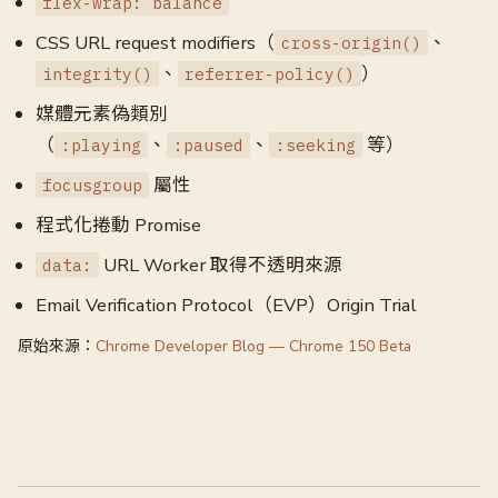
flex-wrap: balance
CSS URL request modifiers（
、
cross-origin()
、
）
integrity()
referrer-policy()
媒體元素偽類別
（
、
、
等）
:playing
:paused
:seeking
屬性
focusgroup
程式化捲動 Promise
URL Worker 取得不透明來源
data:
Email Verification Protocol（EVP）Origin Trial
原始來源：
Chrome Developer Blog — Chrome 150 Beta