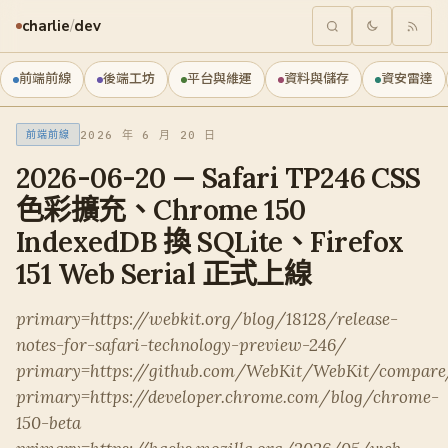
charlie
/
dev
前端前線
後端工坊
平台與維運
資料與儲存
資安雷達
2026 年 6 月 20 日
前端前線
2026-06-20 — Safari TP246 CSS
色彩擴充、Chrome 150
IndexedDB 換 SQLite、Firefox
151 Web Serial 正式上線
primary=https://webkit.org/blog/18128/release-
notes-for-safari-technology-preview-246/
primary=https://github.com/WebKit/WebKit/compare/6
primary=https://developer.chrome.com/blog/chrome-
150-beta