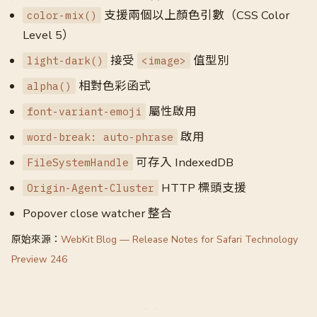
支援兩個以上顏色引數（CSS Color
color-mix()
Level 5）
接受
值型別
light-dark()
<image>
相對色彩函式
alpha()
屬性啟用
font-variant-emoji
啟用
word-break: auto-phrase
可存入 IndexedDB
FileSystemHandle
HTTP 標頭支援
Origin-Agent-Cluster
Popover close watcher 整合
原始來源：
WebKit Blog — Release Notes for Safari Technology
Preview 246