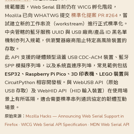
規範層面，Web Serial 目前仍在 WICG 孵化階段，
Mozilla 已向 WHATWG 提交
標準化提案 PR #264
，嘗
試建立新的工作串流（workstream）進行正式標準化。
中央管轄的藍牙服務 UUID 與 USB 廠商/產品 ID 黑名單
機制亦列入規範，供瀏覽器廠商阻止特定高風險裝置的
存取。
此 API 支援的硬體類型涵蓋 USB CDC-ACM 裝置、藍牙
SPP 模擬序列埠，以及系統直連序列埠，常見範例包括
ESP32、Raspberry Pi Pico、3D 印表機、LEGO 裝置
與
CircuitPython 相容開發板。與 WebUSB API（原始
USB 存取）及 WebHID API（HID 輸入裝置）在使用場
景上有所區隔，適合需要標準串列通訊協定的韌體互動
場景。
原始來源：
Mozilla Hacks — Announcing Web Serial Support in
Firefox
·
WICG Web Serial API Specification
·
MDN Web Serial API