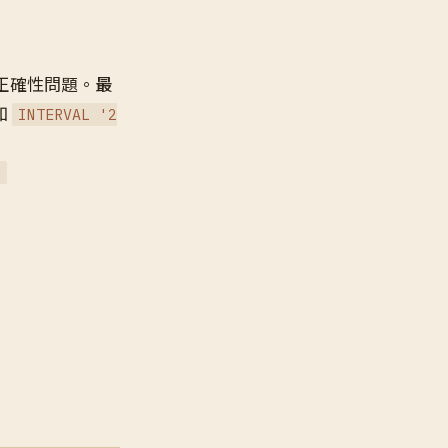
多項正確性問題。
最
如
INTERVAL '2
t