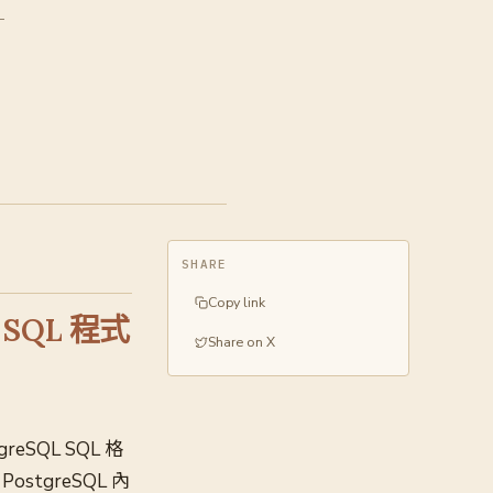
-
SHARE
Copy link
，SQL 程式
Share on X
eSQL SQL 格
ostgreSQL 內