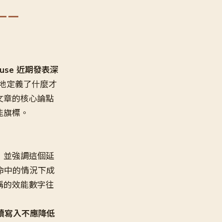
——
House 近期發表深
性地定義了什麼才
文章的核心論點
能旗標。
，並強調這個延
取命中的情況下成
稱的效能數字往
續寫入不應降低