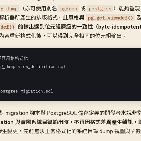
（亦可使用別名
或
）能夠重現 P
pg_dump
pgdump
postgres
解析器所產生的排版格式。
此風格與
pg_get_viewdef()
的輸出達到位元組層級的一致性（byte-idempoten
ndef()
p 內容重新格式化後，可以得到完全相同的位元組輸出。
 相容風格格式化

g_dump view_definition.sql

postgres migration.sql
migration 腳本與 PostgreSQL 儲存定義的開發者來說
migration 與實際系統目錄輸出時，不再因格式差異產生雜訊
，
真的發生變更。先前無法正常格式化的系統目錄 dump 視圖與