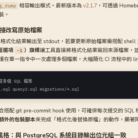
相容輸出模式。最新版本為
v2.1.7
，可透過 Homebr
g_dump
裝。
接改寫原始檔案
能將格式化結果輸出至 stdout，若要更新原始檔案需搭配 shel
短選項
）旗標
讓工具直接將格式化結果寫回來源檔案，
-i
在單一指令中一次處理多個檔案，大幅簡化 CI 流程中的 lint
多個 SQL 檔案

1.sql query2.sql migrations/*.sql
 git pre-commit hook 使用，可確保每次提交的 SQ
額外的包裝腳本
來完成「格式化後替換原檔」的動作，顯著
容風格：與 PostgreSQL 系統目錄輸出位元組一致