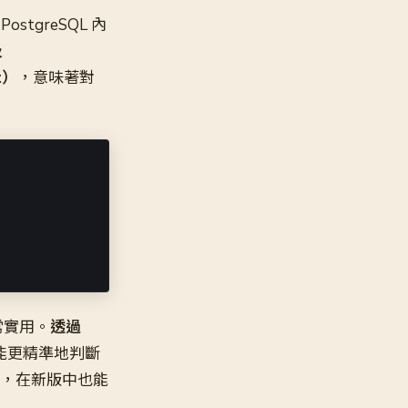
ostgreSQL 內
及
t）
，意味著對
非常實用。
透過
能更精準地判斷
函數，在新版中也能