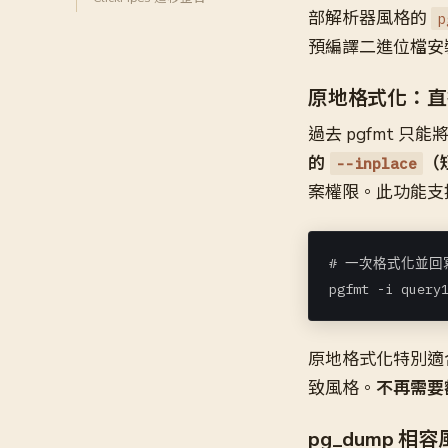
部解析器風格的
p
預編譯二進位檔安
原地格式化：直
過去 pgfmt 只
的
（
--inplace
案權限。此功能支援
# 一次格式化並回寫
pgfmt -i query
原地格式化特別適合搭配
致風格。
不再需要
pg_dump 相