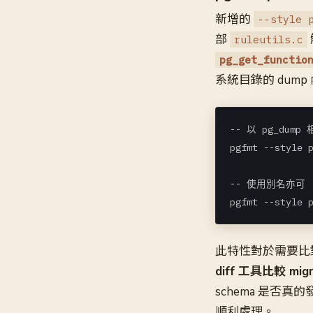
新增的
--style 
部
ruleutils.c
pg_get_functio
系統目錄的 dum
-- 以 pg_dump
pgfmt --style p
-- 使用別名亦可

pgfmt --style 
此特性對於需要比對 
diff 工具比較 
schema 是否
順利處理。