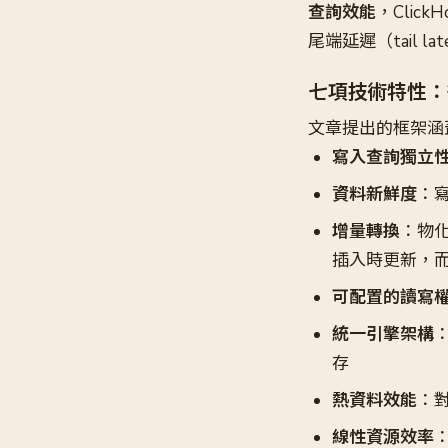
查詢效能
，Clic
尾端延遲（tail 
七項技術特性：
文章提出的框架涵
寫入查詢獨立
資料新鮮度
：
增量轉換
：物化視
插入時更新，
可配置的讀寫
統一引擎架構
存
熱資料效能
：
線性資源效率