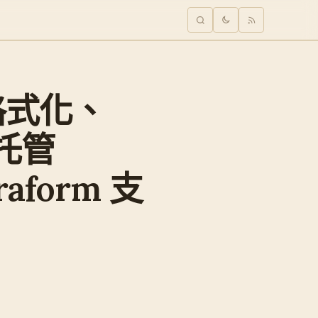
原地格式化、
與托管
raform 支