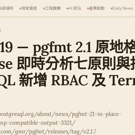
料與儲存
資安雷達
工程趣聞
AI 前沿
產業脈動
Daily News
日
-19 — pgfmt 2.1 
House 即時分析七原則
SQL 新增 RBAC 及 Ter
ostgresql.org/about/news/pgfmt-21-in-place-
mp-compatible-output-3321/
b.com/gmr/pgfmt/releases/tag/v2.1.7