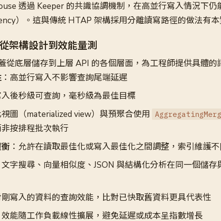
kHouse 透過 Keeper 的共識協調機制，在高並行寫入情況
latency）。這與傳統 HTAP 架構採用分離讀寫路徑的做法
從架構設計到效能量測
蓋從底層儲存到上層 API 的各個層面，為工程師提供具體的
性
：高並行寫入不影響查詢尾端延遲
寫入後秒級可查詢，毫秒級為最佳目標
圖（materialized view）與預聚合使用
AggregatingMer
而非按排程批次執行
權衡
：允許在讀取最佳化或寫入最佳化之間調整，索引維護不
：文字搜尋、向量相似度、JSON 與結構化分析在同一個儲存
對剛寫入的資料的查詢效能，比對已快取舊資料更具代表性
：效能隨工作負載線性擴展，避免延遲或成本呈指數增長