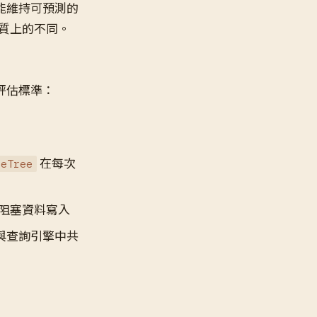
下仍能維持可預測的
有本質上的不同。
評估標準：
在每次
geTree
阻塞資料寫入
與查詢引擎中共