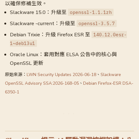
以確保修補生效。
Slackware 15.0：升級至
openssl-1.1.1zh
Slackware -current：升級至
openssl-3.5.7
Debian Trixie：升級 Firefox ESR 至
140.12.0esr-
1~deb13u1
Oracle Linux：套用對應 ELSA 公告中的核心與
OpenSSL 更新
原始來源：
LWN Security Updates 2026-06-18
、
Slackware
OpenSSL Advisory SSA:2026-168-05
、
Debian Firefox-ESR DSA-
6350-1