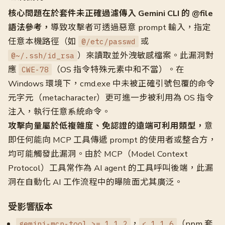
核心問題在於套件未正確過濾傳入 Gemini CLI 的 @file
語法參考，
導致攻擊者可透過惡意 prompt 輸入，指定
任意本機路徑（如
或
@/etc/passwd
）來讀取並外洩敏感檔案。此漏洞對
@~/.ssh/id_rsa
應
（OS 指令特殊元素中和不當）。在
CWE-78
Windows 環境下，cmd.exe 中未被正確引號包覆的命令
元字元（metacharacter）更可進一步被利用為 OS 指令
注入，執行任意系統命令。
攻擊向量屬於低複雜度、免認證的遠端可利用類型，
意
即任何能向 MCP 工具傳遞 prompt 的使用者或整合方，
均可能觸發此漏洞。由於 MCP（Model Context
Protocol）工具常作為 AI agent 的工具呼叫後端，此漏
洞在自動化 AI 工作流程中的曝險面尤其廣泛。
受影響版本
，
（npm 套
gemini-mcp-tool >= 1.1.2
< 1.1.6