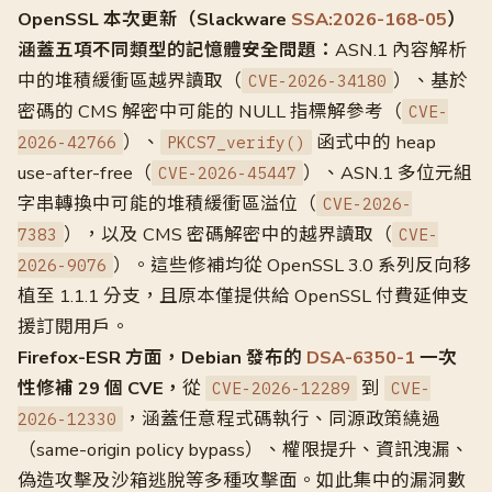
OpenSSL 本次更新（Slackware
SSA:2026-168-05
）
涵蓋五項不同類型的記憶體安全問題：
ASN.1 內容解析
中的堆積緩衝區越界讀取（
）、基於
CVE-2026-34180
密碼的 CMS 解密中可能的 NULL 指標解參考（
CVE-
）、
函式中的 heap
2026-42766
PKCS7_verify()
use-after-free（
）、ASN.1 多位元組
CVE-2026-45447
字串轉換中可能的堆積緩衝區溢位（
CVE-2026-
），以及 CMS 密碼解密中的越界讀取（
7383
CVE-
）。這些修補均從 OpenSSL 3.0 系列反向移
2026-9076
植至 1.1.1 分支，且原本僅提供給 OpenSSL 付費延伸支
援訂閱用戶。
Firefox-ESR 方面，Debian 發布的
DSA-6350-1
一次
性修補 29 個 CVE，
從
到
CVE-2026-12289
CVE-
，涵蓋任意程式碼執行、同源政策繞過
2026-12330
（same-origin policy bypass）、權限提升、資訊洩漏、
偽造攻擊及沙箱逃脫等多種攻擊面。如此集中的漏洞數