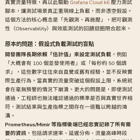
真實流量特徵，再以此驅動
Grafana Cloud k6
壓力測試
腳本，讓測試場景真正重現線上負載，而非憑空假設。
這個方法的核心概念是「先觀測、再施壓」，把可觀測
性（Observability）與效能測試的回饋迴圈閉合起來。
原本的問題：假設式負載測試的盲點
開發團隊長期依賴「估計值」來設定測試負載
，例如
「大概會有 100 個並發使用者」或「每秒約 50 個請
求」，這些數字往往來自直覺或舊有經驗，並不反映實
際生產行為。當真實的流量突破這個假設上限，系統就
會在毫無預警的情況下崩潰。更大的問題是，即便測試
通過，工程師也無法確認通過的標準是否與真實世界相
符，測試結果與生產指標之間存在一道難以跨越的鴻
溝。
Prometheus/Mimir 等指標後端已經忠實記錄了所有需
要的資訊
，包括請求速率、延遲分佈、流量高峰時段