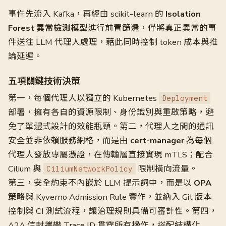
事件先流入 Kafka，再經由 scikit-learn 的
Isolation
Forest 異常檢測模型
進行前置篩選，僅將真正異常的事
件送往 LLM 代理人處理，藉此同時控制 token 成本與推
論延遲。
五項關鍵技術決策
第一，每個代理人以獨立的 Kubernetes
Deployment
部署，擁有各自的資源限制、身份識別與重啟策略，避
免了單體式設計的效能瓶頸。第二，代理人之間的通訊
安全並非依賴服務網格，而是由
cert-manager
為每個
代理人發放專屬憑證，在傳輸層直接實現 mTLS；配合
Cilium 與
限制橫向流量。
CiliumNetworkPolicy
第三，安全約束不內嵌於 LLM 提示詞中，而是以
OPA
策略
與 Kyverno Admission Rule 實作，並納入 Git 版本
控制與 CI 測試流程，讓治理規則具備可審計性。第四，
A2A 信封攜帶 Trace ID 貫穿所有操作，搭配結構化