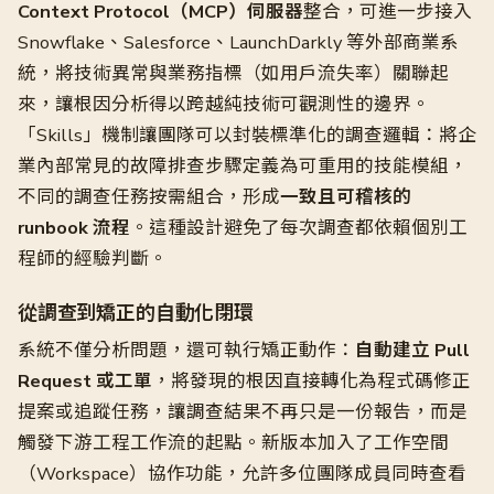
Context Protocol（MCP）伺服器
整合，可進一步接入
Snowflake、Salesforce、LaunchDarkly 等外部商業系
統，將技術異常與業務指標（如用戶流失率）關聯起
來，讓根因分析得以跨越純技術可觀測性的邊界。
「Skills」機制讓團隊可以封裝標準化的調查邏輯：將企
業內部常見的故障排查步驟定義為可重用的技能模組，
不同的調查任務按需組合，形成
一致且可稽核的
runbook 流程
。這種設計避免了每次調查都依賴個別工
程師的經驗判斷。
從調查到矯正的自動化閉環
系統不僅分析問題，還可執行矯正動作：
自動建立 Pull
Request 或工單
，將發現的根因直接轉化為程式碼修正
提案或追蹤任務，讓調查結果不再只是一份報告，而是
觸發下游工程工作流的起點。新版本加入了工作空間
（Workspace）協作功能，允許多位團隊成員同時查看