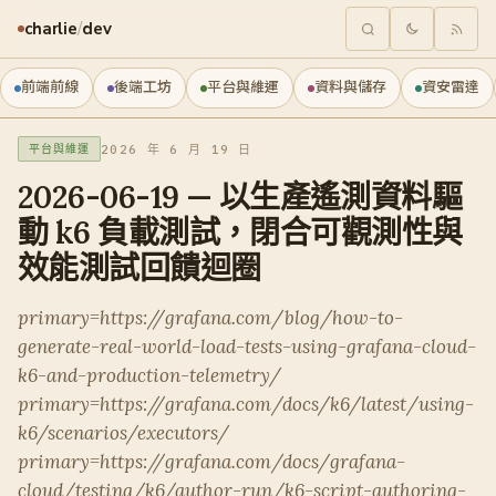
charlie
/
dev
前端前線
後端工坊
平台與維運
資料與儲存
資安雷達
2026 年 6 月 19 日
平台與維運
2026-06-19 — 以生產遙測資料驅
動 k6 負載測試，閉合可觀測性與
效能測試回饋迴圈
primary=https://grafana.com/blog/how-to-
generate-real-world-load-tests-using-grafana-cloud-
k6-and-production-telemetry/
primary=https://grafana.com/docs/k6/latest/using-
k6/scenarios/executors/
primary=https://grafana.com/docs/grafana-
cloud/testing/k6/author-run/k6-script-authoring-