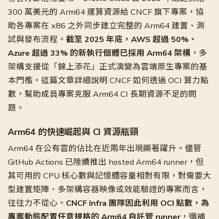
300 萬美元的 Arm64 運算資源給 CNCF 旗下專案，協
助各專案在 x86 之外同步建立完整的 Arm64 建置、測
試與發布流程。
截至 2025 年底，AWS 超過 50%、
Azure 超過 33% 的新執行個體已採用 Arm64 架構
，多
架構支援從「錦上添花」正式演變為雲端原生專案的基
本門檻。這篇文章詳細說明 CNCF 如何透過 OCI 算力點
數，幫助成員專案克服 Arm64 CI 長期資源不足的問
題。
Arm64 的快速崛起與 CI 資源瓶頸
Arm64 在公有雲的佔比在近兩年出現顯著躍升。儘管
GitHub Actions 已陸續推出 hosted Arm64 runner，但
其可用的 CPU 核心數與記憶體容量相對有限，對需要大
型建置矩陣、多架構容器映像或效能驗證的專案而言，
往往力不從心。
CNCF Infra 團隊因此利用 OCI 點數，為
專案動態配置任意規格的 Arm64 自託管 runner
，彌補