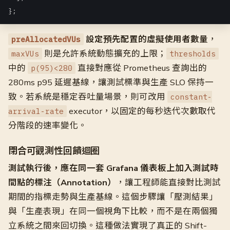
};
設定預先配置的虛擬使用者數量
，
preAllocatedVUs
則是允許系統動態擴充的上限；
maxVUs
thresholds
中的
直接對應從 Prometheus 查詢出的
p(95)<280
280ms p95 延遲基線，讓測試標準與生產 SLO 保持一
致。若系統是穩定吞吐量場景，則可改用
constant-
executor，以固定的每秒迭代次數取代
arrival-rate
分階段的速率變化。
閉合可觀測性回饋迴圈
測試執行後，應在同一套 Grafana 儀表板上加入測試時
間點的標注（Annotation）
，讓工程師能直接對比測試
期間的指標走勢與生產基線。這個步驟讓「壓測結果」
與「生產表現」在同一個視角下比較，而不是在兩個獨
立系統之間來回切換。這種做法實現了真正的 Shift-