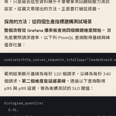
等，只是過去這些資料幾乎不會被拿來回饋給壓力測試
設定。這篇文章提出的方法，正是要打破這道牆。
採用的方法：從四個生產指標建構測試場景
整個流程從 Grafana 儀表板查詢四個關鍵維度開始。
首
先是實際請求速率，以下列 PromQL 查詢取得基線與峰
值吞吐量：
sum(rate(http_server_requests_total{app="leaderboard-a
範例結果顯示基線為每秒 120 個請求，尖峰為每秒 340
個請求。
第二個維度是延遲基線
，透過以下查詢取得
p95 與 p99 延遲，做為後續測試的 SLO 閾值：
histogram_quantile(

  0.95,
