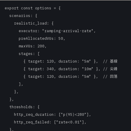
export const options = {

  scenarios: {

    realistic_load: {

      executor: "ramping-arrival-rate",

      preAllocatedVUs: 50,

      maxVUs: 200,

      stages: [

        { target: 120, duration: "5m" },  // 基線

        { target: 340, duration: "10m" }, // 尖峰

        { target: 120, duration: "5m" },  // 回落

      ],

    },

  },

  thresholds: {

    http_req_duration: ["p(95)<280"],

    http_req_failed: ["rate<0.01"],

  },
