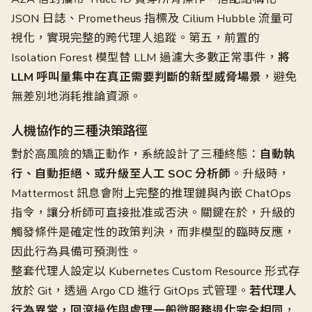
JSON 日誌、Prometheus 指標及 Cilium Hubble 流量可
視化，實現完整的跨代理人追蹤。第五，前置的
Isolation Forest 模型替 LLM 過濾大多數正常事件，
將
LLM 呼叫量集中在真正需要判斷的新型威脅場景
，避免
無差別地消耗推論資源。
人機協作的三種決策路徑
對於高風險的矯正動作，系統設計了三種終態：
自動執
行、自動拒絕、或升級至人工 SOC 分析師
。升級時，
Mattermost 訊息會附上完整的推理鏈與內嵌 ChatOps
指令，讓分析師可直接批准或否決。關鍵在於，升級的
觸發條件是確定性的政策判決，而非模型的臨時反應，
因此行為具備可預測性。
整套代理人設定以 Kubernetes Custom Resource 形式存
放於 Git，透過 Argo CD 進行 GitOps 式管理。
若代理人
行為異常，回滾操作與處理一般微服務退化完全相同
，