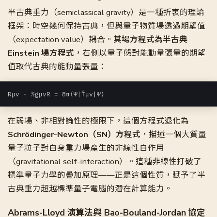
半古典重力（semiclassical gravity）是一種折衷的理論
框架：時空幾何保持古典，但與量子物質場透過期望值
（expectation value）耦合。
其場方程式為半古典
Einstein 場方程式
，右側以量子態對能動量張量的期望
值取代古典的能動量張量：
Rμν - ½gμνR = 8π⟨Ψ|T̂μν|Ψ⟩
在弱場、非相對論性的極限下，這個方程式退化為
Schrödinger-Newton（SN）方程式
，描述一個大質量
量子粒子對自身重力場產生的非線性自作用
（gravitational self-interaction）。這種非線性打破了
標準量子力學的疊加原理——正是這個性質，賦予了半
古典重力超越標準量子電腦的潛在計算能力。
Abrams-Lloyd 演算法與 Bao-Bouland-Jordan 協定