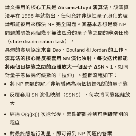
論文採用的核心工具是
Abrams-Lloyd 演算法
，該演算
法早在 1998 年就指出，任何允許非線性量子演化的理
論都能被用來解決 NP 完全問題。其基本思想是將 NP
問題編碼為兩個幾乎無法區分的量子態之間的辨別任務
（state discrimination task）。
具體的實現協定來自 Bao、Bouland 和 Jordan 的工作。
演算法的核心是反覆套用 SN 演化映射，每次迭代都能
將兩個目標態之間的距離放大一個因子 ΔSN > 1
，如同
對量子態做幾何級數的「拉伸」。整個流程如下：
將 NP 問題的解／非解編碼為兩個初始相近的量子態
反覆套用 SN 演化映射（SSNS），每次將兩態距離放
大
經過 O(q(|x|)) 次迭代後，兩態距離達到可明確辨別的
程度
對最終態進行測量，即可得到 NP 問題的答案