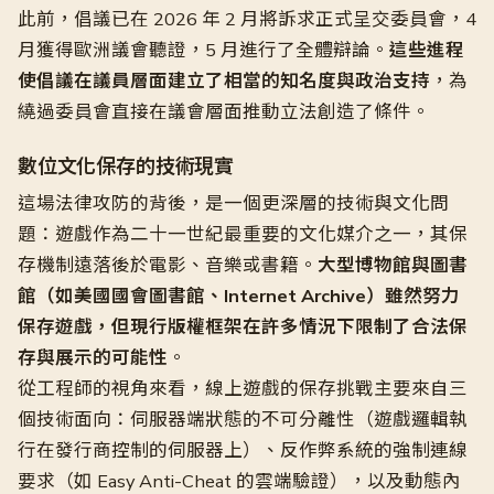
此前，倡議已在 2026 年 2 月將訴求正式呈交委員會，4
月獲得歐洲議會聽證，5 月進行了全體辯論。
這些進程
使倡議在議員層面建立了相當的知名度與政治支持
，為
繞過委員會直接在議會層面推動立法創造了條件。
數位文化保存的技術現實
這場法律攻防的背後，是一個更深層的技術與文化問
題：遊戲作為二十一世紀最重要的文化媒介之一，其保
存機制遠落後於電影、音樂或書籍。
大型博物館與圖書
館（如美國國會圖書館、Internet Archive）雖然努力
保存遊戲，但現行版權框架在許多情況下限制了合法保
存與展示的可能性
。
從工程師的視角來看，線上遊戲的保存挑戰主要來自三
個技術面向：伺服器端狀態的不可分離性（遊戲邏輯執
行在發行商控制的伺服器上）、反作弊系統的強制連線
要求（如 Easy Anti-Cheat 的雲端驗證），以及動態內