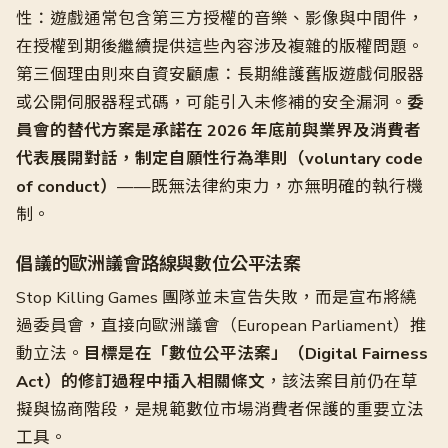
性：遊戲通常包含第三方授權的音樂、影像與中間件，
在授權到期後繼續提供這些內容涉及複雜的版權問題。
第三個理由則來自資安顧慮：長期維護舊版遊戲伺服器
或公開伺服器程式碼，可能引入未修補的安全漏洞。
委
員會的替代方案是承諾在 2026 年底前與業界及消費者
代表展開對話，制定自願性行為準則（voluntary code
of conduct）
——既無法律約束力，亦無明確的執行機
制。
倡議的歐洲議會路線與數位公平法案
Stop Killing Games 團隊並未宣告失敗，而是宣布將繞
過委員會，直接向歐洲議會（European Parliament）推
動立法。
目標是在「數位公平法案」（Digital Fairness
Act）的修訂過程中插入相關條文
，該法案目前仍在草
擬與協商階段，是規範數位市場消費者保護的重要立法
工具。