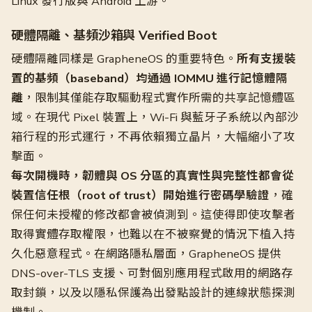
Linux 發行版與 Android 上游。
硬體隔離、基頻沙箱與 Verified Boot
硬體隔離同樣是 GrapheneOS 的重要特色。
所有支援裝
置的基頻（baseband）均通過 IOMMU 進行記憶體隔
離
，限制其僅能存取驅動程式實作所需的共享記憶體區
域。在現代 Pixel 裝置上，Wi-Fi 與藍牙子系統以內部沙
箱行程的形式運行，不再依賴獨立晶片，大幅縮小了攻
擊面。
每次開機時，韌體與 OS 分區的真實性與完整性都會從
裝置信任根（root of trust）開始進行密碼學驗證
，確
保任何未授權的修改都會被偵測到。這使得即使攻擊者
取得實體存取權限，也難以在不被察覺的情況下植入持
久化惡意程式。在網路隱私層面，GrapheneOS 提供
DNS-over-TLS 支援、可對個別應用程式啟用的網路存
取封鎖，以及以隱私保護為出發點設計的連線狀態探測