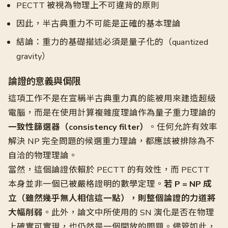
PECTT 被視為物理上不可違背的原則
因此，半古典重力不可能是正確的基本理論
結論：重力的基礎描述必須是量子化的（quantized
gravity）
論證的意義與侷限
這項工作不是在宣稱半古典重力真的能被用來建造超級
電腦，而是在使用計算複雜度理論作為量子重力理論的
一致性篩選器（consistency filter）
。任何允許有效率
解決 NP 完全問題的候選重力理論，都應該被排除為不
自洽的物理理論。
當然，這個論證依賴於 PECTT 的有效性，而 PECTT
本身並非一個已被嚴格證明的數學定理。
若 P = NP 成
立（雖然幾乎無人相信這一點），則整個論證的力道將
大幅削弱
。此外，論文中所使用的 SN 演化是否在物理
上確實可實現，也仍然是一個開放的問題。儘管如此，