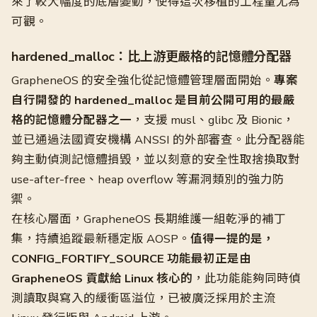
來了較大幅度的底層變動，使得這次移植的工程量尤為
可觀。
hardened_malloc：比上游更嚴格的記憶體分配器
GrapheneOS 的安全強化從記憶體管理層面開始。
專案
自行開發的 hardened_malloc 是目前公開可用的最嚴
格的記憶體分配器之一
，支援 musl、glibc 及 Bionic，
並已通過法國資安機構 ANSSI 的外部審查。此分配器能
夠主動偵測記憶體損毀，並以刻意的安全性取捨換取對
use-after-free、heap overflow 等漏洞類別的強力防
禦。
在核心層面，GrapheneOS 長期維護一組乾淨的補丁
集，持續追蹤最新穩定版 AOSP。
值得一提的是，
CONFIG_FORTIFY_SOURCE 功能最初正是由
GrapheneOS 貢獻給 Linux 核心的
，此功能能夠同時偵
測讀取與寫入的緩衝區溢位，已被廣泛採用於主流