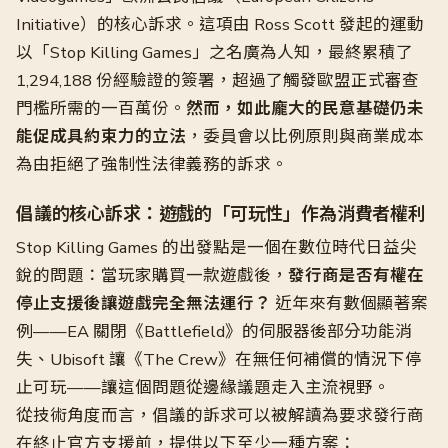
Initiative）的核心訴求。這項由 Ross Scott 發起的運動
以「Stop Killing Games」之名廣為人知，最終累積了
1,294,188 份經驗證的簽署，超過了觸發歐盟正式審查
門檻所需的一百萬份。
然而，如此龐大的民意基礎仍未
能促成具約束力的立法
，委員會以比例原則與商業成本
為由拒絕了強制性法律義務的訴求。
倡議的核心訴求：遊戲的「可玩性」作為消費者權利
Stop Killing Games 的出發點是一個在數位時代日益尖
銳的問題：當玩家購買一款遊戲後，
發行商是否有權在
停止支援後讓遊戲完全無法運行？
近年來有數個顯著案
例——EA 關閉《Battlefield》的伺服器後部分功能消
失、Ubisoft 讓《The Crew》在無任何補償的情況下停
止可玩——讓這個問題從邊緣議題走入主流視野。
從技術角度而言，倡議的訴求可以被解讀為要求發行商
在終止官方支援前，提供以下至少一種方案：