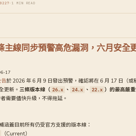
0227
·
1 MIN READ
js 三條主線同步預警高危漏洞，六月安
06-17
公告
於 2026 年 6 月 9 日發出預警，確認將在 6 月 17 日
全更新。
三條版本線（
、
、
）的最高嚴重
26.x
24.x
22.x
發者需要儘快升級，不得拖延。
補涵蓋目前所有仍受官方支援的版本線：
（Current）