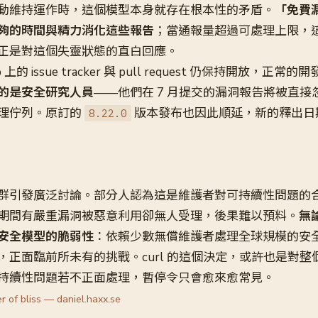
動維持運作時，這個模型本身就存在根本性的矛盾。
「免費
夠的時間與精力消化這些報告
；當通報量超過可處理上限，
正是對這個失靈狀態的直白回應。
上的 issue tracker 與 pull request 仍保持開放，正
的是安全研究人員
——他們在 7 月提交的漏洞報告將被直接
理佇列。原訂的
版本發布也因此順延，新的釋出日期為 
8.22.0
群引發廣泛討論。部分人認為這是維護者對可持續性問題的
期間有嚴重漏洞被惡意利用卻無人受理，後果難以預料。
無
安全模型的脆弱性
：依賴少數無償維護者處理全球規模的安全風
，正面臨前所未有的挑戰。curl 的這個決定，或許也是對整
持續性問題若不正面處理，暫停令只會愈來愈常見。
r of bliss — daniel.haxx.se