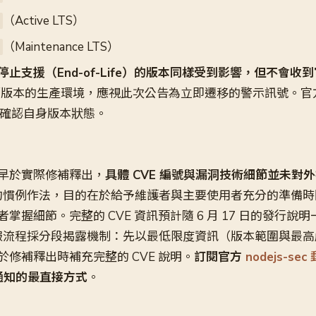
（Active LTS）
（Maintenance LTS）
停止支援（End-of-Life）的版本同樣受到影響，但不會收
版本的生產環境，應視此次公告為立即遷移的警示訊號。官
確認自身版本狀態。
早於實際修補釋出，
具體 CVE 編號與漏洞技術細節並未對
全流程的慣例作法，目的在於給予維護者與主要使用者充分的準備
掌握細節。完整的 CVE 資訊預計隨 6 月 17 日的發行說
安全通報流程採分段揭露機制：先以最低限度資訊（版本範圍與最
修補釋出時補充完整的 CVE 說明。
訂閱官方
nodejs-se
 通知的最直接方式
。