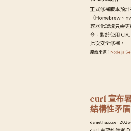
正式修補版本預計在 2
（Homebrew、n
容器化環境只需更新
令。對於使用 CI
此次安全修補。
原始來源：
Node.js Se
curl 
結構性矛盾
daniel.haxx.se · 202
curl 主要維護者 Dan