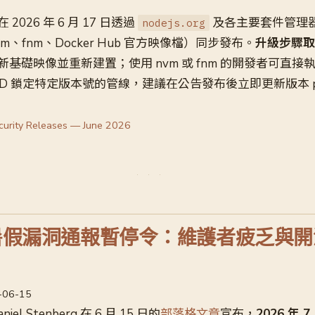
026 年 6 月 17 日透過
及各主要套件管理
nodejs.org
vm、fnm、Docker Hub 官方映像檔）同步發布。
升級步驟取
基礎映像並重新建置；使用 nvm 或 fnm 的開發者可直接
/CD 鎖定特定版本號的管線，建議在公告發布後立即更新版本 
curity Releases — June 2026
宣布暑假漏洞通報暫停令：維護者疲乏與
6-06-15
iel Stenberg 在 6 月 15 日的
部落格文章
宣布，
2026 年 