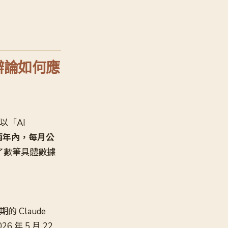
社群辯論如何應
以「AI
兩年內，每月公
了數筆具體數據
 Claude
26 年 5 月 22