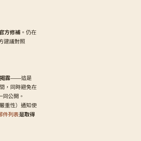
到官方修補
。仍在
方建議對照
外揭露
——這是
時間，同時避免在
明一同公開。
高嚴重性）通知使
c 郵件列表
是取得