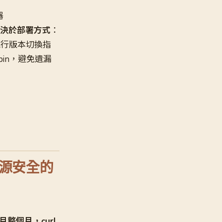
器
決於部署方式
：
執行版本切換指
pin，避免遺漏
開源安全的
7 月整個月，curl