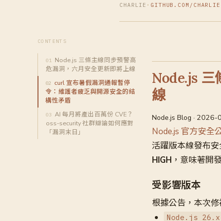
CHARLIE
·
GITHUB.COM/CHARLIE
CONTENTS
Node.js 三條主線同步預警高
危漏洞，六月安全更新即將上線
Node.
curl 宣布暑假漏洞通報暫停
線
令：維護者疲乏與開源安全的結
構性矛盾
AI 每月將產出百萬份 CVE？
Node.js Blog · 2026-
oss-security 社群辯論如何應對
Node.js 官方安全
「漏洞末日」
活躍版本線發布安
HIGH
，意味著開
受影響版本
根據公告，本次修
Node.js 26.x