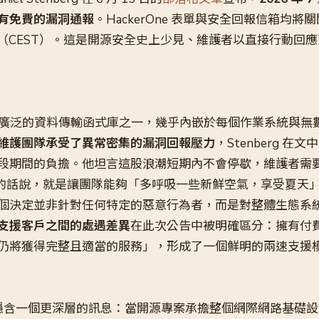
有免費的漏洞通報
。HackerOne 表單與安全回報信箱均
 9 點（CEST）。這是開源安全史上少見、維護者以直接行動回
使用最廣泛的資料傳輸函式庫之一，幾乎內嵌於每個作業系統與無
維護團隊承受了異常密集的漏洞回報壓力
，Stenberg 在文
形容這段期間的負擔。他坦言這股浪潮短期內不會停歇，維護者
erg 的話說，就是讓團隊能夠「多呼吸一些新鮮空氣，享受夏天
個決定並非針對任何特定的惡意行為者，而是對整體生態系
支援客戶之間的處遇差異
在此次公告中被明確區分：擁有付
仍將獲得完整且適當的服務」，形成了一個鮮明的兩速支援
的文章隱含一個更深層的訊息：當開源專案承擔整個網際網路基礎