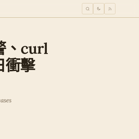
警、curl
日衝擊
eases