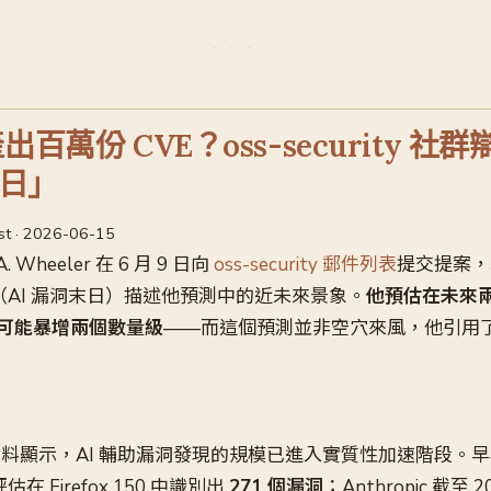
出百萬份 CVE？oss-security 
日」
list · 2026-06-15
. Wheeler 在 6 月 9 日向
oss-security 郵件列表
提交提案，
pse」（AI 漏洞末日）描述他預測中的近未來景象。
他預估在未來
可能暴增兩個數量級
——而這個預測並非空穴來風，他引用
的資料顯示，AI 輔助漏洞發現的規模已進入實質性加速階段。早期的
 評估在 Firefox 150 中識別出
271 個漏洞
；Anthropic 截至 20