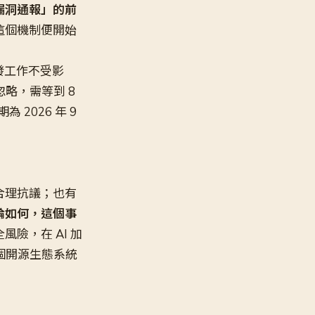
漏洞通報」的前
這個機制便開始
常的開發工作不受影
忽略，需等到 8
2026 年 9
合理抗議；也有
論如何，這個事
險，在 AI 加
個開源生態系統