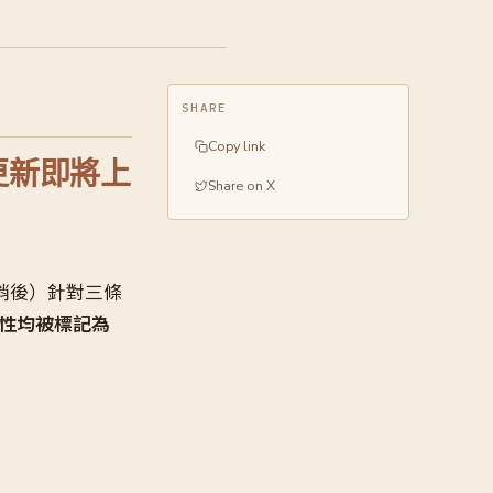
SHARE
Copy link
全更新即將上
Share on X
（或稍後）針對三條
性均被標記為