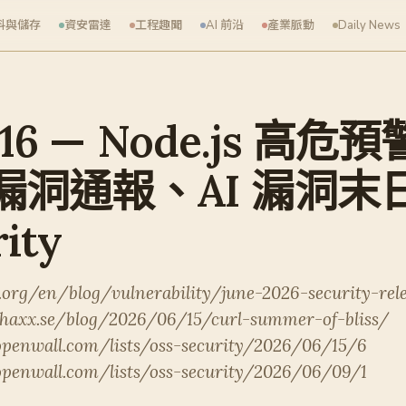
料與儲存
資安雷達
工程趣聞
AI 前沿
產業脈動
Daily News
-16 — Node.js 高危預
漏洞通報、AI 漏洞末
ity
.org/en/blog/vulnerability/june-2026-security-rel
.haxx.se/blog/2026/06/15/curl-summer-of-bliss/
penwall.com/lists/oss-security/2026/06/15/6
penwall.com/lists/oss-security/2026/06/09/1