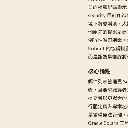
日的揭露紀錄顯示
security 
境下將會崩潰，
人
他原先的提案是建
例行性漏洞揭露，讓主列
Kohout 的協
而是認為量變終將
核心論點
郵件列表管理員 So
峰，且要求維護者
提交者以更聚合的方
行固定寫入專案名
量變得無法管理，
Oracle Solaris 