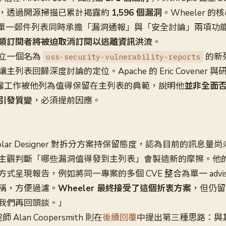
，透過開源掃描已累計揭露約
1,596 個漏洞
。Wheeler 的
目前作為單一郵件列表同時承擔「漏洞通報」與「安全討論」兩項
類訂閱者將被迫取消訂閱以逃離資訊洪流
。
立一個名為
的新
oss-security-vulnerability-reports
表回歸深度討論的定位。Apache 的 Eric Covener 與研究
調揭露工作被他列為值得保留在主列表的典範，說明他
並非全面
引發質變
，必須提前因應。
lar Designer 對拆分方案持保留態度，認為目前的訊息量
主觀判斷「哪些漏洞值得發到主列表」會製造新的摩擦。他
式呈現報告，例如將同一專案的多個 CVE 整合為單一 advi
稱，方便過濾。
Wheeler 最終接受了這個折衷方案
，但仍留
我們再回頭談。」
工程師 Alan Coopersmith 則在
後續回覆
中提出第三種思路：與