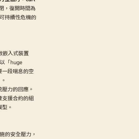
將關閉，復開時間為
應可持續性危機的
數嵌入式裝置
中以「huge
需要一段喘息的空
」。
統壓力的回應。
費支援合約的組
模型。
設施的安全壓力，