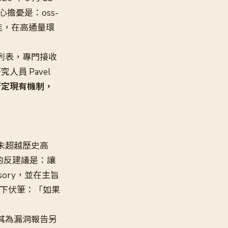
核心擔憂是：oss-
功能，在高通量環
列表，專門接收
人員 Pavel
否定現有機制，
尚未超越歷史高
的反建議是：讓
sory，並在主旨
下伏筆：「如果
其為漏洞報告另