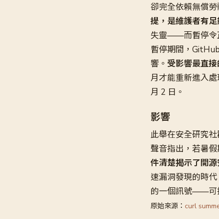
卻完全依賴無償勞
提，是維護者有足
失靈——而暫停令
暫停期間，GitHub 
響。
受影響最直接
月才能重新進入處
月 2 日。
影響
此舉在安全研究社
聲音指出，若暑假
件清楚揭示了開源
速漏洞發現的時代
的一個訊號——可
原始來源：
curl summe