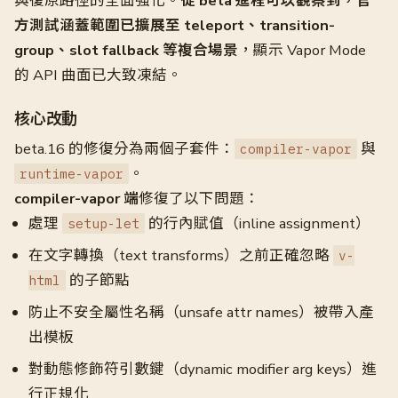
與復原路徑的全面強化。
從 beta 進程可以觀察到，官
方測試涵蓋範圍已擴展至 teleport、transition-
group、slot fallback 等複合場景
，顯示 Vapor Mode
的 API 曲面已大致凍結。
核心改動
beta.16 的修復分為兩個子套件：
與
compiler-vapor
。
runtime-vapor
compiler-vapor 端
修復了以下問題：
處理
的行內賦值（inline assignment）
setup-let
在文字轉換（text transforms）之前正確忽略
v-
的子節點
html
防止不安全屬性名稱（unsafe attr names）被帶入產
出模板
對動態修飾符引數鍵（dynamic modifier arg keys）進
行正規化