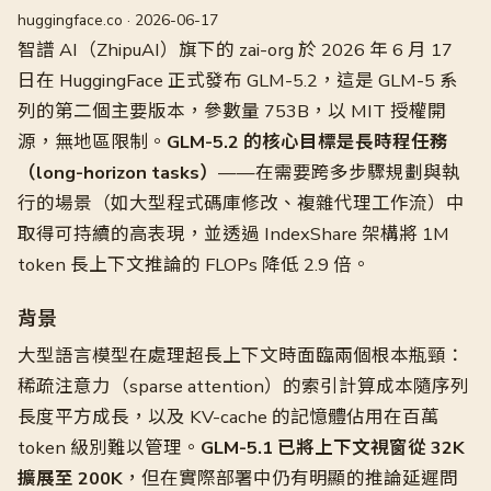
huggingface.co · 2026-06-17
智譜 AI（ZhipuAI）旗下的 zai-org 於 2026 年 6 月 17
日在 HuggingFace 正式發布 GLM-5.2，這是 GLM-5 系
列的第二個主要版本，參數量 753B，以 MIT 授權開
源，無地區限制。
GLM-5.2 的核心目標是長時程任務
（long-horizon tasks）
——在需要跨多步驟規劃與執
行的場景（如大型程式碼庫修改、複雜代理工作流）中
取得可持續的高表現，並透過 IndexShare 架構將 1M
token 長上下文推論的 FLOPs 降低 2.9 倍。
背景
大型語言模型在處理超長上下文時面臨兩個根本瓶頸：
稀疏注意力（sparse attention）的索引計算成本隨序列
長度平方成長，以及 KV-cache 的記憶體佔用在百萬
token 級別難以管理。
GLM-5.1 已將上下文視窗從 32K
擴展至 200K
，但在實際部署中仍有明顯的推論延遲問