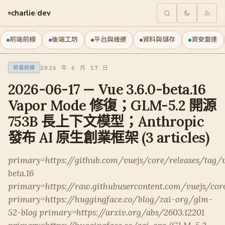
charlie
/
dev
前端前線
後端工坊
平台與維運
資料與儲存
資安雷達
2026 年 6 月 17 日
前端前線
2026-06-17 — Vue 3.6.0-beta.16
Vapor Mode 修復；GLM-5.2 開源
753B 長上下文模型；Anthropic
發布 AI 原生創業框架 (3 articles)
primary=https://github.com/vuejs/core/releases/tag/v
beta.16
primary=https://raw.githubusercontent.com/vuejs
primary=https://huggingface.co/blog/zai-org/glm-
52-blog primary=https://arxiv.org/abs/2603.12201