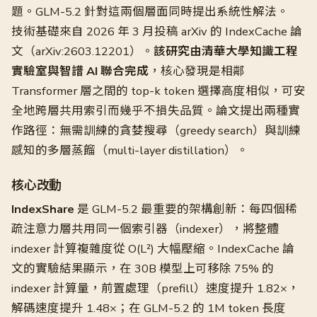
題。GLM-5.2 針對這兩個層面同時提出系統性解法。
技術基礎來自 2026 年 3 月投稿 arXiv 的 IndexCache 論
文（arXiv:2603.12201）。
該研究由清華大學知識工程
實驗室與智譜 AI 聯合完成
，核心發現是相鄰
Transformer 層之間的 top-k token 選擇高度相似，可安
全地跨層共用索引而幾乎不損失品質。論文提出兩種實
作路徑：無需訓練的貪婪搜尋（greedy search）與訓練
感知的多層蒸餾（multi-layer distillation）。
核心改動
IndexShare
是 GLM-5.2 最重要的架構創新：每四個稀
疏注意力層共用同一個索引器（indexer），將整體
indexer 計算複雜度從 O(L²) 大幅壓縮。IndexCache 論
文的實驗結果顯示，在 30B 模型上可移除 75% 的
indexer 計算量，前置處理（prefill）速度提升 1.82×，
解碼速度提升 1.48×；在 GLM-5.2 的 1M token 長度