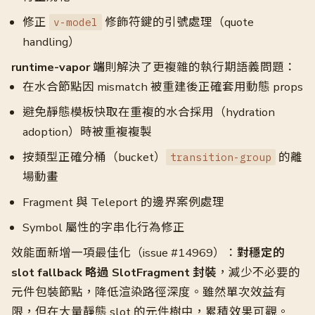
修正
修飾符鍵的引號處理（quote
v-model
handling）
runtime-vapor 端
則解決了更複雜的執行期語義問題：
在水合節點因 mismatch 被重建後正確套用動態 props
避免靜態模板快取在重複的水合採用（hydration
adoption）時被重複複製
按類型正確分桶（bucket）
的離
transition-group
場動畫
Fragment 與 Teleport 的邊界案例處理
Symbol 屬性的字串化行為修正
效能面新增一項最佳化（issue #14969）：
對穩定的
slot fallback 略過 SlotFragment 封裝
，減少不必要的
元件包裝節點，降低渲染路徑深度。雖然單次效益有
限，但在大量靜態 slot 的元件樹中，累積效果可觀。