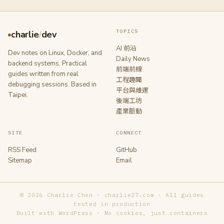
TOPICS
charlie
/
dev
AI 前沿
Dev notes on Linux, Docker, and
Daily News
backend systems. Practical
前端前線
guides written from real
工程趣聞
debugging sessions. Based in
平台與維運
Taipei.
後端工坊
產業脈動
SITE
CONNECT
RSS Feed
GitHub
Sitemap
Email
© 2026 Charlie Chen · charlie27.com · All guides
tested in production
Built with WordPress · No cookies, just containers