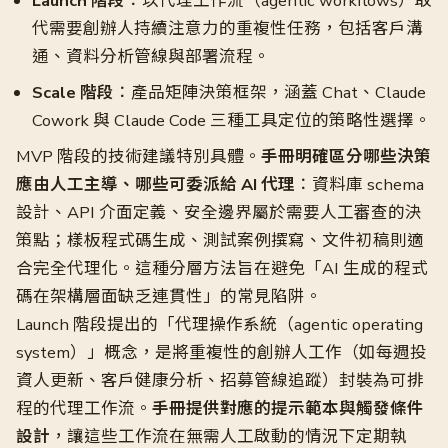
Launch 階段
：以代理工作流（agentic workflows）取
代需要創辦人持續注意力的重複性任務，包括客戶溝
通、資料分析管線與部署流程。
Scale 階段
：產品矩陣決策框架，涵蓋 Chat、Claude
Cowork 與 Claude Code 三種工具定位的策略性選擇。
MVP 階段的技術建議特別具體。
手冊明確區分哪些決策
應由人工主導、哪些可委派給 AI 代理
：資料庫 schema
設計、API 介面定義、安全邊界屬於需要人工審查的決
策點；樣板程式碼生成、測試案例撰寫、文件初稿則適
合完全代理化。這種分層方法旨在避免「AI 生成的程式
碼在架構層面缺乏連貫性」的常見陷阱。
Launch 階段提出的「代理操作系統（agentic operating
system）」概念，是將重複性的創辦人工作（如每週投
資人更新、客戶健康分析、招募管線追蹤）封裝為可排
程的代理工作流。
手冊提供對應的提示範本與觸發條件
設計
，讓這些工作流在無需人工啟動的情況下定期執