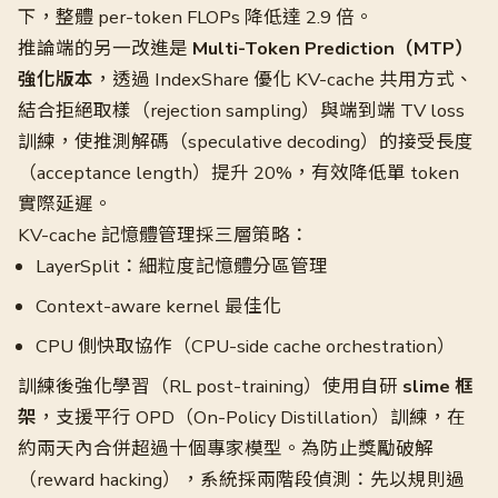
下，整體 per-token FLOPs 降低達 2.9 倍。
推論端的另一改進是
Multi-Token Prediction（MTP）
強化版本
，透過 IndexShare 優化 KV-cache 共用方式、
結合拒絕取樣（rejection sampling）與端到端 TV loss
訓練，使推測解碼（speculative decoding）的接受長度
（acceptance length）提升 20%，有效降低單 token
實際延遲。
KV-cache 記憶體管理採三層策略：
LayerSplit：細粒度記憶體分區管理
Context-aware kernel 最佳化
CPU 側快取協作（CPU-side cache orchestration）
訓練後強化學習（RL post-training）使用自研
slime 框
架
，支援平行 OPD（On-Policy Distillation）訓練，在
約兩天內合併超過十個專家模型。為防止獎勵破解
（reward hacking），系統採兩階段偵測：先以規則過