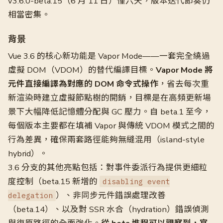
v3.6.0-beta.15（6 月 11 日）僅六天，版本迭代節奏仍
相當密集。
背景
Vue 3.6 的核心新功能是 Vapor Mode——一套完全繞過
虛擬 DOM（VDOM）的替代編譯目標。
Vapor Mode 將
元件直接編譯為對應的 DOM 命令式操作
，省去每次重
新渲染時建立虛擬節點樹的開銷，目標是在高頻更新場
景下大幅降低記憶體分配與 GC 壓力。自 beta.1 至今，
每個版本主要都在填補 Vapor 與傳統 VDOM 模式之間的
行為差異，確保兩套路徑能夠無縫混用（island-style
hybrid）。
3.6 分支的其他亮點包括：對事件委派行為提供更細粒
度控制（beta.15 新增的
disabling event
）、非同步元件錯誤處理改善
delegation
（beta.14）、以及對 SSR 水合（hydration）錯誤偵測