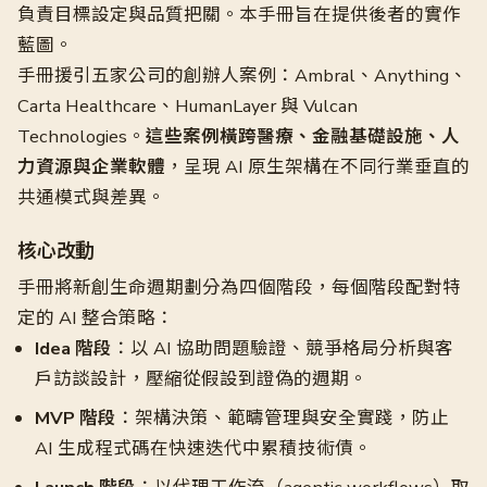
負責目標設定與品質把關。本手冊旨在提供後者的實作
藍圖。
手冊援引五家公司的創辦人案例：Ambral、Anything、
Carta Healthcare、HumanLayer 與 Vulcan
Technologies。
這些案例橫跨醫療、金融基礎設施、人
力資源與企業軟體
，呈現 AI 原生架構在不同行業垂直的
共通模式與差異。
核心改動
手冊將新創生命週期劃分為四個階段，每個階段配對特
定的 AI 整合策略：
Idea 階段
：以 AI 協助問題驗證、競爭格局分析與客
戶訪談設計，壓縮從假設到證偽的週期。
MVP 階段
：架構決策、範疇管理與安全實踐，防止
AI 生成程式碼在快速迭代中累積技術債。