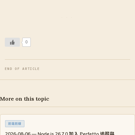
0
END OF ARTICLE
More on this topic
前端前線
2026-08-06 — Node.js 26.7.0 加入 Perfetto 追蹤與