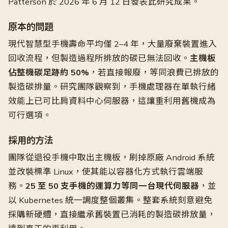
Patterson 於 2026 年 6 月 12 日發表此研究成果。
原本的問題
現代智慧型手機壽命平均僅 2–4 年，大量廢棄裝置進入
回收流程，但製造過程所排放的碳已無法回收。
主機板
佔整機碳足跡約 50%
，若直接報廢，等同浪費已排放的
製造碳排量。研究團隊觀察到，手機處理器在單執行緒
效能上已可比肩資料中心伺服器，這讓重利用舊機成為
可行選項。
採用的方法
團隊從退役手機中取出主機板，刷掉原廠 Android 系統
並改裝標準 Linux，使其能以容器化方式執行雲端服
務。
25 至 50 支手機的運算力等同一台現代伺服器
，並
以 Kubernetes 統一調度整個叢集。整套系統刻意避免
採購新硬體，直接繼承舊裝置已消耗的製造碳排放量，