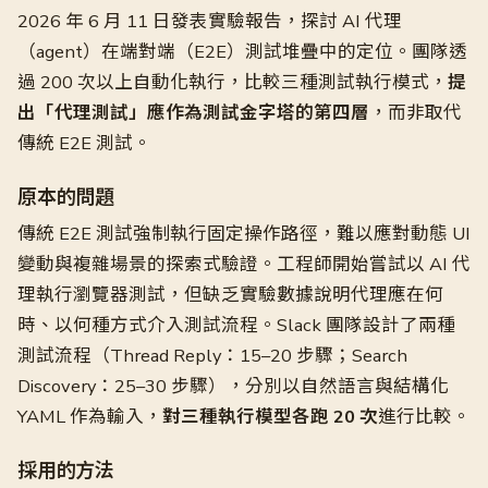
2026 年 6 月 11 日發表實驗報告，探討 AI 代理
（agent）在端對端（E2E）測試堆疊中的定位。團隊透
過 200 次以上自動化執行，比較三種測試執行模式，
提
出「代理測試」應作為測試金字塔的第四層
，而非取代
傳統 E2E 測試。
原本的問題
傳統 E2E 測試強制執行固定操作路徑，難以應對動態 UI
變動與複雜場景的探索式驗證。工程師開始嘗試以 AI 代
理執行瀏覽器測試，但缺乏實驗數據說明代理應在何
時、以何種方式介入測試流程。Slack 團隊設計了兩種
測試流程（Thread Reply：15–20 步驟；Search
Discovery：25–30 步驟），分別以自然語言與結構化
YAML 作為輸入，
對三種執行模型各跑 20 次
進行比較。
採用的方法