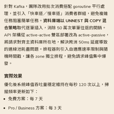
針對 Kafka，團隊改用批次消費搭配 goroutine 平行處
理，並引入「快車道／慢車道」消費者群組，避免複雜
任務阻塞簡單任務。
資料庫端以 UNNEST 與 COPY 混
合策略
取代逐筆插入，消除 50 萬次單筆往返的開銷。
API 架構從 active-active 雙區部署改為 active-passive，
將請求對齊主資料庫所在地，解決跨洲 50ms 延遲導致
的連線池耗盡問題。排程器則引入自適應速率限制與隨
機時間戳，讓各 zone 獨立排程，避免請求峰值集中爆
發。
實際效果
優化後系統峰值吞吐量穩定維持在每秒 120 次以上，掃
描頻率更新如下：
免費方案：每 7 天
Pro / Business 方案：每 3 天