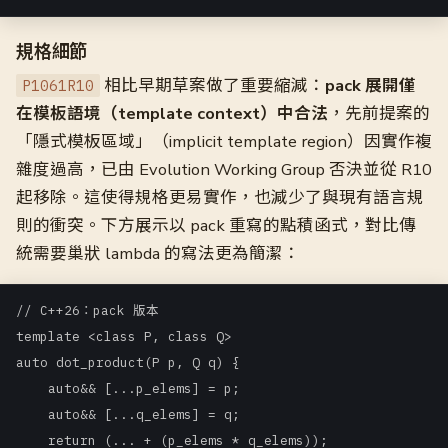
規格細節
相比早期草案做了重要縮減：
pack 展開僅
P1061R10
在模板語境（template context）中合法
，先前提案的
「隱式模板區域」（implicit template region）因實作複
雜度過高，已由 Evolution Working Group 否決並從 R10
起移除。這使得規格更易實作，也減少了與現有語言規
則的衝突。下方展示以 pack 重寫的點積函式，對比傳
統需要巢狀 lambda 的寫法更為簡潔：
// C++26：pack 版本

template <class P, class Q>

auto dot_product(P p, Q q) {

    auto&& [...p_elems] = p;

    auto&& [...q_elems] = q;

    return (... + (p_elems * q_elems));
