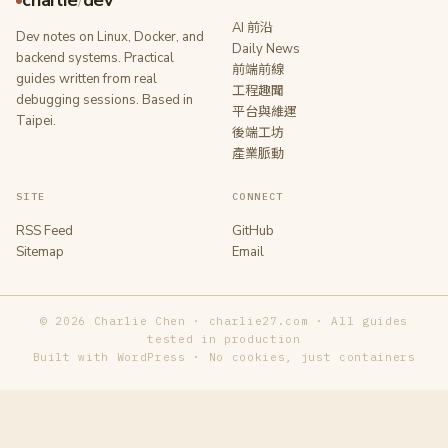
charlie
/
dev
AI 前沿
Dev notes on Linux, Docker, and
Daily News
backend systems. Practical
前端前線
guides written from real
工程趣聞
debugging sessions. Based in
平台與維運
Taipei.
後端工坊
產業脈動
SITE
CONNECT
RSS Feed
GitHub
Sitemap
Email
© 2026 Charlie Chen · charlie27.com · All guides
tested in production
Built with WordPress · No cookies, just containers