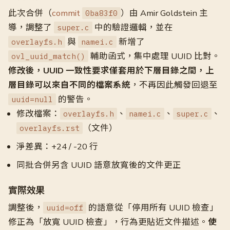
此次合併（
commit
）由 Amir Goldstein 主
0ba83f0
導，調整了
中的驗證邏輯，並在
super.c
與
新增了
overlayfs.h
namei.c
輔助函式，集中處理 UUID 比對。
ovl_uuid_match()
修改後，UUID 一致性要求僅套用於下層目錄之間，上
層目錄可以來自不同的檔案系統
，不再因此觸發回退至
的警告。
uuid=null
修改檔案：
、
、
、
overlayfs.h
namei.c
super.c
（文件）
overlayfs.rst
淨差異：+24 / -20 行
同批合併另含 UUID 語意放寬後的文件更正
實際效果
調整後，
的語意從「停用所有 UUID 檢查」
uuid=off
修正為「放寬 UUID 檢查」，行為更貼近文件描述。
使