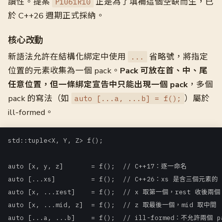
讀性。提案
正是為了填補這個空缺而生，已
P1061R10
於 C++26 週期正式採納。
核心改動
新語法允許在結構化綁定中使用
省略號，將指定
...
位置的元素收集為一個 pack。
Pack 可放在首、中、尾
任意位置，但一條綁定宣告中只能出現一個 pack
，多個
pack 的寫法（如
）屬於
auto [...a, ...b] = f();
ill-formed。
std::tuple<X, Y, Z> f();

auto [x, y, z]       = f();  // C++17：逐一命名

auto [...xs]         = f();  // C++26：xs 是含三個元素的 p
auto [x, ...rest]    = f();  // x 取第一個，rest 收後兩個

auto [x, ...mid, z]  = f();  // z 取最後一個，mid 取中間
