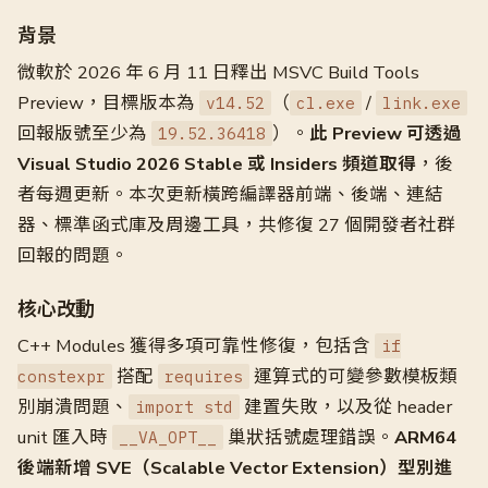
背景
微軟於 2026 年 6 月 11 日釋出 MSVC Build Tools
Preview，目標版本為
（
/
v14.52
cl.exe
link.exe
回報版號至少為
）。
此 Preview 可透過
19.52.36418
Visual Studio 2026 Stable 或 Insiders 頻道取得
，後
者每週更新。本次更新橫跨編譯器前端、後端、連結
器、標準函式庫及周邊工具，共修復 27 個開發者社群
回報的問題。
核心改動
C++ Modules 獲得多項可靠性修復，包括含
if
搭配
運算式的可變參數模板類
constexpr
requires
別崩潰問題、
建置失敗，以及從 header
import std
unit 匯入時
巢狀括號處理錯誤。
ARM64
__VA_OPT__
後端新增 SVE（Scalable Vector Extension）型別進