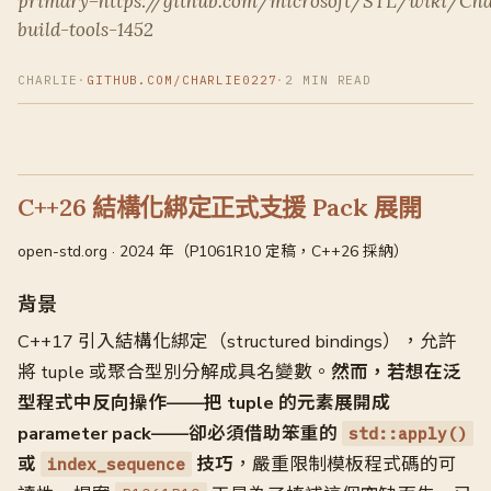
primary=https://github.com/microsoft/STL/wiki/Ch
build-tools-1452
CHARLIE
·
GITHUB.COM/CHARLIE0227
·
2 MIN READ
C++26 結構化綁定正式支援 Pack 展開
open-std.org · 2024 年（P1061R10 定稿，C++26 採納）
背景
C++17 引入結構化綁定（structured bindings），允許
將 tuple 或聚合型別分解成具名變數。
然而，若想在泛
型程式中反向操作——把 tuple 的元素展開成
parameter pack——卻必須借助笨重的
std::apply()
或
技巧
，嚴重限制模板程式碼的可
index_sequence