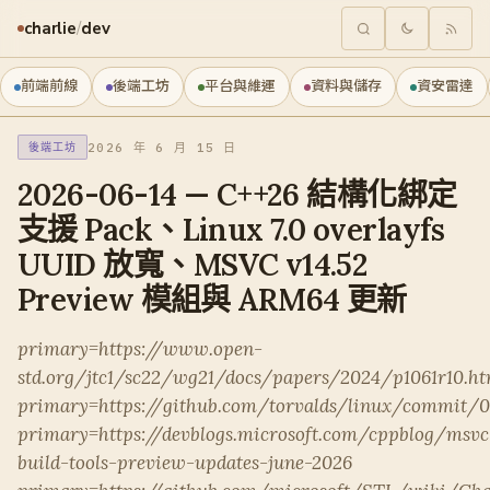
charlie
/
dev
前端前線
後端工坊
平台與維運
資料與儲存
資安雷達
2026 年 6 月 15 日
後端工坊
2026-06-14 — C++26 結構化綁定
支援 Pack、Linux 7.0 overlayfs
UUID 放寬、MSVC v14.52
Preview 模組與 ARM64 更新
primary=https://www.open-
std.org/jtc1/sc22/wg21/docs/papers/2024/p1061r10.ht
primary=https://github.com/torvalds/linux/commit/
primary=https://devblogs.microsoft.com/cppblog/msvc
build-tools-preview-updates-june-2026