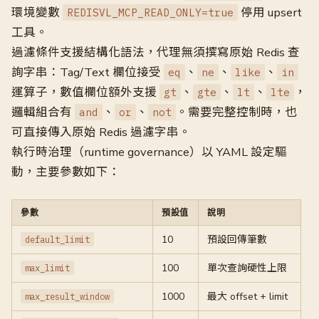
環境變數
停用 upsert
REDISVL_MCP_READ_ONLY=true
工具。
過濾條件支援結構化語法，代理無須撰寫原始 Redis 查
詢字串：Tag/Text 欄位接受
、
、
、
eq
ne
like
in
運算子，數值欄位額外支援
、
、
、
，
gt
gte
lt
lte
邏輯組合有
、
、
。需要完整控制時，也
and
or
not
可直接傳入原始 Redis 過濾字串。
執行時治理（runtime governance）以 YAML 設定驅
動，主要參數如下：
參數
預設值
說明
10
預設回傳筆數
default_limit
100
單次查詢硬性上限
max_limit
1000
最大 offset + limit
max_result_window