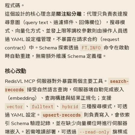
程式碼。
這個設計的核心理念是
關注點分離
：代理只負責表達搜
尋意圖（query text、過濾條件、回傳欄位），搜尋模
式、向量化方式、並發上限等調校參數則由操作人員透
過 YAML 設定檔管理，不暴露在請求合約（request
contract）中。Schema 探索透過
命令在啟動
FT.INFO
時自動重建，無需額外維護 Schema 定義檔。
核心改動
RedisVL MCP 伺服器對外暴露兩個主要工具。
search-
接受自然語言查詢，伺服器端自動完成嵌入
records
（embedding）、查詢構建與結果正規化；支援
、
、
三種搜尋模式，可透
vector
fulltext
hybrid
過 YAML 設定。
則負責寫入，會依索
upsert-records
引 Schema 驗證記錄，並在缺少向量欄位時進行伺服器
端嵌入。若需唯讀部署，可透過
旗標或
--read-only