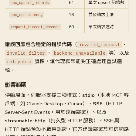
64
單次 upsert 記錄數
max_upsert_records
16
並發請求上限
max_concurrency
60
單次請求逾時
request_timeout_seconds
錯誤回應包含穩定的錯誤代碼
（
、
invalid_request
、
等）以及
invalid_filter
backend_unavailable
旗標，讓代理框架能夠正確處理重試邏
retryable
輯。
影響範圍
傳輸層面，伺服器支援三種模式：
stdio
（本地 MCP 客
戶端，如 Claude Desktop、Cursor）、
SSE
（HTTP
Server-Sent Events，用於遠端部署）、以及
streamable-http
（持久型 HTTP 服務）。SSE 與
HTTP 端點預設不啟用認證，官方建議部署於可信網路