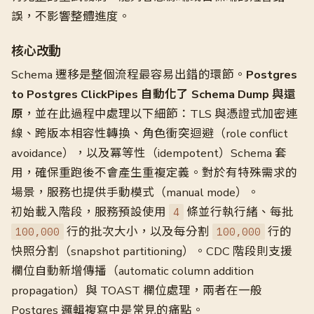
誤，不影響整體進度。
核心改動
Schema 遷移是整個流程最容易出錯的環節。
Postgres
to Postgres ClickPipes 自動化了 Schema Dump 與還
原
，並在此過程中處理以下細節：TLS 與憑證式加密連
線、跨版本相容性轉換、角色衝突迴避（role conflict
avoidance），以及冪等性（idempotent）Schema 套
用，確保重跑後不會產生重複定義。對於有特殊需求的
場景，服務也提供手動模式（manual mode）。
初始載入階段，服務預設使用
條並行執行緒、每批
4
行的批次大小，以及每分割
行的
100,000
100,000
快照分割（snapshot partitioning）。CDC 階段則支援
欄位自動新增傳播（automatic column addition
propagation）與 TOAST 欄位處理，兩者在一般
Postgres 邏輯複寫中是常見的痛點。