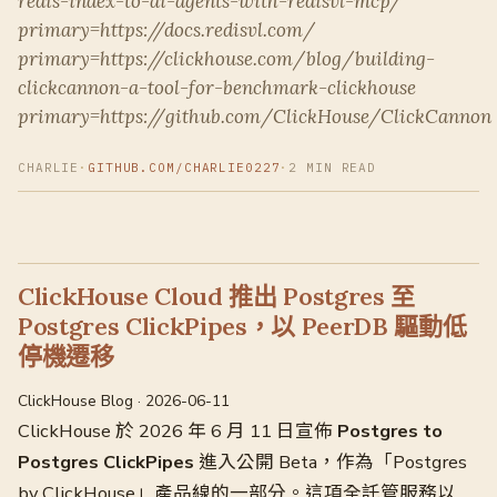
redis-index-to-ai-agents-with-redisvl-mcp/
primary=https://docs.redisvl.com/
primary=https://clickhouse.com/blog/building-
clickcannon-a-tool-for-benchmark-clickhouse
primary=https://github.com/ClickHouse/ClickCannon
CHARLIE
·
GITHUB.COM/CHARLIE0227
·
2 MIN READ
ClickHouse Cloud 推出 Postgres 至
Postgres ClickPipes，以 PeerDB 驅動低
停機遷移
ClickHouse Blog · 2026-06-11
ClickHouse 於 2026 年 6 月 11 日宣佈
Postgres to
Postgres ClickPipes
進入公開 Beta，作為「Postgres
by ClickHouse」產品線的一部分。這項全託管服務以