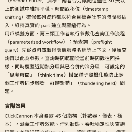
（encoder buffer）漂移。兩者合力讓記憶體在 30 天以
上的測試中維持平穩。時間戳移位（timestamp
shifting）確保每列資料都以符合目標吞吐率的時間戳插
入，維持真實的 part 建立與壓縮行為。
用戶模擬方面，第三類工作者執行參數化查詢工作流程
（parameterized workflow）：預查詢（preflight
query）先從資料庫取得隨機服務名稱等上下文，後續查
詢再以此為參數。查詢時間範圍從當前時間戳往回採
樣，同時覆蓋近期熱分區與已合併的冷分區。
可設定的
「思考時間」（think time）搭配種子隨機化
能防止多
個工作者同步觸發「群體驚嚇」（thundering herd）問
題。
實際效果
ClickCannon 本身暴露 45 個指標（計數器、儀表、樣
本），涵蓋工作者效能、佇列狀態、吞吐穩定性與查詢