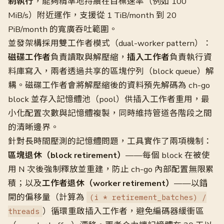
制執行
，能夠精準地持續在目標速率（例如 100
MiB/s）附近運作，支援從 1 TiB/month 到 20
PiB/month 的寬廣吞吐範圍。
並發架構採用雙工作者模式（dual-worker pattern）：
磁碟工作者
負責讀取與解壓縮，
插入工作者
負責執行資
料庫寫入，兩者透過共享的區塊佇列（block queue）解
耦。磁碟工作者會將解壓縮後的資料預先解碼為 ch-go
block 並存入記憶體池（pool）供插入工作者重用，最
小化配置次數與記憶體複製，同時維持管道各階段之間
的清晰邊界。
針對長時間壓測的記憶體問題，工具實作了兩項機制：
區塊退休（block retirement）
——每個 block 在被使
用 N 次後強制釋放並重建，防止 ch-go 內部配置無限累
積；以及
工作者退休（worker retirement）
——以錯
開的偏移量（計算為
(i * retirement_batches) /
）循環重啟插入工作者，避免編碼器緩衝區
threads