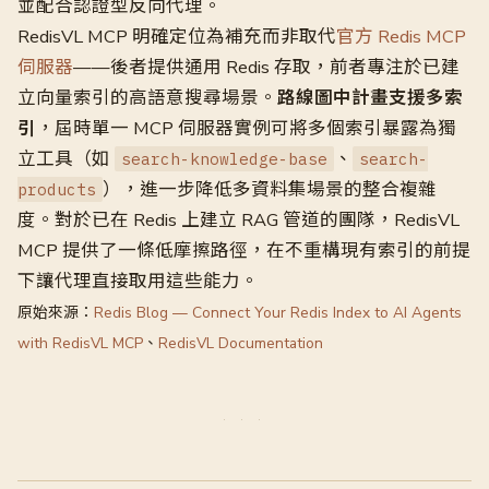
並配合認證型反向代理。
RedisVL MCP 明確定位為補充而非取代
官方 Redis MCP
伺服器
——後者提供通用 Redis 存取，前者專注於已建
立向量索引的高語意搜尋場景。
路線圖中計畫支援多索
引
，屆時單一 MCP 伺服器實例可將多個索引暴露為獨
立工具（如
、
search-knowledge-base
search-
），進一步降低多資料集場景的整合複雜
products
度。對於已在 Redis 上建立 RAG 管道的團隊，RedisVL
MCP 提供了一條低摩擦路徑，在不重構現有索引的前提
下讓代理直接取用這些能力。
原始來源：
Redis Blog — Connect Your Redis Index to AI Agents
with RedisVL MCP
、
RedisVL Documentation