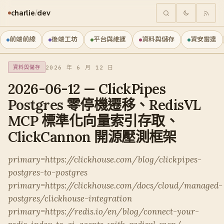
charlie
/
dev
前端前線
後端工坊
平台與維運
資料與儲存
資安雷達
2026 年 6 月 12 日
資料與儲存
2026-06-12 — ClickPipes
Postgres 零停機遷移、RedisVL
MCP 標準化向量索引存取、
ClickCannon 開源壓測框架
primary=https://clickhouse.com/blog/clickpipes-
postgres-to-postgres
primary=https://clickhouse.com/docs/cloud/managed-
postgres/clickhouse-integration
primary=https://redis.io/en/blog/connect-your-