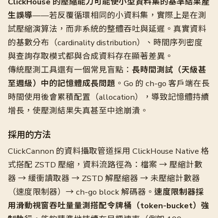
ClickHouse 的壓縮能力可能使小型資料集的基準結果產
生誤導
——若反覆循環相同的小資料集，實際上是在測
試壓縮演算法，而非系統的整體吞吐與延遲。真實資料
的基數分布（cardinality distribution）、時間序列密度
與查詢存取模式都與合成資料存在顯著差異。
傳統壓測工具還有一個常見盲點：
長時間測試（天級甚
至週級）中的記憶體成長問題
。Go 的 ch-go 客戶端在長
時間使用後會累積配置（allocation），導致記憶體持續
增長，使壓測結果失真甚至中途崩潰。
採用的方法
ClickCannon 的資料攝取管道採用 ClickHouse Native 格
式搭配 ZSTD 壓縮，資料流路徑為：檔案 → 壓縮計數
器 → 緩衝讀取器 → ZSTD 解壓縮器 → 未壓縮計數器
（速度限制器）→ ch-go block 解碼器。
速度限制器採
用滑動視窗吞吐量量測搭配令牌桶（token-bucket）強