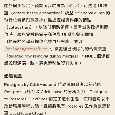
關於同步設定，預設同步間隔為
秒，可透過 UI 精
60
靈（wizard-based onboarding）調整。Schema dump 的
執行位置被刻意安排在
靠近源端資料庫的節點
（colocation）
，以降低網路延遲。當重試失敗達到閾
值時，服務會透過電子郵件與 UI 發出警示通知。
目標表的名稱與欄位允許自訂對應，並以
引擎處理已刪除列的合併去重
ReplacingMergeTree
（deleted row removal during merges）。
NULL 值保留
語義與源端一致
，避免遷移後資料失真。
影響範圍
Postgres by ClickHouse
定位於讓開發者以熟悉的
Postgres 協議存取 ClickHouse 的分析能力。Postgres
to Postgres ClickPipes 補完了這個生態：使用者可以不
改動應用層程式碼，直接將現有 Postgres 工作負載遷移
至 ClickHouse Cloud。