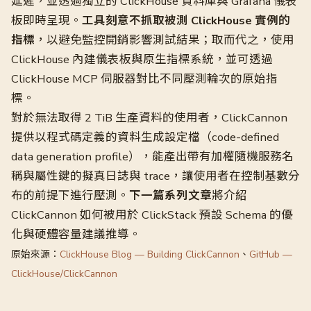
延遲，並透過獨立的 ClickHouse 資料庫與 Grafana 儀表
板即時呈現。
工具刻意不抓取被測 ClickHouse 實例的
指標
，以避免監控開銷影響測試結果；取而代之，使用
ClickHouse 內建儀表板與原生指標系統，並可透過
ClickHouse MCP 伺服器對比不同壓測輪次的原始指
標。
對於無法取得 2 TiB 生產資料的使用者，ClickCannon
提供以程式碼定義的資料生成設定檔（code-defined
data generation profile），能產出帶有加權隨機服務名
稱與屬性鍵的擬真日誌與 trace，讓使用者在控制基數分
布的前提下進行壓測。
下一篇系列文章
將介紹
ClickCannon 如何被用於 ClickStack 預設 Schema 的優
化與硬體容量建議推導。
原始來源：
ClickHouse Blog — Building ClickCannon
、
GitHub —
ClickHouse/ClickCannon