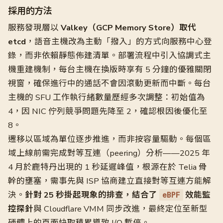
採用的方法
服務發現層以
Valkey（GCP Memory Store）取代
etcd
，語音主機改為主動「撥入」的方式向服務中心登
錄，而非依賴靜態佈建清單。部署流程中引入協調式主
機重建機制，每台主機在換版時享有 5 分鐘的優雅關閉
視窗，確保進行中的通話不會因滾動更新而中斷。每台
主機的 SFU 工作執行緒數量歷經多次調整：初始值為
4，因 NIC 佇列競爭問題先降至 2，確認根因後優化至
8。
遷移以區域為單位逐步推進，而非按容量驅動。每個區
域上線前需完成對等互連（peering）分析——2025 年
4 月於鹿特丹出現的 1 秒延遲峰值，根源在於 Telia 骨
幹的壅塞，需事先與 ISP 協商建立直接對等互連方能解
決。
針對 25 秒掛起現象的排查，結合了
效能監
eBPF
控探針
與 Cloudflare VMM 同步改進，最終定位至新型
硬體上的頁面快取積累導致 I/O 暫停。