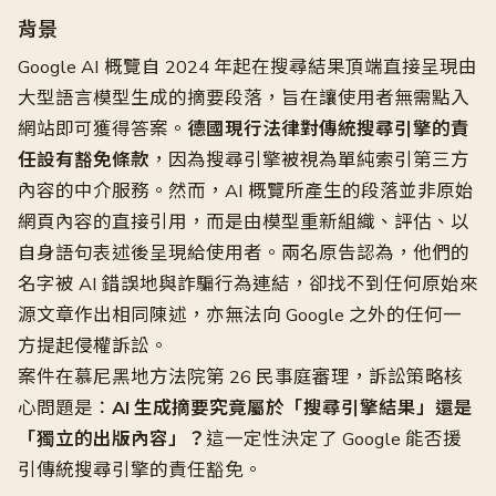
背景
Google AI 概覽自 2024 年起在搜尋結果頂端直接呈現由
大型語言模型生成的摘要段落，旨在讓使用者無需點入
網站即可獲得答案。
德國現行法律對傳統搜尋引擎的責
任設有豁免條款
，因為搜尋引擎被視為單純索引第三方
內容的中介服務。然而，AI 概覽所產生的段落並非原始
網頁內容的直接引用，而是由模型重新組織、評估、以
自身語句表述後呈現給使用者。兩名原告認為，他們的
名字被 AI 錯誤地與詐騙行為連結，卻找不到任何原始來
源文章作出相同陳述，亦無法向 Google 之外的任何一
方提起侵權訴訟。
案件在慕尼黑地方法院第 26 民事庭審理，訴訟策略核
心問題是：
AI 生成摘要究竟屬於「搜尋引擎結果」還是
「獨立的出版內容」？
這一定性決定了 Google 能否援
引傳統搜尋引擎的責任豁免。