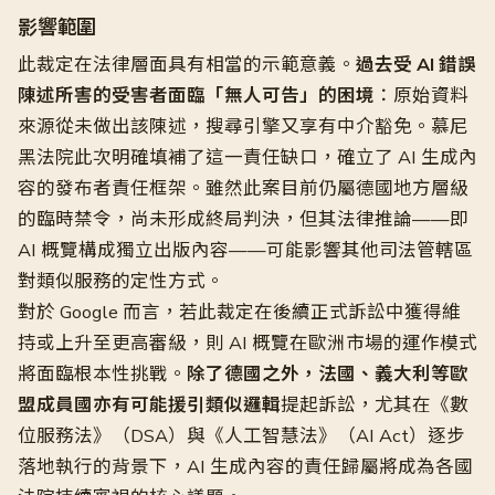
影響範圍
此裁定在法律層面具有相當的示範意義。
過去受 AI 錯誤
陳述所害的受害者面臨「無人可告」的困境
：原始資料
來源從未做出該陳述，搜尋引擎又享有中介豁免。慕尼
黑法院此次明確填補了這一責任缺口，確立了 AI 生成內
容的發布者責任框架。雖然此案目前仍屬德國地方層級
的臨時禁令，尚未形成終局判決，但其法律推論——即
AI 概覽構成獨立出版內容——可能影響其他司法管轄區
對類似服務的定性方式。
對於 Google 而言，若此裁定在後續正式訴訟中獲得維
持或上升至更高審級，則 AI 概覽在歐洲市場的運作模式
將面臨根本性挑戰。
除了德國之外，法國、義大利等歐
盟成員國亦有可能援引類似邏輯
提起訴訟，尤其在《數
位服務法》（DSA）與《人工智慧法》（AI Act）逐步
落地執行的背景下，AI 生成內容的責任歸屬將成為各國