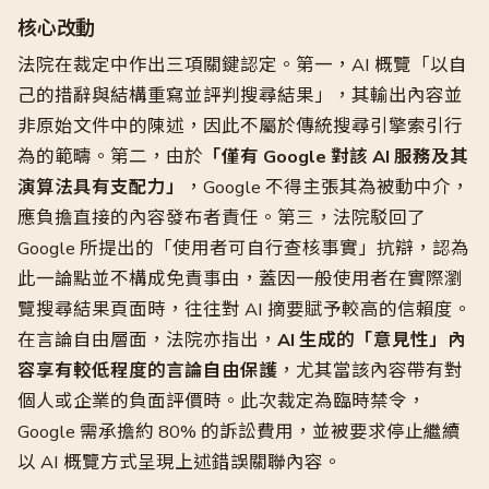
核心改動
法院在裁定中作出三項關鍵認定。第一，AI 概覽「以自
己的措辭與結構重寫並評判搜尋結果」，其輸出內容並
非原始文件中的陳述，因此不屬於傳統搜尋引擎索引行
為的範疇。第二，由於
「僅有 Google 對該 AI 服務及其
演算法具有支配力」
，Google 不得主張其為被動中介，
應負擔直接的內容發布者責任。第三，法院駁回了
Google 所提出的「使用者可自行查核事實」抗辯，認為
此一論點並不構成免責事由，蓋因一般使用者在實際瀏
覽搜尋結果頁面時，往往對 AI 摘要賦予較高的信賴度。
在言論自由層面，法院亦指出，
AI 生成的「意見性」內
容享有較低程度的言論自由保護
，尤其當該內容帶有對
個人或企業的負面評價時。此次裁定為臨時禁令，
Google 需承擔約 80% 的訴訟費用，並被要求停止繼續
以 AI 概覽方式呈現上述錯誤關聯內容。