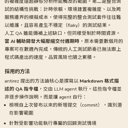
的複雜度遠超靜態分析所能觸及的範圍。第二是整合測
試的結構性挑戰：計時依賴、環境建置複雜度、以及跨
服務邊界的模擬成本，使得完整的整合測試套件往往難
以維護，且容易產生不穩定（flaky）的測試結果。
人工 QA 雖能彌補上述缺口，但同樣受制於時間資源。
當 AI 輔助開發大幅壓縮交付週期時
，原本需要數個月的
專案可在數週內完成，傳統的人工測試節奏已無法跟上
程式碼產出的速度，品質風險也隨之累積。
採用的方法
antirez 提出的方法論核心是撰寫以
Markdown 格式描
述的 QA 指令檔
，交由 LLM agent 執行。這些指令檔並
非逐步操作說明，而是讓 agent 自行：
檢視自上次發布以來的新增提交（commit），識別潛
在影響範圍
針對受影響功能執行專屬的回歸測試情境