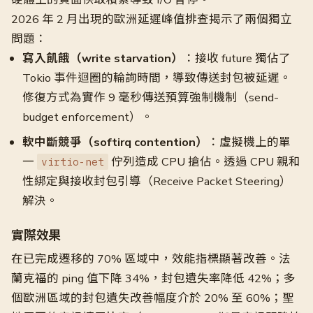
2026 年 2 月出現的歐洲延遲峰值排查揭示了兩個獨立
問題：
寫入飢餓（write starvation）
：接收 future 獨佔了
Tokio 事件迴圈的輪詢時間，導致傳送封包被延遲。
修復方式為實作 9 毫秒傳送預算強制機制（send-
budget enforcement）。
軟中斷競爭（softirq contention）
：虛擬機上的單
一
佇列造成 CPU 搶佔。透過 CPU 親和
virtio-net
性綁定與接收封包引導（Receive Packet Steering）
解決。
實際效果
在已完成遷移的 70% 區域中，效能指標顯著改善。法
蘭克福的 ping 值下降 34%，封包遺失率降低 42%；多
個歐洲區域的封包遺失改善幅度介於 20% 至 60%；聖