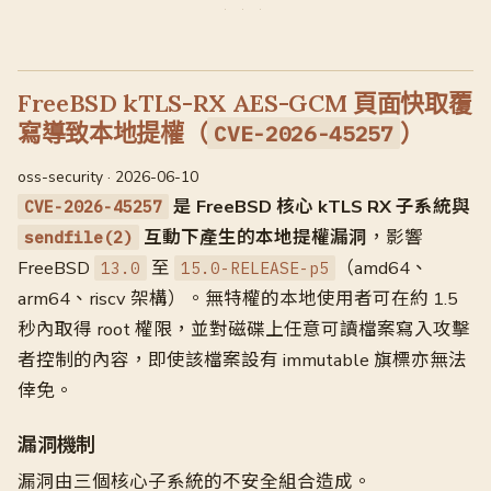
FreeBSD kTLS-RX AES-GCM 頁面快取覆
寫導致本地提權（
）
CVE-2026-45257
oss-security · 2026-06-10
是 FreeBSD 核心 kTLS RX 子系統與
CVE-2026-45257
互動下產生的本地提權漏洞
，影響
sendfile(2)
FreeBSD
至
（amd64、
13.0
15.0-RELEASE-p5
arm64、riscv 架構）。無特權的本地使用者可在約 1.5
秒內取得 root 權限，並對磁碟上任意可讀檔案寫入攻擊
者控制的內容，即使該檔案設有 immutable 旗標亦無法
倖免。
漏洞機制
漏洞由三個核心子系統的不安全組合造成。