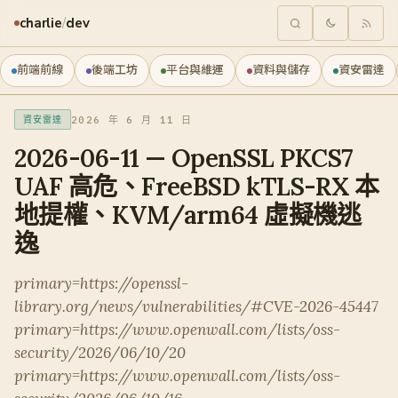
charlie
/
dev
前端前線
後端工坊
平台與維運
資料與儲存
資安雷達
2026 年 6 月 11 日
資安雷達
2026-06-11 — OpenSSL PKCS7
UAF 高危、FreeBSD kTLS-RX 本
地提權、KVM/arm64 虛擬機逃
逸
primary=https://openssl-
library.org/news/vulnerabilities/#CVE-2026-45447
primary=https://www.openwall.com/lists/oss-
security/2026/06/10/20
primary=https://www.openwall.com/lists/oss-