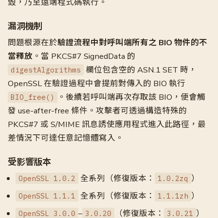
毀，乃至遠端程式碼執行。
漏洞機制
問題根源在於
驗證流程中對呼叫端所有之 BIO 物件的不
當釋放
。當 PKCS#7 SignedData 的
欄位包含空的 ASN.1 SET 時，
digestAlgorithms
OpenSSL 在驗證過程中會提前對傳入的 BIO 執行
。後續若呼叫端再次存取該 BIO，便會觸
BIO_free()
發 use-after-free 條件。攻擊者可透過構造特殊的
PKCS#7 或 S/MIME 訊息誘使應用程式進入此路徑，最
差情況下可達任意記憶體寫入。
受影響版本
全系列（修復版本：
）
OpenSSL 1.0.2
1.0.2zq
全系列（修復版本：
）
OpenSSL 1.1.1
1.1.1zh
–
（修復版本：
）
OpenSSL 3.0.0
3.0.20
3.0.21