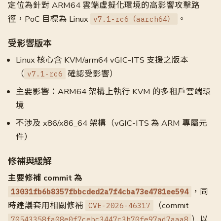
定位為針對 ARM64 雲端虛擬化環境的高影響攻擊路
徑，PoC 目標為 Linux
。
v7.1-rc6（aarch64）
受影響版本
Linux 核心含 KVM/arm64 vGIC-ITS 支援之版本
（
確認受影響）
v7.1-rc6
主要影響：ARM64 架構上執行 KVM 的多租戶雲端環
境
不涉及 x86/x86_64 架構（vGIC-ITS 為 ARM 專屬元
件）
修補與緩解
主要修補 commit 為
，同
13031fb6b8357fbbcded2a7f4cba73e4781ee594
時建議套用相關修補
（commit
CVE-2026-46317
）以
70543358fa08e0f7cebc3447c3b70fe97ad7aaa8