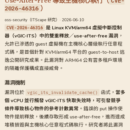
Use-After-Free 導致主機核心執行（
CVE-
）
2026-46316
oss-security（ITScape 研究）· 2026-06-10
是 Linux KVM/arm64 虛擬中斷控制
CVE-2026-46316
器（vGIC-ITS）中的雙重釋放／use-after-free 漏洞
，
允許已滲透的 guest 虛擬機在主機核心層級執行任意程
式碼，是首個針對 KVM/arm64 平台的 guest-to-host 逃
逸公開研究成果。此漏洞對 ARM64 公有雲多租戶環境
的隔離保護構成直接威脅。
漏洞機制
漏洞位於
函式，
當多
vgic_its_invalidate_cache()
個 vCPU 並行觸發 vGIC-ITS 快取失效時，可引發競爭
條件導致核心物件的參考計數異常
。錯誤的 put 操作使
物件提前釋放，後續存取形成 use-after-free，進而達成
堆積損毀與主機核心任意程式碼執行。研究者將此漏洞