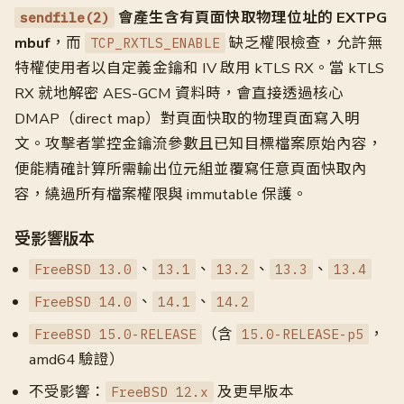
會產生含有頁面快取物理位址的 EXTPG
sendfile(2)
mbuf
，而
缺乏權限檢查，允許無
TCP_RXTLS_ENABLE
特權使用者以自定義金鑰和 IV 啟用 kTLS RX。當 kTLS
RX 就地解密 AES-GCM 資料時，會直接透過核心
DMAP（direct map）對頁面快取的物理頁面寫入明
文。攻擊者掌控金鑰流參數且已知目標檔案原始內容，
便能精確計算所需輸出位元組並覆寫任意頁面快取內
容，繞過所有檔案權限與 immutable 保護。
受影響版本
、
、
、
、
FreeBSD 13.0
13.1
13.2
13.3
13.4
、
、
FreeBSD 14.0
14.1
14.2
（含
，
FreeBSD 15.0-RELEASE
15.0-RELEASE-p5
amd64 驗證）
不受影響：
及更早版本
FreeBSD 12.x