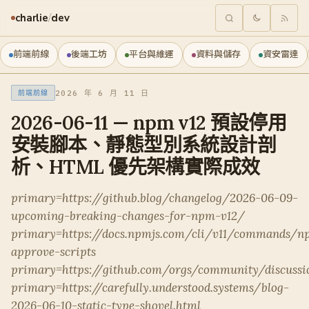
charlie
/
dev
前端前線
後端工坊
平台與維運
資料與儲存
資安雷達
2026 年 6 月 11 日
前端前線
2026-06-11 — npm v12 預設停用
安裝腳本、靜態型別系統設計剖
析、HTML 優先架構實際成效
primary=https://github.blog/changelog/2026-06-09-
upcoming-breaking-changes-for-npm-v12/
primary=https://docs.npmjs.com/cli/v11/commands/n
approve-scripts
primary=https://github.com/orgs/community/discussi
primary=https://carefully.understood.systems/blog-
2026-06-10-static-type-shovel.html