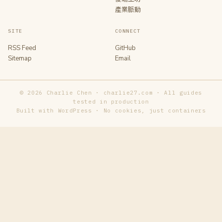
產業脈動
SITE
CONNECT
RSS Feed
GitHub
Sitemap
Email
© 2026 Charlie Chen · charlie27.com · All guides
tested in production
Built with WordPress · No cookies, just containers