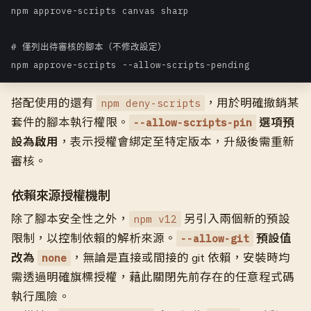
npm approve-scripts canvas sharp

# 僅列出待審核的腳本（不修改設定）

npm approve-scripts --allow-scripts-pending
搭配使用的還有
，用於明確撤銷某
npm deny-scripts
套件的腳本執行權限。
選項預
--allow-scripts-pin
設為啟用
，表示授權會綁定至特定版本，升級後需重新
審核。
依賴來源授權機制
除了腳本安全性之外，
另引入兩個新的預設
npm v12
限制，以控制依賴的解析來源。
預設值
--allow-git
改為
，無論是直接或間接的 git 依賴，安裝時均
none
需透過明確旗標授權，藉此關閉先前存在的任意程式碼
執行風險。