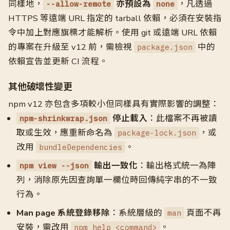
同樣地，
亦預設為
，凡透過
--allow-remote
none
HTTPS 等遠端 URL 指定的 tarball 依賴，必須在安裝指
令中加上對應旗標才能解析。使用 git 或遠端 URL 依賴
的專案在升級至 v12 前，需檢視
中的
package.json
依賴宣告並更新 CI 流程。
其他破壞性變更
npm v12 亦包含多項較小但同樣具有實際影響的調整：
停止載入
：此檔案不再被讀
npm-shrinkwrap.json
取或生效，應重新命名為
，或
package-lock.json
改用
。
bundleDependencies
輸出一致化
：輸出格式統一為陣
npm view --json
列，消除原先因查詢單一欄位時回傳純字串的不一致
行為。
Man page 系統登錄移除
：系統層級的
頁面不再
man
安裝，需改用
。
npm help <command>