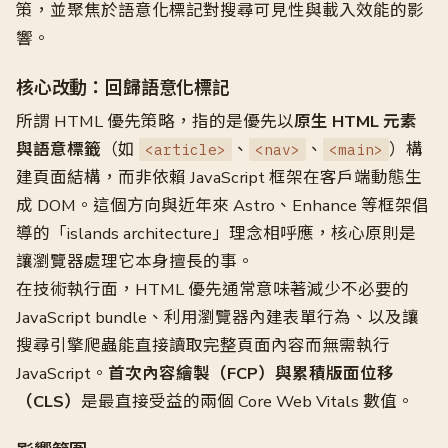
策，並聚焦於語意化標記對搜尋可見性與載入效能的影
響。
核心改動：回歸語意化標記
所謂 HTML 優先策略，指的是優先以
原生 HTML 元素
與語意標籤
（如
、
、
）構
<article>
<nav>
<main>
建頁面結構，而非依賴 JavaScript 框架在客戶端動態生
成 DOM。這個方向與近年來 Astro、Enhance 等框架倡
導的「islands architecture」理念相呼應，核心原則是
讓瀏覽器處理它本身擅長的事。
在技術執行面，HTML 優先通常意味著減少不必要的
JavaScript bundle、利用瀏覽器內建表單行為、以及讓
搜尋引擎爬蟲能直接讀取完整頁面內容而無需執行
JavaScript。
首次內容繪製（FCP）與累積版面位移
（CLS）
是最直接受益的兩個 Core Web Vitals 數值。