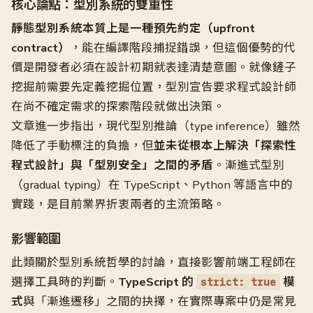
核心論點：型別系統的雙重性
靜態型別系統本質上是一種預先約定（upfront
contract）
，能在編譯階段捕捉錯誤，但這個優勢的代
價是開發者必須在設計初期就表達清楚意圖。就像鏟子
挖掘前需要先定義挖掘位置，型別宣告要求程式設計師
在尚不確定需求的探索階段就做出決策。
文章進一步指出，現代型別推論（type inference）雖然
降低了手動標注的負擔，但
並未從根本上解決「探索性
程式設計」與「型別安全」之間的矛盾
。漸進式型別
（gradual typing）在 TypeScript、Python 等語言中的
實踐，是目前業界折衷兩者的主流策略。
影響範圍
此類關於型別系統哲學的討論，直接影響前端工程師在
選擇工具時的判斷。
TypeScript 的
模
strict: true
式
與「漸進遷移」之間的抉擇，在實際專案中仍是常見