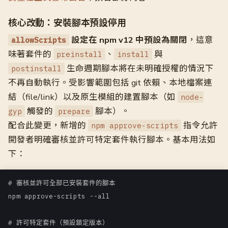
核心改動：安裝腳本預設停用
設定在 npm v12 中預設為關閉
，這意
allowScripts
味著套件的
、
與
preinstall
install
生命週期腳本將在未明確授權的情況下
postinstall
不再自動執行。受影響範圍包括 git 依賴、本地檔案連
結（file/link）以及原生模組的建置腳本（如
node-
觸發的
腳本）。
gyp
prepare
配合此變更，新增的
指令允許
npm approve-scripts
開發者明確審核並許可特定套件執行腳本。基本用法如
下：
# 審核並許可全部已安裝套件的腳本

npm approve-scripts --all

# 許可特定套件（預設鎖定版本）
