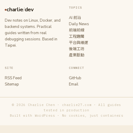
TOPICS
charlie
/
dev
AI 前沿
Dev notes on Linux, Docker, and
Daily News
backend systems. Practical
前端前線
guides written from real
工程趣聞
debugging sessions. Based in
平台與維運
Taipei.
後端工坊
產業脈動
SITE
CONNECT
RSS Feed
GitHub
Sitemap
Email
© 2026 Charlie Chen · charlie27.com · All guides
tested in production
Built with WordPress · No cookies, just containers