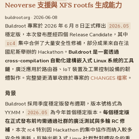
Neoverse 支援與 XFS rootfs 生成能力
buildroot.org · 2026-06-08
Buildroot 專案於 2026 年 6 月 8 日正式釋出
2026.05
穩定版，本次發布歷經四個 Release Candidate，其中
集中合併了大量安全性修補，部分成果來自在法
rc4
國尼斯舉辦的 Hackathon。
Buildroot 是一套透過
cross-compilation 自動化建構嵌入式 Linux 系統的工具
鏈
，廣泛應用於路由器、IoT 裝置及工業控制設備的韌
體製作。完整變更清單收錄於專案的
CHANGES 檔案
。
背景
Buildroot 採用季度穩定版發布週期，版本號格式為
YY.MM，
為今年首個穩定版本。
每個穩定版
2026.05
在正式發布前均需通過社群的廣泛測試與多輪 RC 修
補
，本次 rc4 特別因 Hackathon 的集中協作而納入較多
安全性更新，反映出嵌入式 Linux 社群對韌體安全的重