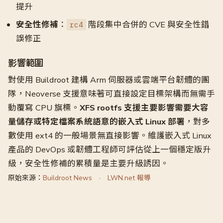
提升
安全性修補
：
階段集中合併的 CVE 與安全性錯
rc4
誤修正
影響範圍
對使用 Buildroot 建構 Arm 伺服器或雲端平台韌體的團
隊，Neoverse 支援意味著可直接設定目標架構而無需手
動覆寫 CPU 旗標。
XFS rootfs 支援主要影響需要大容
量儲存或特定檔案系統語意的嵌入式 Linux 部署
，對多
數使用 ext4 的一般場景無直接影響。維護嵌入式 Linux
產品的 DevOps 或韌體工程師可評估從上一個穩定版升
級，安全性修補的累積量是主要升級誘因。
原始來源：
Buildroot News
·
LWN.net 報導