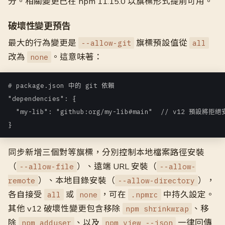
分。相關變更已在 npm 11.15.0 以旗標形式提前可用。
破壞性變更預告
最大的行為變更是
旗標預設值從
--allow-git
all
改為
。這意味著：
none
# package.json 中的 git 依賴

"dependencies": {

  "my-lib": "github:org/my-lib#main"  // v12 預設將拒絕
}
同步新增三個對等旗標，分別控制本地檔案路徑安裝
（
）、遠端 URL 安裝（
--allow-file
--allow-
）、本地目錄安裝（
），
remote
--allow-directory
各自接受
或
，可在
中持久設定。
all
none
.npmrc
其他 v12 破壞性變更包含移除
、移
npm shrinkwrap
除
、以及
一律回傳
npm adduser
npm view --json