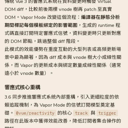
傳統 Vue 3 的響應式系統在資料變更時觸發 Virtual
DOM diff，比較前後兩棵 vnode 樹再 patch 至真實
DOM。Vapor Mode 改變這個流程：
編譯器在靜態分析
期間標記每個模板綁定的影響範圍
，生成的 runtime 程
式碼直接訂閱特定響應式信號，資料變更時只更新對應
的 DOM 節點，跳過整個 diff 階段。
此模式的效能優勢在重度互動的大型列表或高頻更新場
景中最為顯著，因為 diff 成本與 vnode 樹大小成線性關
係，而 Vapor 的更新成本與綁定數量成線性關係（通常
遠小於 vnode 數量）。
響應式核心重構
3.6 同步推進響應式系統內部重構，引入更細粒度的依
賴追蹤機制，為 Vapor Mode 的信號訂閱模型奠定基
礎。
的核心
與
@vue/reactivity
track
trigger
路徑在此版本中獲得效能改善，降低訂閱者集合操作的