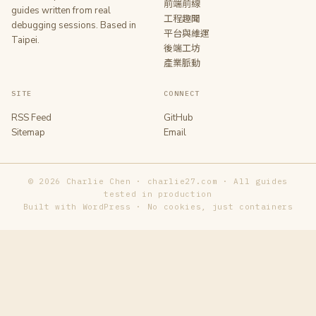
前端前線
guides written from real
工程趣聞
debugging sessions. Based in
平台與維運
Taipei.
後端工坊
產業脈動
SITE
CONNECT
RSS Feed
GitHub
Sitemap
Email
© 2026 Charlie Chen · charlie27.com · All guides
tested in production
Built with WordPress · No cookies, just containers