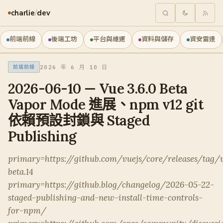
charlie
/
dev
前端前線
後端工坊
平台與維運
資料與儲存
資安雷達
2026 年 6 月 10 日
前端前線
2026-06-10 — Vue 3.6.0 Beta
Vapor Mode 進展、npm v12 git
依賴預設封鎖與 Staged
Publishing
primary=https://github.com/vuejs/core/releases/tag/v
beta.14
primary=https://github.blog/changelog/2026-05-22-
staged-publishing-and-new-install-time-controls-
for-npm/