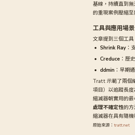
基線，持續直到無
的重現案例壓縮至
工具與應用場景
文章提到三個工具
Shrink Ray
：
Creduce
：歷
ddmin
：早期通
Tratt 示範了兩
項目）以追蹤長度
縮減器朝實用的最
處理不確定性
的方
縮減器在具有隨機
原始來源：
tratt.net