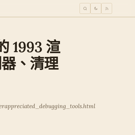
 的 1993 渲
利器、清理
erappreciated_debugging_tools.html