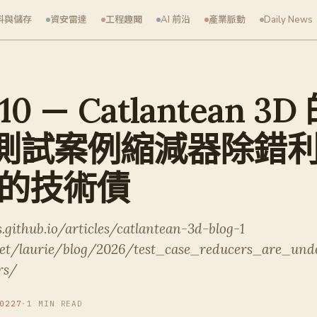
料與儲存
資安雷達
工程趣聞
AI 前沿
產業脈動
Daily News
10 — Catlantean 3D
測試案例縮減器除錯
者的技術債
.github.io/articles/catlantean-3d-blog-1
.net/laurie/blog/2026/test_case_reducers_are_und
rs/
0227
·
1 MIN READ