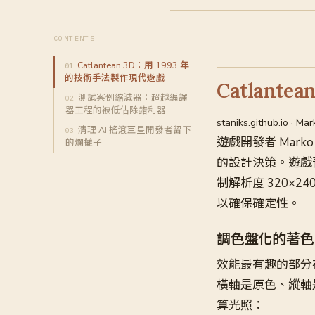
CONTENTS
Catlantean 3D：用 1993 年
的技術手法製作現代遊戲
Catlant
測試案例縮減器：超越編譯
器工程的被低估除錯利器
staniks.github.io 
清理 AI 搖滾巨星開發者留下
遊戲開發者 Marko
的爛攤子
的設計決策。遊戲預計 
制解析度 320×24
以確保確定性。
調色盤化的著色
效能最有趣的部分
橫軸是原色、縱軸
算光照：