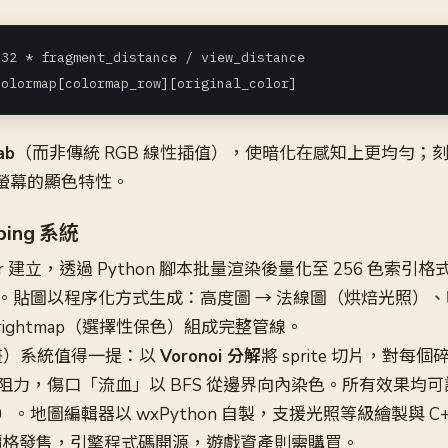
32 * fragment_distance / view_distance

colormap[colormap_row][original_color]
ab
（而非傳統 RGB 線性插值），使暗化在感知上更均勻；
年代螢幕的顯色特性。
ing 系統
nder 建立，透過 Python 腳本批量渲染後量化至 256 色索
。貼圖以程序化方式生成：高度圖 → 法線圖（烘焙光照）
rightmap（選擇性保色）組成完整管線。
裂動畫）系統值得一提：以
Voronoi 分解
將 sprite 切片，對每
阻力，傷口「流血」以 BFS 從邊界向內染色。所有效果均
地圖編輯器以 wxPython 自製，支援光照等級繪製與 C++ b
8 價格發售，引擎程式碼開源，遊戲資產則需購買。