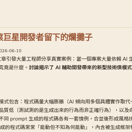
 搖滾巨星開發者留下的爛攤子
2026-06-10
 上一篇文章引發大量工程師分享真實案例：當一個專案大量依賴 AI
究竟是什麼。
討論揭示了 AI 輔助開發帶來的新型技術債模式
模式包含：程式碼量大幅膨脹（AI 傾向用多個具體實作取代
品質低（測試測的是生成出來的行為而非正確行為），以及
同 prompt 生成的程式碼各有一套慣例，合並後形成風格
 生成的程式碼常常「能動但不知為何能動」，內含被生成框架