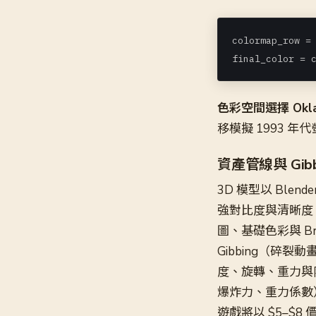
colormap_row = 
final_color = 
色彩空間選擇 Okl
移模擬 1993 
資產管線與 Gibb
3D 模型以 Ble
強對比度與清晰度
圖、基礎色彩與 B
Gibbing（碎
度、旋轉、重力與
爆炸力、重力係數）。
遊戲將以 $5–$