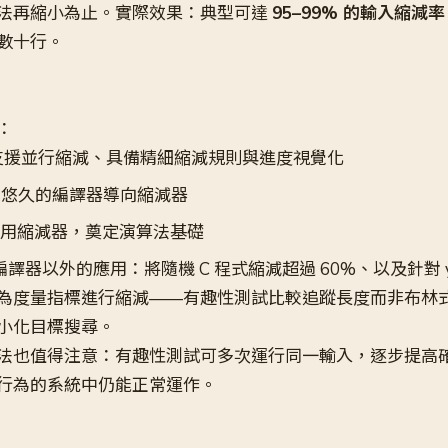
法再縮小為止。實際效果：典型可達
95–99% 的輸入縮減率
數十行。
：
支援並行縮減、具備精細縮減規則與進度視覺化
史悠久的編譯器導向縮減器
用縮減器，奠定演算法基礎
個編譯器以外的應用：將隨機 C 程式縮減超過 60%、以及針對 y
為度量指標進行縮減——有趣性測試比較追蹤長度而非布林
小化目標搜尋。
法也值得注意：有趣性測試可多次運行同一輸入，逐步提高
行為的系統中仍能正常運作。