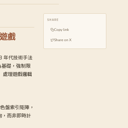
SHARE
Copy link
代遊戲
Share on X
993 年代技術手法
g 為基礎，強制限
tic）處理遊戲邏輯
調色盤索引矩陣，
詢，而非即時計