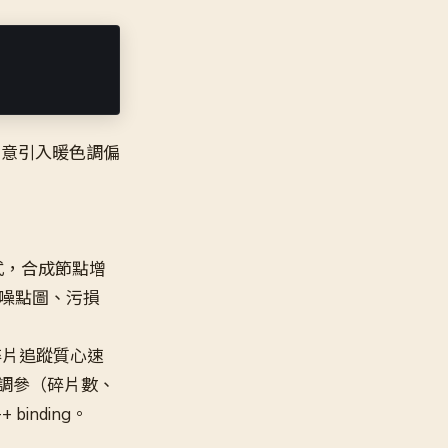
刻意引入暖色調偏
引格式，合成節點增
、噪點圖、污損
個碎片追蹤質心速
可調參（碎片數、
inding。