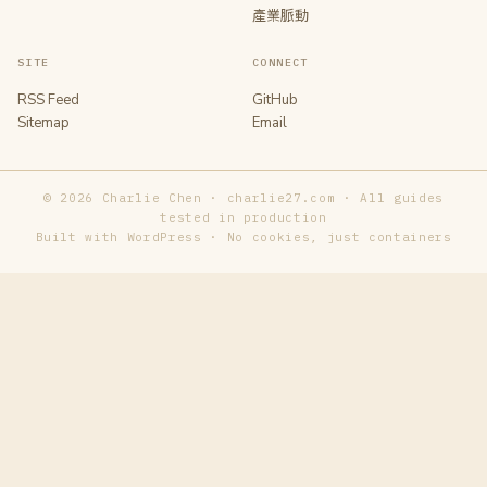
產業脈動
SITE
CONNECT
RSS Feed
GitHub
Sitemap
Email
© 2026 Charlie Chen · charlie27.com · All guides
tested in production
Built with WordPress · No cookies, just containers