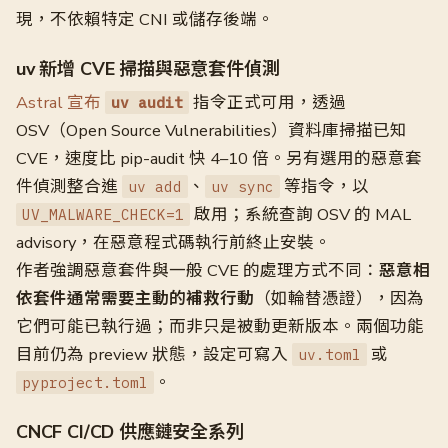
現，不依賴特定 CNI 或儲存後端。
uv 新增 CVE 掃描與惡意套件偵測
Astral 宣布
指令正式可用，透過
uv audit
OSV（Open Source Vulnerabilities）資料庫掃描已知
CVE，速度比 pip-audit 快 4–10 倍。另有選用的惡意套
件偵測整合進
、
等指令，以
uv add
uv sync
啟用；系統查詢 OSV 的 MAL
UV_MALWARE_CHECK=1
advisory，在惡意程式碼執行前終止安裝。
作者強調惡意套件與一般 CVE 的處理方式不同：
惡意相
依套件通常需要主動的補救行動
（如輪替憑證），因為
它們可能已執行過；而非只是被動更新版本。兩個功能
目前仍為 preview 狀態，設定可寫入
或
uv.toml
。
pyproject.toml
CNCF CI/CD 供應鏈安全系列