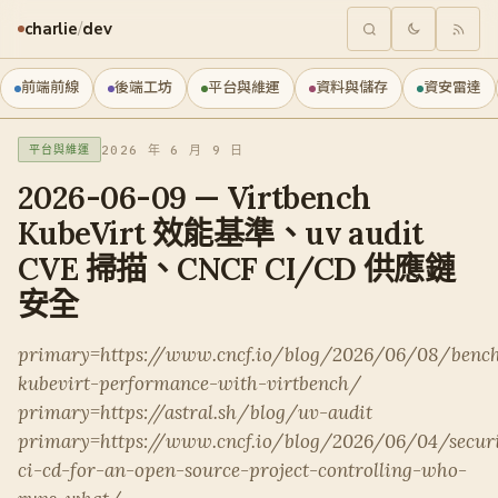
charlie
/
dev
前端前線
後端工坊
平台與維運
資料與儲存
資安雷達
2026 年 6 月 9 日
平台與維運
2026-06-09 — Virtbench
KubeVirt 效能基準、uv audit
CVE 掃描、CNCF CI/CD 供應鏈
安全
primary=https://www.cncf.io/blog/2026/06/08/benc
kubevirt-performance-with-virtbench/
primary=https://astral.sh/blog/uv-audit
primary=https://www.cncf.io/blog/2026/06/04/secur
ci-cd-for-an-open-source-project-controlling-who-