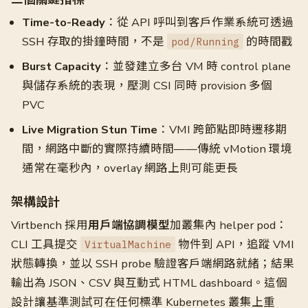
Time-to-Ready
：從 API 呼叫到客戶作業系統可透過
SSH 存取的掛鐘時間，不是
的時間戳
pod/Running
Burst Capacity
：並發建立多台 VM 時 control plane
與儲存系統的表現，壓測 CSI 同時 provision 多個
PVC
Live Migration Stun Time
：VMI 跨節點即時遷移期
間，網路中斷的實際持續時間——傳統 vMotion 環境
通常在毫秒內，overlay 網路上則可能更長
架構設計
Virtbench 採用
用戶端協調模型
加叢集內 helper pod：
CLI 工具提交
物件到 API，追蹤 VMI
VirtualMachine
狀態轉換，並以 SSH probe 驗證客戶端網路就緒；結果
輸出為 JSON、CSV 與互動式 HTML dashboard。這個
設計讓基準測試可在任何標準 Kubernetes 叢集上重