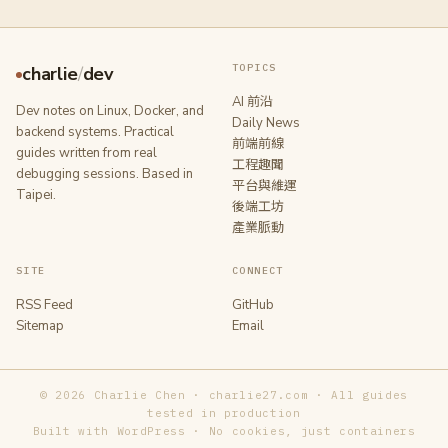
TOPICS
charlie
/
dev
AI 前沿
Dev notes on Linux, Docker, and
Daily News
backend systems. Practical
前端前線
guides written from real
工程趣聞
debugging sessions. Based in
平台與維運
Taipei.
後端工坊
產業脈動
SITE
CONNECT
RSS Feed
GitHub
Sitemap
Email
© 2026 Charlie Chen · charlie27.com · All guides
tested in production
Built with WordPress · No cookies, just containers