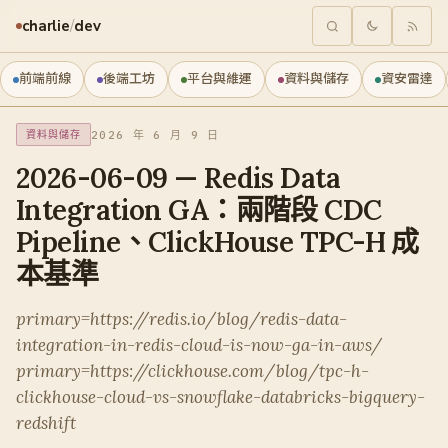
charlie
/
dev
前端前線
後端工坊
平台與維運
資料與儲存
資安雷達
2026 年 6 月 9 日
資料與儲存
2026-06-09 — Redis Data
Integration GA：兩階段 CDC
Pipeline、ClickHouse TPC-H 成
本基準
primary=https://redis.io/blog/redis-data-
integration-in-redis-cloud-is-now-ga-in-aws/
primary=https://clickhouse.com/blog/tpc-h-
clickhouse-cloud-vs-snowflake-databricks-bigquery-
redshift