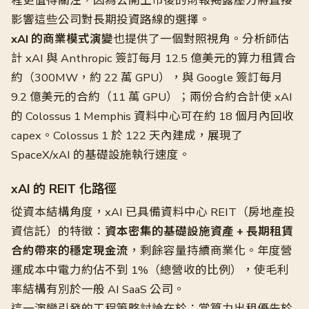
程更值得關注，因為公開上市後的財報揭露壓力將直接
影響這些公司對長期投資路線的選擇。
xAI 的商業模式演變
也提供了一個對照視角。分析師估
計 xAI 與 Anthropic 簽訂每月 12.5 億美元的算力租賃合
約（300MW，約 22 萬 GPU），與 Google 簽訂每月
9.2 億美元的合約（11 萬 GPU）；兩份合約合計使 xAI
的 Colossus 1 Memphis 資料中心可在約 18 個月內回收
capex。Colossus 1 於 122 天內建成，展現了
SpaceX/xAI 的基礎設施執行速度。
xAI 的 REIT 化路徑
從資本結構角度，xAI 已具備資料中心 REIT（房地產投
資信託）的特徵：
資本密集的基礎設施資產 + 長期租賃
合約帶來的穩定現金流
，剩餘容量持續商業化。年度營
運成本中電力約佔不到 1%（總營收的比例），使毛利
率結構有別於一般 AI SaaS 公司。
這一演變引發的工程策略討論在於：當算力出租優先於