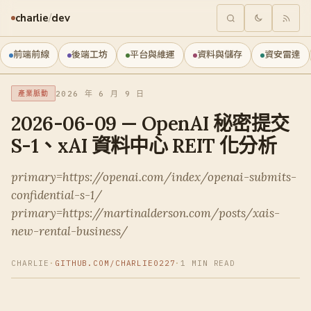
charlie
/
dev
前端前線
後端工坊
平台與維運
資料與儲存
資安雷達
2026 年 6 月 9 日
產業脈動
2026-06-09 — OpenAI 秘密提交
S-1、xAI 資料中心 REIT 化分析
primary=https://openai.com/index/openai-submits-
confidential-s-1/
primary=https://martinalderson.com/posts/xais-
new-rental-business/
CHARLIE
·
GITHUB.COM/CHARLIE0227
·
1 MIN READ