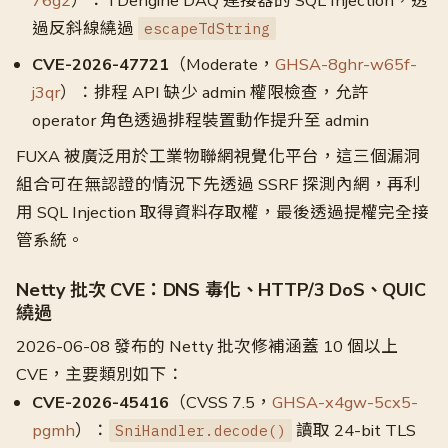
76g2
）：TDengine DAQ 連接器的 SQL Injection，透
過反斜線繞過
escapeTdString
CVE-2026-47721
（Moderate，
GHSA-8ghr-w65f-
j3qr
）：排程 API 缺少 admin 權限檢查，允許
operator 角色透過排程裝置動作提升至 admin
FUXA 被廣泛用於工業物聯網視覺化平台，這三個漏洞
組合可在無認證的情況下先透過 SSRF 探測內網，再利
用 SQL Injection 取得資料存取權，最後透過提權完全接
管系統。
Netty 批次 CVE：DNS 毒化、HTTP/3 DoS、QUIC
繞過
2026-06-08 發布的 Netty 批次修補涵蓋 10 個以上
CVE，主要類別如下：
CVE-2026-45416
（CVSS 7.5，
GHSA-x4gw-5cx5-
pgmh
）：
讀取 24-bit TLS
SniHandler.decode()