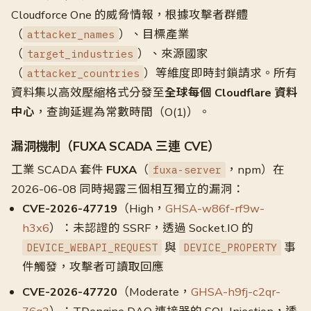
Cloudforce One 的威脅情報，根據攻擊者群體
（
）、目標產業
attacker_names
（
）、來源國家
target_industries
（
）等維度即時封鎖請求。所有
attacker_countries
資料集以高效壓縮格式分發至
全球每個 Cloudflare 資料
中心
，查詢延遲為常數時間（O(1)）。
漏洞機制（FUXA SCADA 三連 CVE）
工業 SCADA 套件
FUXA
（
，npm）在
fuxa-server
2026-06-08 同時揭露三個相互獨立的漏洞：
CVE-2026-47719
（High，
GHSA-w86f-rf9w-
h3x6
）：未認證的 SSRF，透過 Socket.IO 的
與
事
DEVICE_WEBAPI_REQUEST
DEVICE_PROPERTY
件觸發，攻擊者可讀取回應
CVE-2026-47720
（Moderate，
GHSA-h9fj-c2qr-