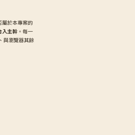
否屬於本專案的
合入主幹
。每一
活、與瀏覽器其餘