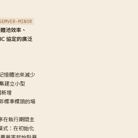
SEMVER-MINOR
記憶體池效率、
IC 協定的廣泛
用共享記憶體池來減少
密集建立小型
組新增
非標準標頭的場
 程序在執行期間主
模式：在初始化
確覆蓋率起始點暴