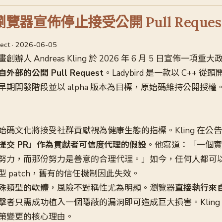
d 瀏覽器宣佈停止接受公開 Pull Reques
ject · 2026-06-05
計畫創辦人 Andreas Kling 於 2026 年 6 月 5 日宣佈一項
部的公開 Pull Request
。Ladybird 是一款以 C++ 
期開發階段並以 alpha 版本為目標，原始碼維持公開授權
始碼文化將接受社群貢獻視為健康生態的指標。Kling 在公
提交 PR」作為貢獻者可信度代理的假設
。他寫道：「一個實質性
努力，而那份努力是善意的合理代理。」如今，任何人都可以用
 patch，舊有的信任機制因此失效。
殊類型的軟體，風險不對稱性尤為明顯。瀏覽器
直接執行來
擊者只需成功植入一個隱蔽的漏洞即可造成巨大損害。Kling
策變更的核心理由。