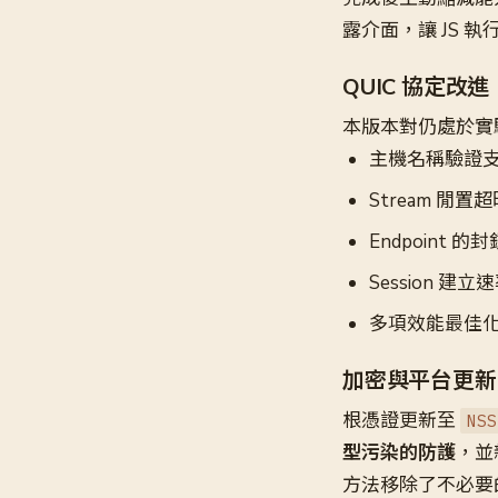
露介面，讓 JS
QUIC 協定改進
本版本對仍處於實
主機名稱驗證支援（H
Stream 閒置超時
Endpoint 的封
Session 建立速率
多項效能最佳
加密與平台更新
根憑證更新至
NSS
型污染的防護
，並
方法移除了不必要的