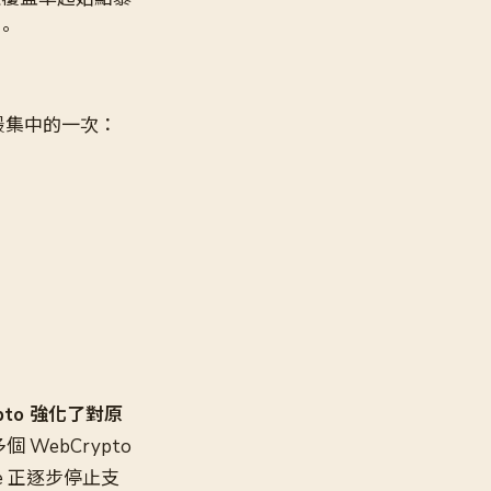
。
最集中的一次：
ypto 強化了對原
WebCrypto
e 正逐步停止支