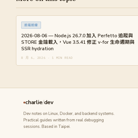
前端前線
2026-08-06 — Node.js 26.7.0 加入 Perfetto 追蹤與
STORE 金鑰載入，Vue 3.5.41 修正 v-for 生命週期與
SSR hydration
8 月 6, 2026 · 1 MIN READ
charlie
/
dev
Dev notes on Linux, Docker, and backend systems.
Practical guides written from real debugging
sessions. Based in Taipei.