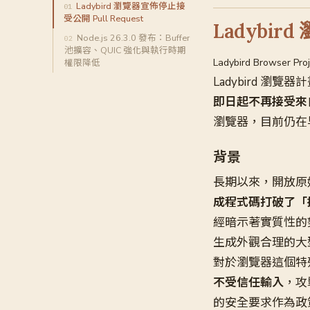
Ladybird 瀏覽器宣佈停止接
受公開 Pull Request
Ladybir
Node.js 26.3.0 發布：Buffer
池擴容、QUIC 強化與執行時期
Ladybird Browser Pro
權限降低
Ladybird 瀏覽器
即日起不再接受來自外
瀏覽器，目前仍在早
背景
長期以來，開放原
成程式碼打破了「
經暗示著實質性的
生成外觀合理的大型
對於瀏覽器這個特
不受信任輸入
，攻
的安全要求作為政