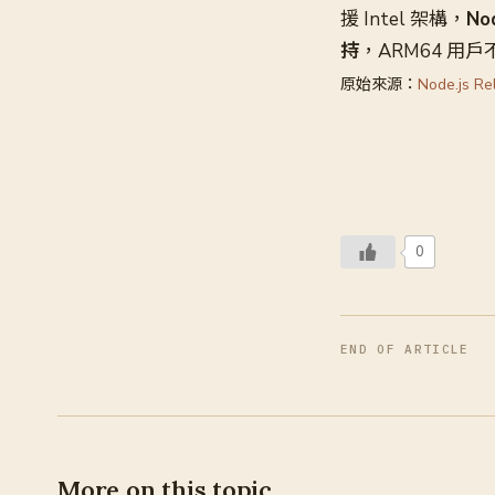
援 Intel 架構，
No
持
，ARM64 用
原始來源：
Node.js Re
0
END OF ARTICLE
More on this topic