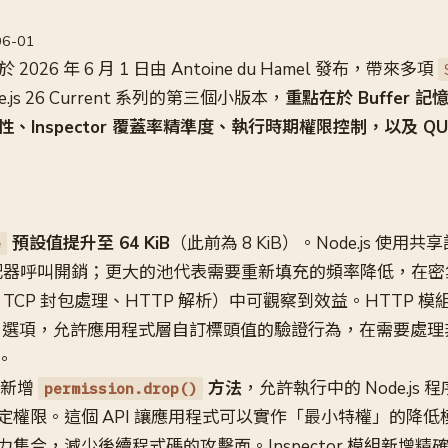
06-01
於 2026 年 6 月 1 日由 Antoine du Hamel 發布，帶來多項
.js 26 Current 系列的第三個小版本，
重點在於 Buffer 
性、Inspector 覆蓋率精準度、執行時期權限控制，以及 QU
預設值提升至 64 KiB
（此前為 8 KiB）。Node.js 使
e
 的分配器呼叫開銷；更大的池代表需要重新填充的頻率降低，在
（如 TCP 封包處理、HTTP 解析）中可觀察到效益。HTTP 模
選項，允許應用程式層自訂標頭值的驗證行為，在需要處理
。
el 新增
方法
，允許執行中的 Node.js
permission.drop()
定權限。這個 API 讓應用程式可以實作「最小特權」的降低
集合，減少後續程式碼的攻擊面。Inspector 模組新增精