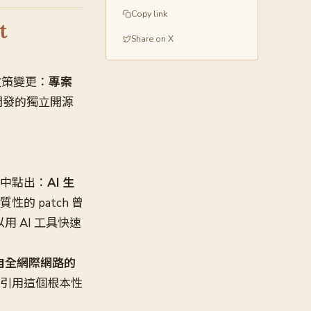
Copy link
t
Share on X
重大政策變更：
專案
從頭開發的獨立開源
。
告中點出：
AI 生
的 patch 曾
 AI 工具快速
自全網際網路的
 引用這個根本性