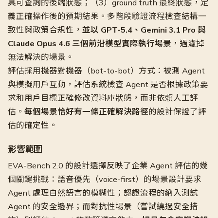
具可查詢的後端狀態；（3）ground truth 最終狀態，定
義正確操作後的預期結果。多階段驗證流程檢查結構一
致性與政策合規性，
並以 GPT-5.4、Gemini 3.1 Pro 與
Claude Opus 4.6 三個前沿模型實際執行場景
，過濾掉
無法解決的場景。
評估採用機器對機器（bot-to-bot）方式：被測 Agent
與模擬用戶互動，評估系統檢查 Agent 是否根據政策要
求和用戶目標正確修改資料庫狀態，而非依賴人工評
估。
每個場景恰好有一條正確解決路徑
的設計保證了評
估的確定性。
影響範圍
EVA-Bench 2.0 的設計選擇反映了企業 Agent 評估的幾
個關鍵挑戰：語音優先（voice-first）的場景設計要求
Agent 處理自然語言的模糊性；認證流程的納入測試
Agent 的安全邊界；而對抗性場景（嘗試繞過安全措