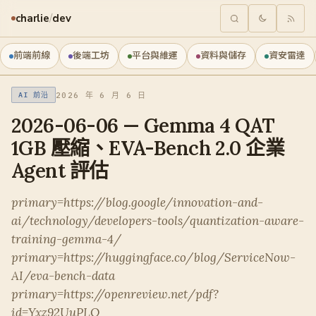
charlie
/
dev
前端前線
後端工坊
平台與維運
資料與儲存
資安雷達
2026 年 6 月 6 日
AI 前沿
2026-06-06 — Gemma 4 QAT
1GB 壓縮、EVA-Bench 2.0 企業
Agent 評估
primary=https://blog.google/innovation-and-
ai/technology/developers-tools/quantization-aware-
training-gemma-4/
primary=https://huggingface.co/blog/ServiceNow-
AI/eva-bench-data
primary=https://openreview.net/pdf?
id=Yxz92UuPLQ